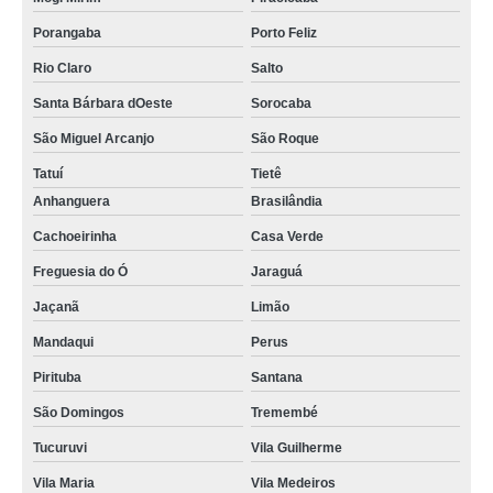
Porangaba
Porto Feliz
Rio Claro
Salto
Santa Bárbara dOeste
Sorocaba
São Miguel Arcanjo
São Roque
Tatuí
Tietê
Anhanguera
Brasilândia
Cachoeirinha
Casa Verde
Freguesia do Ó
Jaraguá
Jaçanã
Limão
Mandaqui
Perus
Pirituba
Santana
São Domingos
Tremembé
Tucuruvi
Vila Guilherme
Vila Maria
Vila Medeiros