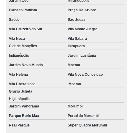
Jardim Ceci
Mirandópolis
Planalto Paulista
Praça Da Árvore
Saúde
São Judas
Vila Cruzeiro do Sul
Vila Monte Alegre
Vila Noca
Vila Sabará
Cidade Monções
Ibirapuera
Indianópolis
Jardim Lusitânia
Jardim Novo Mundo
Moema
Vila Helena
Vila Nova Conceição
Vila Uberabinha
Moema
Granja Julieta
Higienópolis
Jardim Panorama
Morumbi
Parque Burle Max
Portal do Morumbi
Real Parque
Super Quadra Morumbi