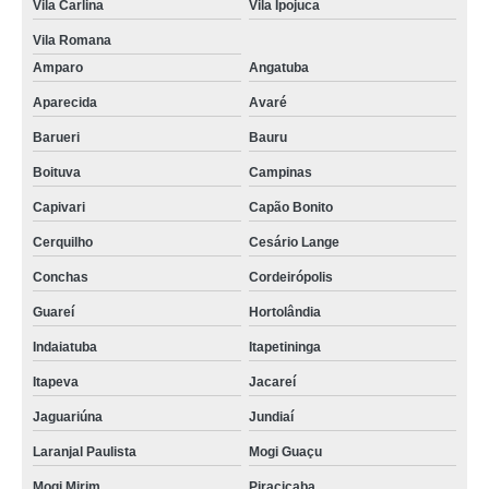
Vila Carlina
Vila Ipojuca
Vila Romana
Amparo
Angatuba
Aparecida
Avaré
Barueri
Bauru
Boituva
Campinas
Capivari
Capão Bonito
Cerquilho
Cesário Lange
Conchas
Cordeirópolis
Guareí
Hortolândia
Indaiatuba
Itapetininga
Itapeva
Jacareí
Jaguariúna
Jundiaí
Laranjal Paulista
Mogi Guaçu
Mogi Mirim
Piracicaba