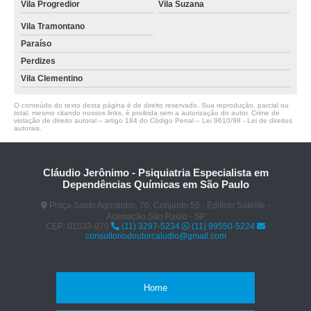
Vila Progredior
Vila Suzana
Vila Tramontano
Paraíso
Perdizes
Vila Clementino
O conteúdo do texto desta página é de direito reservado. Sua reprodução, parcial ou
total, mesmo citando nossos links, é proibida sem a autorização do autor. Crime de
violação de direito autoral – artigo 184 do Código Penal –
Lei 9610/98 - Lei de direitos
autorais
.
Cláudio Jerônimo - Psiquiatria Especialista em
Dependências Químicas em São Paulo
Praça Santo Agostinho, 70, Conjunto 55 - Edifício Satélite -
Aclimação São Paulo - SP
CEP: 01533-070
(11) 3297-5234
(11) 99550-5224
consultoriodoutorcaludio@gmail.com
Home