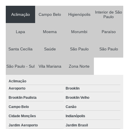
Interior de São
Aclimação
Campo Belo
Higienópolis
Paulo
Lapa
Moema
Morumbi
Paraíso
Santa Cecília
Saúde
São Paulo
São Paulo
São Paulo - Sul
Vila Mariana
Zona Norte
Aclimação
Aeroporto
Brooklin
Brooklin Paulista
Brooklin Velho
Campo Belo
Canão
Cidade Monções
Indianópolis
Jardim Aeroporto
Jardim Brasil