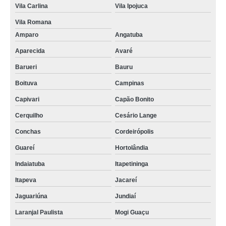
Vila Carlina
Vila Ipojuca
Vila Romana
Amparo
Angatuba
Aparecida
Avaré
Barueri
Bauru
Boituva
Campinas
Capivari
Capão Bonito
Cerquilho
Cesário Lange
Conchas
Cordeirópolis
Guareí
Hortolândia
Indaiatuba
Itapetininga
Itapeva
Jacareí
Jaguariúna
Jundiaí
Laranjal Paulista
Mogi Guaçu