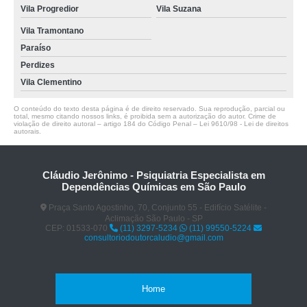
Vila Progredior
Vila Suzana
Vila Tramontano
Paraíso
Perdizes
Vila Clementino
O conteúdo do texto desta página é de direito reservado. Sua reprodução, parcial ou
total, mesmo citando nossos links, é proibida sem a autorização do autor. Crime de
violação de direito autoral – artigo 184 do Código Penal –
Lei 9610/98 - Lei de direitos
autorais
.
Cláudio Jerônimo - Psiquiatria Especialista em
Dependências Químicas em São Paulo
Praça Santo Agostinho, 70, Conjunto 55 - Edifício Satélite -
Aclimação São Paulo - SP
CEP: 01533-070
(11) 3297-5234
(11) 99550-5224
consultoriodoutorcaludio@gmail.com
Home