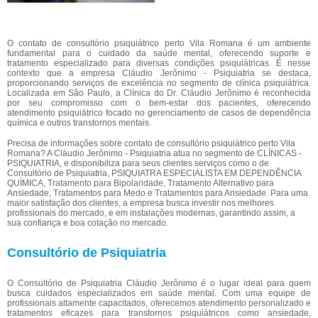
O contato de consultório psiquiátrico perto Vila Romana é um ambiente
fundamental para o cuidado da saúde mental, oferecendo suporte e
tratamento especializado para diversas condições psiquiátricas. É nesse
contexto que a empresa Cláudio Jerônimo - Psiquiatria se destaca,
proporcionando serviços de excelência no segmento de clínica psiquiátrica.
Localizada em São Paulo, a Clínica do Dr. Cláudio Jerônimo é reconhecida
por seu compromisso com o bem-estar dos pacientes, oferecendo
atendimento psiquiátrico focado no gerenciamento de casos de dependência
química e outros transtornos mentais.
Precisa de informações sobre contato de consultório psiquiátrico perto Vila
Romana? A Cláudio Jerônimo - Psiquiatria atua no segmento de CLÍNICAS -
PSIQUIATRIA, e disponibiliza para seus clientes serviços como o de
Consultório de Psiquiatria, PSIQUIATRA ESPECIALISTA EM DEPENDÊNCIA
QUÍMICA, Tratamento para Bipolaridade, Tratamento Alternativo para
Ansiedade, Tratamentos para Medo e Tratamentos para Ansiedade. Para uma
maior satisfação dos clientes, a empresa busca investir nos melhores
profissionais do mercado, e em instalações modernas, garantindo assim, a
sua confiança e boa cotação no mercado.
Consultório de Psiquiatria
O Consultório de Psiquiatria Cláudio Jerônimo é o lugar ideal para quem
busca cuidados especializados em saúde mental. Com uma equipe de
profissionais altamente capacitados, oferecemos atendimento personalizado e
tratamentos eficazes para transtornos psiquiátricos como ansiedade,