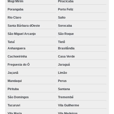
Mogi Mirim
Piracicaba
Porangaba
Porto Feliz
Rio Claro
Salto
Santa Bárbara dOeste
Sorocaba
São Miguel Arcanjo
São Roque
Tatuí
Tietê
Anhanguera
Brasilândia
Cachoeirinha
Casa Verde
Freguesia do Ó
Jaraguá
Jaçanã
Limão
Mandaqui
Perus
Pirituba
Santana
São Domingos
Tremembé
Tucuruvi
Vila Guilherme
Vila Maria
Vila Medeiros