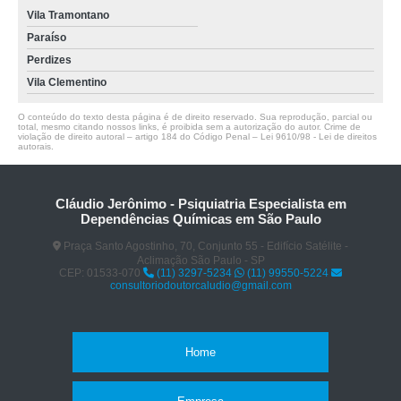
Vila Tramontano
Paraíso
Perdizes
Vila Clementino
O conteúdo do texto desta página é de direito reservado. Sua reprodução, parcial ou
total, mesmo citando nossos links, é proibida sem a autorização do autor. Crime de
violação de direito autoral – artigo 184 do Código Penal –
Lei 9610/98 - Lei de direitos
autorais
.
Cláudio Jerônimo - Psiquiatria Especialista em
Dependências Químicas em São Paulo
Praça Santo Agostinho, 70, Conjunto 55 - Edifício Satélite -
Aclimação São Paulo - SP
CEP: 01533-070
(11) 3297-5234
(11) 99550-5224
consultoriodoutorcaludio@gmail.com
Home