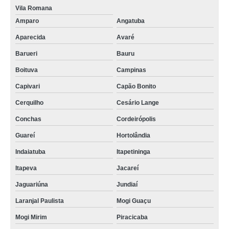
Vila Romana
Amparo
Angatuba
Aparecida
Avaré
Barueri
Bauru
Boituva
Campinas
Capivari
Capão Bonito
Cerquilho
Cesário Lange
Conchas
Cordeirópolis
Guareí
Hortolândia
Indaiatuba
Itapetininga
Itapeva
Jacareí
Jaguariúna
Jundiaí
Laranjal Paulista
Mogi Guaçu
Mogi Mirim
Piracicaba