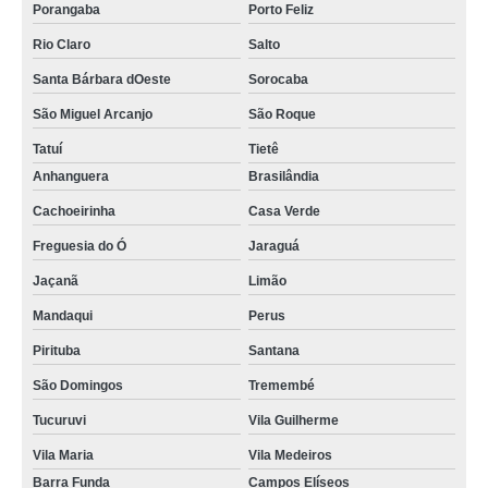
Porangaba
Porto Feliz
Rio Claro
Salto
Santa Bárbara dOeste
Sorocaba
São Miguel Arcanjo
São Roque
Tatuí
Tietê
Anhanguera
Brasilândia
Cachoeirinha
Casa Verde
Freguesia do Ó
Jaraguá
Jaçanã
Limão
Mandaqui
Perus
Pirituba
Santana
São Domingos
Tremembé
Tucuruvi
Vila Guilherme
Vila Maria
Vila Medeiros
Barra Funda
Campos Elíseos