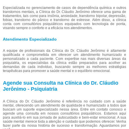
Especializada no gerenciamento de casos de dependência química e outros
transtornos mentais, a Clínica do Dr. Cláudio Jerônimo oferece uma gama de
tratamentos, tais como para insônia, ansiedade, transtorno bipolar, depressão,
fobias, transtorno do pânico e transtorno de estresse. Além disso, a clínica
conta com consultórios psiquiátricos equipados com tecnologia de ponta,
visando sempre o conforto e a eficácia nos atendimentos.
Atendimento Especializado
A equipe de profissionais da Clínica do Dr. Cláudio Jerônimo é altamente
qualificada e comprometida em oferecer um atendimento humanizado e
personalizado a cada paciente. Com expertise nas mais diversas áreas da
psiquiatria, os especialistas da clínica estão preparados para acolher as
demandas de cada indivíduo, buscando sempre as melhores estratégias
terapêuticas para promover a saúde mental e o equilíbrio emocional.
Agende sua Consulta na Clínica do Dr. Cláudio
Jerônimo - Psiquiatria
A Clínica do Dr. Cláudio Jerônimo é referência no cuidado com a saúde
mental, oferecendo um atendimento de qualidade e humanizado a todos que
buscam um suporte especializado nessa área. Entre em contato conosco e
agende uma consulta em nossos consultórios psiquiátricos. Estamos aqui
para auxiliá-lo em sua jornada de autocuidado e bem-estar emocional. A sua
saúde mental merece toda a atenção e cuidado que podemos oferecer. Venha
fazer parte da nossa história de sucesso e transformação. Aguardamos por