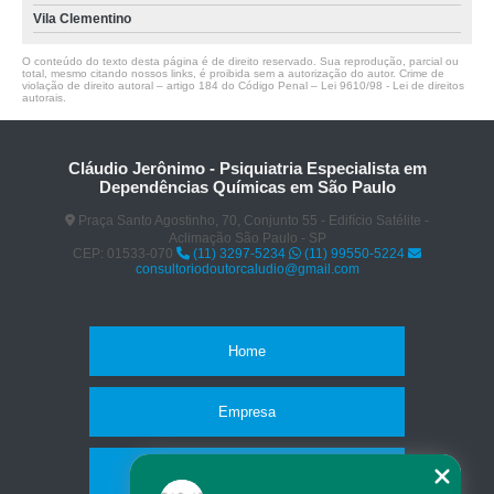
Vila Clementino
O conteúdo do texto desta página é de direito reservado. Sua reprodução, parcial ou
total, mesmo citando nossos links, é proibida sem a autorização do autor. Crime de
violação de direito autoral – artigo 184 do Código Penal –
Lei 9610/98 - Lei de direitos
autorais
.
Cláudio Jerônimo - Psiquiatria Especialista em
Dependências Químicas em São Paulo
Praça Santo Agostinho, 70, Conjunto 55 - Edifício Satélite -
Aclimação São Paulo - SP
CEP: 01533-070
(11) 3297-5234
(11) 99550-5224
consultoriodoutorcaludio@gmail.com
Home
Empresa
Missão