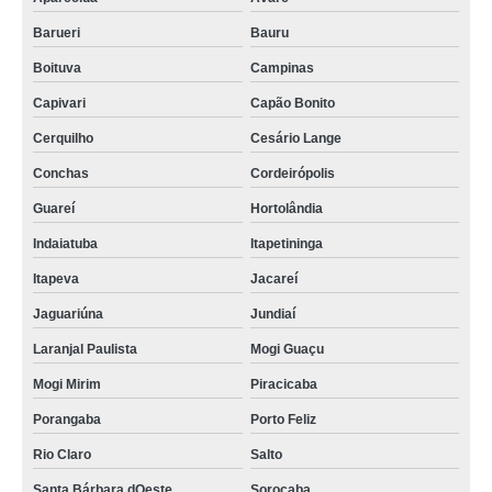
Barueri
Bauru
Boituva
Campinas
Capivari
Capão Bonito
Cerquilho
Cesário Lange
Conchas
Cordeirópolis
Guareí
Hortolândia
Indaiatuba
Itapetininga
Itapeva
Jacareí
Jaguariúna
Jundiaí
Laranjal Paulista
Mogi Guaçu
Mogi Mirim
Piracicaba
Porangaba
Porto Feliz
Rio Claro
Salto
Santa Bárbara dOeste
Sorocaba