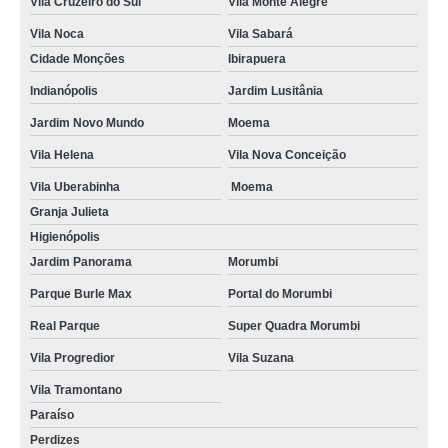
Vila Cruzeiro do Sul
Vila Monte Alegre
Vila Noca
Vila Sabará
Cidade Monções
Ibirapuera
Indianópolis
Jardim Lusitânia
Jardim Novo Mundo
Moema
Vila Helena
Vila Nova Conceição
Vila Uberabinha
Moema
Granja Julieta
Higienópolis
Jardim Panorama
Morumbi
Parque Burle Max
Portal do Morumbi
Real Parque
Super Quadra Morumbi
Vila Progredior
Vila Suzana
Vila Tramontano
Paraíso
Perdizes