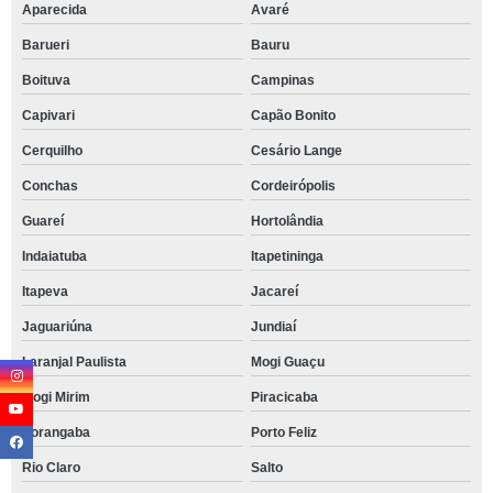
Aparecida
Avaré
Barueri
Bauru
Boituva
Campinas
Capivari
Capão Bonito
Cerquilho
Cesário Lange
Conchas
Cordeirópolis
Guareí
Hortolândia
Indaiatuba
Itapetininga
Itapeva
Jacareí
Jaguariúna
Jundiaí
Laranjal Paulista
Mogi Guaçu
Mogi Mirim
Piracicaba
Porangaba
Porto Feliz
Rio Claro
Salto