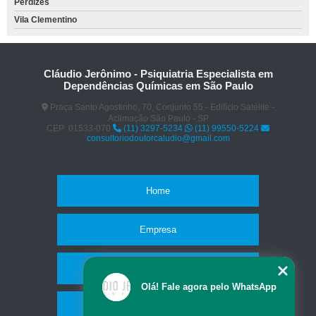
Perdizes
Vila Clementino
Cláudio Jerônimo - Psiquiatria Especialista em
Dependências Químicas em São Paulo
Praça Santo Agostinho, 70, Conjunto 55 - Edifício Satélite -
Aclimação São Paulo - SP
CEP: 01533-070
(11) 3297-5234
(11) 99550-5224
consultoriodoutorcaludio@gmail.com
Home
Empresa
Missão
Olá! Fale agora pelo WhatsApp
Serviços