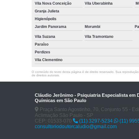
Vila Nova Conceição
Vila Uberabinha
M
Granja Julieta
Higienópolis
Jardim Panorama
Morumbi
Pa
Vila Suzana
Vila Tramontano
Paraíso
Perdizes
Vila Clementino
O conteúdo do texto desta página é de direito reservado. Sua reprodução, 
de direitos autorais
.
Cláudio Jerônimo - Psiquiatria Especialista em
Químicas em São Paulo
Praça Santo Agostinho, 70, Conjunto 55 - Edifí
Aclimação São Paulo - SP
CEP: 01533-070
(11) 3297-5234
(11) 995
consultoriodoutorcaludio@gmail.com