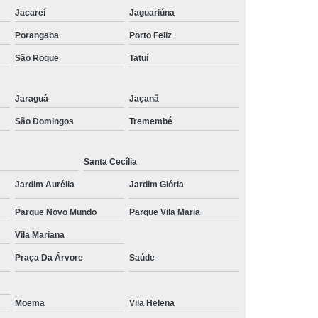
Jacareí
Jaguariúna
mor
Tratamento de Estresse Pós Traumático
Porangaba
Porto Feliz
ático
Tratamento Estresse Pós Traumático
São Roque
Tatuí
a Estresse Pós Traumático
ra Transtorno de Estresse
Jaraguá
Jaçanã
no de Estresse Interior de São Paulo
São Domingos
Tremembé
torno de Estresse Pós Traumático
anstorno de Estresse São Paulo
Santa Cecília
Jardim Aurélia
Jardim Glória
e Estresse
Tratamento Pós Traumático
rno de Estresse Pós Traumático
Parque Novo Mundo
Parque Vila Maria
nico
Tratamento de Síndrome do Pânico
Vila Mariana
de Transtorno do Pânico
Praça Da Árvore
Saúde
nsiedade e Síndrome do Pânico
Moema
Vila Helena
para Síndrome do Pânico