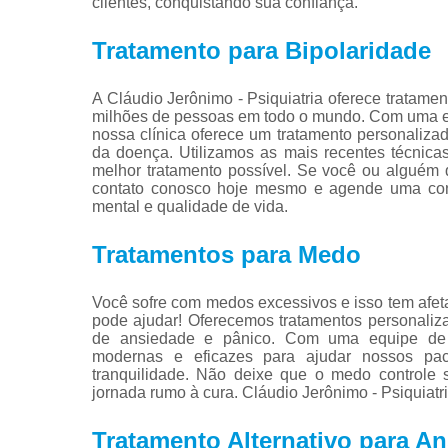
clientes, conquistando sua confiança.
Tratamento para Bipolaridade
A Cláudio Jerônimo - Psiquiatria oferece tratame
milhões de pessoas em todo o mundo. Com uma equ
nossa clínica oferece um tratamento personalizad
da doença. Utilizamos as mais recentes técnica
melhor tratamento possível. Se você ou alguém 
contato conosco hoje mesmo e agende uma cons
mental e qualidade de vida.
Tratamentos para Medo
Você sofre com medos excessivos e isso tem afeta
pode ajudar! Oferecemos tratamentos personaliza
de ansiedade e pânico. Com uma equipe de pro
modernas e eficazes para ajudar nossos p
tranquilidade. Não deixe que o medo controle
jornada rumo à cura. Cláudio Jerônimo - Psiquiatr
Tratamento Alternativo para A