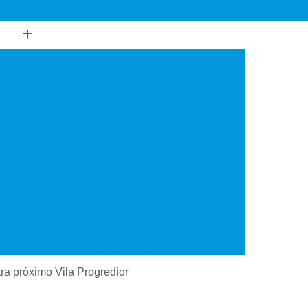
Psiquiatria
Consultório de Psiquiatria
gia
Consultório de Psiquiatria e Psicoterapia
sultório Psiquiatra Interior de São Paulo
de Mim
Consultório Psiquiatra Próximo
 de Mim
Consultório Psiquiatra São Paulo
o
Consultório Psiquiátrico Perto
 em Dependência Química
ncia Química Interior de São Paulo
ependência Química São Paulo
Transtorno de Uso de Cocaína
tra próximo Vila Progredior
 Transtorno de Uso de Crack