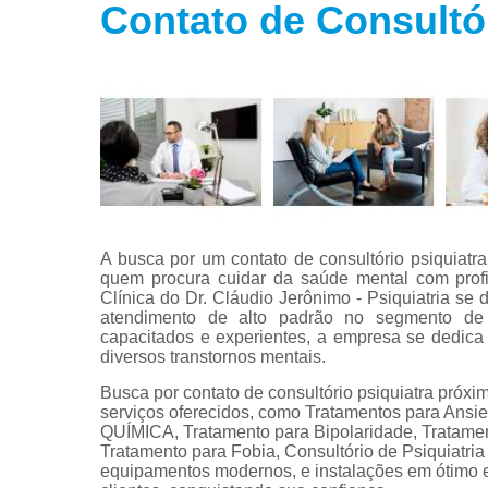
Contato de Consultór
Tratamento
para fobias
Tratamento
para insôni
Tratamento
para
transtorno
bipolar
Tratamento
para
A busca por um contato de consultório psiquiatr
transtorno d
quem procura cuidar da saúde mental com profis
estresse
Clínica do Dr. Cláudio Jerônimo - Psiquiatria s
atendimento de alto padrão no segmento de c
Tratamento
capacitados e experientes, a empresa se dedica 
para
diversos transtornos mentais.
transtorno d
pânico
Busca por contato de consultório psiquiatra próxi
serviços oferecidos, como Tratamentos para
QUÍMICA, Tratamento para Bipolaridade, Tratamen
Tratamento para Fobia, Consultório de Psiquiatri
equipamentos modernos, e instalações em ótimo e