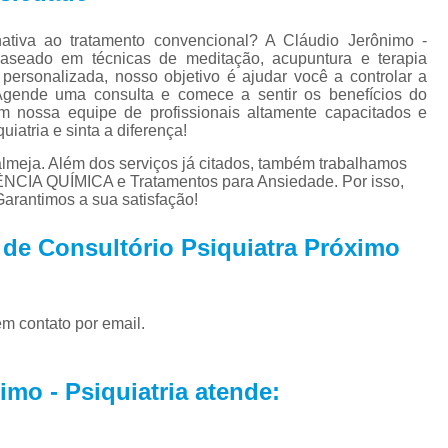
Tratamento par
Tratamento Alternativo para
tiva ao tratamento convencional? A Cláudio Jerônimo -
, baseado em técnicas de meditação, acupuntura e terapia
Tratamento de Depres
ersonalizada, nosso objetivo é ajudar você a controlar a
Agende uma consulta e comece a sentir os benefícios do
Tratamento pa
em nossa equipe de profissionais altamente capacitados e
iatria e sinta a diferença!
Tratamento para De
lmeja. Além dos serviços já citados, também trabalhamos
Tratamento para Depressão Pós P
 QUÍMICA e Tratamentos para Ansiedade. Por isso,
arantimos a sua satisfação!
Tratamento Ps
Tratamentos para
 de Consultório Psiquiatra Próximo
Tratamentos para Transtorno Dep
Tratamento de Fobia
em contato por email.
Tratamento para Claus
Tratamento pa
mo - Psiquiatria atende:
Tratamento para Fobia Interior de 
Tratamento para Fobi