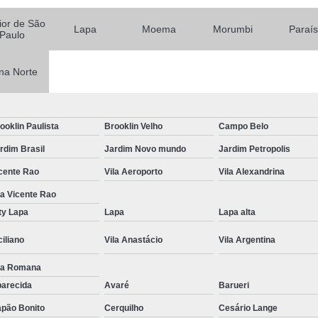
Tratamentos para Fobia
rior de São
Lapa
Moema
Morumbi
Paraí
Paulo
Tratamento contra In
Tratamento para Insônia Crôni
na Norte
Tratamento para Insônia em 
Tratamento para Insônia Idoso
ooklin Paulista
Brooklin Velho
Campo Belo
Tratamento para Insônia São 
rdim Brasil
Jardim Novo mundo
Jardim Petropolis
Tratamento Alt
cente Rao
Vila Aeroporto
Vila Alexandrina
Tratamento Alternativo para Trans
la Vicente Rao
ty Lapa
Lapa
Lapa alta
Tratamento de Bipolaridad
Tratamento para Bipolaridad
ciliano
Vila Anastácio
Vila Argentina
Tratamento para Pessoa Bipol
la Romana
arecida
Avaré
Barueri
Tratamento para Transt
pão Bonito
Cerquilho
Cesário Lange
Tratamento para 