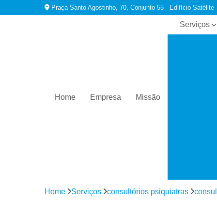
Praça Santo Agostinho, 70, Conjunto 55 - Edifício Satélite
Serviços
Consultório
psiquiatras
Especialist
em
dependênci
químicas
Home
Empresa
Missão
Tratamento
para
ansiedade
Tratamento
para
comorbidad
em
dependênci
Home
Serviços
consultórios psiquiatras
consul
Tratamento
para
depressão