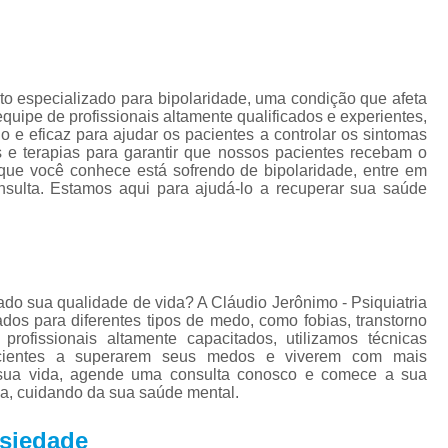
Tratamento para Tran
Tratamento Ps
Tratamento de C
nto especializado para bipolaridade, uma condição que afeta
Tratamento de Comorb
ipe de profissionais altamente qualificados e experientes,
o e eficaz para ajudar os pacientes a controlar os sintomas
Tratamento de Comor
s e terapias para garantir que nossos pacientes recebam o
que você conhece está sofrendo de bipolaridade, entre em
Tratamento de
ulta. Estamos aqui para ajudá-lo a recuperar sua saúde
Tratamento pa
Tratamento para 
Tratamento para Comor
do sua qualidade de vida? A Cláudio Jerônimo - Psiquiatria
Tratamento para Como
dos para diferentes tipos de medo, como fobias, transtorno
fissionais altamente capacitados, utilizamos técnicas
Tratamento para Comorbid
acientes a superarem seus medos e viverem com mais
 sua vida, agende uma consulta conosco e comece a sua
Tratamento para Comorbidad
ia, cuidando da sua saúde mental.
Tratamento para Comor
nsiedade