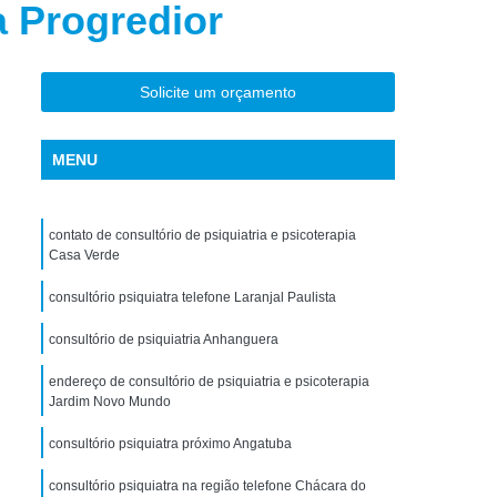
a Progredior
torno de Uso de Drogas Sintéticas
ranstorno de Uso de Ketamina
Transtorno de Uso de álcool
Solicite um orçamento
Transtorno de Uso de Maconha
MENU
nstorno de Uso de Metanfetamina
anstorno de Uso de Substância
contato de consultório de psiquiatria e psicoterapia
Transtorno de Uso de êxtase
Casa Verde
siedade
Tratamento Crise de Ansiedade
consultório psiquiatra telefone Laranjal Paulista
dade
Tratamento de Ansiedade
consultório de psiquiatria Anhanguera
Tratamento para Ansiedade e Depressão
endereço de consultório de psiquiatria e psicoterapia
siedade Interior de São Paulo
Jardim Novo Mundo
Paulo
Tratamento para Crise de Ansiedade
consultório psiquiatra próximo Angatuba
a Transtorno de Ansiedade
consultório psiquiatra na região telefone Chácara do