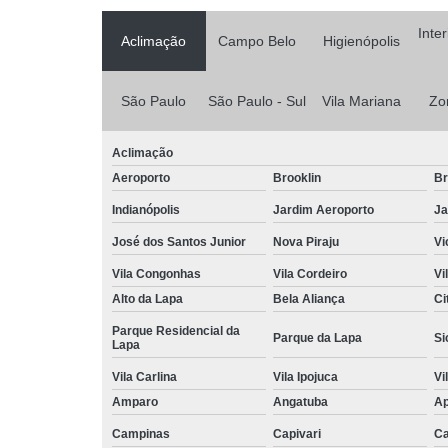
Inte
Aclimação
Campo Belo
Higienópolis
São Paulo
São Paulo - Sul
Vila Mariana
Zo
Aclimação
Aeroporto
Brooklin
Br
Indianópolis
Jardim Aeroporto
Ja
José dos Santos Junior
Nova Piraju
Vi
Vila Congonhas
Vila Cordeiro
Vi
Alto da Lapa
Bela Aliança
Ci
Parque Residencial da
Parque da Lapa
Si
Lapa
Vila Carlina
Vila Ipojuca
Vi
Amparo
Angatuba
Ap
Campinas
Capivari
Ca