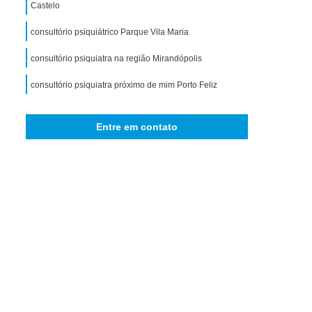
storno de Ansiedade Generalizada
Castelo
icológico para Ansiedade
consultório psiquiátrico Parque Vila Maria
omorbidade em Dependência
consultório psiquiatra na região Mirandópolis
idade em Dependência de Drogas
consultório psiquiatra próximo de mim Porto Feliz
bidade em Dependência de álcool
contato de consultório de psiquiatria Vila Carlina
 Comorbidade Psiquiátrica
Entre em contato
ra Comorbidade Drogadicta
Comorbidade em Dependência
bidade em Dependência de Drogas
rbidade em Dependência de álcool
ade em Dependência Drogas Sintéticas
e em Dependência Interior de São Paulo
bidade em Dependência São Paulo