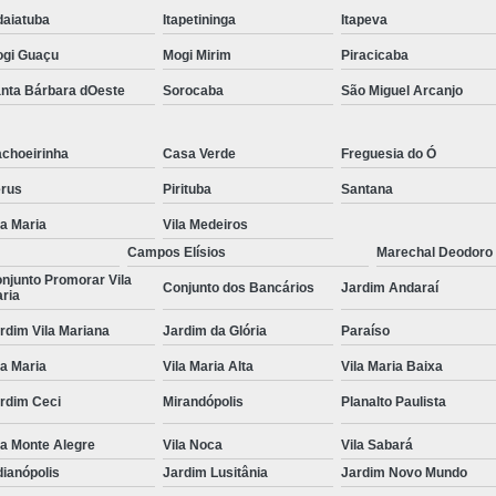
daiatuba
Itapetininga
Itapeva
Tratamento para Transtorno de Hu
gi Guaçu
Mogi Mirim
Piracicaba
Tratamento do Estresse Pós Traum
nta Bárbara dOeste
Sorocaba
São Miguel Arcanjo
Tratamento par
Tratamento pa
choeirinha
Casa Verde
Freguesia do Ó
Tratamento para Transtor
rus
Pirituba
Santana
Tratamento para Trans
la Maria
Vila Medeiros
Tratamento para Tr
Campos Elísios
Marechal Deodoro
njunto Promorar Vila
Conjunto dos Bancários
Jardim Andaraí
Tratamento para Transtornos d
ria
Tratamento Transto
rdim Vila Mariana
Jardim da Glória
Paraíso
Tratamento da Síndrome do Pâ
la Maria
Vila Maria Alta
Vila Maria Baixa
Tratamento 
rdim Ceci
Mirandópolis
Planalto Paulista
Tratamento para A
la Monte Alegre
Vila Noca
Vila Sabará
dianópolis
Jardim Lusitânia
Jardim Novo Mundo
Tratamento 