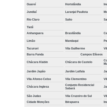
Guareí
Hortolândia
In
Jundiaí
Laranjal Paulista
Mo
Rio Claro
Salto
Sa
Tietê
Anhanguera
Brasilândia
Ca
Limão
Mandaqui
Pe
Tucuruvi
Vila Guilherme
Vi
Barra Funda
Campos Elíseos
Co
Chácara Klabin
Chácara do Castelo
Ma
Jardim Japão
Jardim Lutfala
Ja
Vila Afonso Celso
Vila Clementino
Vi
Conjunto Residencial
Chácara Inglesa
Ja
Sabará
São Judas
Vila Cruzeiro do Sul
Vi
Cidade Monções
Ibirapuera
In