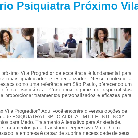
io Psiquiatra Próximo Vil
Especialista em Trans
s
Especialista em T
s
Especialista em 
a
Especialista em 
s
Especialista em Tra
Especialista em Tr
s
Especialista em 
a próximo Vila Progredior de excelência é fundamental para
Tratamento Alternativo para An
e
sionais qualificados e especializados. Nesse contexto, a
e destaca como uma referência em São Paulo, oferecendo um
Tratamento da Ansie
línica psiquiátrica. Com uma equipe de especialistas
s
a proporcionar tratamentos personalizados e eficazes para
Tratamento para Ansiedade
o
Tratamento para An
mo Vila Progredior? Aqui você encontra diversas opções de
 Ansiedade,PSIQUIATRA ESPECIALISTA EM DEPENDÊNCIA
Tratamento para Ansiedade São 
tos para Medo, Tratamento Alternativo para Ansiedade,
a e Tratamentos para Transtorno Depressivo Maior. Com
Tratamento par
stado, a empresa é capaz de suprir a necessidade de seus