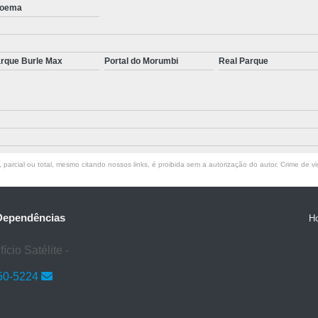
oema
Tratamento para S
Tratamento para Transtorno de Pâ
Tratamento para Transto
rque Burle Max
Portal do Morumbi
Real Parque
Tratamento para Transtorno do Pâni
Tratamen
parcial ou total, mesmo citando nossos links, é proibida sem a autorização do autor. Crime de vi
 Dependências
H
cio Satélite -
50-5224