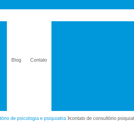
s
Consultório de Psicologia e 
Consultório de Psiquiatria e Psicolo
a
Consultório Psiquiatra
Con
as
Consultório Psiquiatra Perto 
Blog
Contato
Consultório Psiquiatra Próximo
s
Consultório Psiquiátric
Especialista
s
Especialista em Dependê
e
Especialista em D
a
Especialista em 
tório de psicologia e psiquiatria
contato de consultório psiquia
s
Especialista em