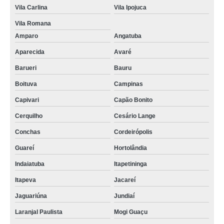
Vila Carlina
Vila Ipojuca
Vila Romana
Amparo
Angatuba
Aparecida
Avaré
Barueri
Bauru
Boituva
Campinas
Capivari
Capão Bonito
Cerquilho
Cesário Lange
Conchas
Cordeirópolis
Guareí
Hortolândia
Indaiatuba
Itapetininga
Itapeva
Jacareí
Jaguariúna
Jundiaí
Laranjal Paulista
Mogi Guaçu