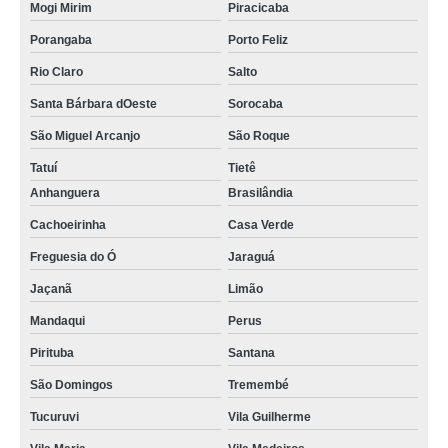
Mogi Mirim
Piracicaba
Porangaba
Porto Feliz
Rio Claro
Salto
Santa Bárbara dOeste
Sorocaba
São Miguel Arcanjo
São Roque
Tatuí
Tietê
Anhanguera
Brasilândia
Cachoeirinha
Casa Verde
Freguesia do Ó
Jaraguá
Jaçanã
Limão
Mandaqui
Perus
Pirituba
Santana
São Domingos
Tremembé
Tucuruvi
Vila Guilherme