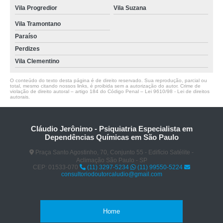
Vila Progredior
Vila Suzana
Vila Tramontano
Paraíso
Perdizes
Vila Clementino
O conteúdo do texto desta página é de direito reservado. Sua reprodução, parcial ou
total, mesmo citando nossos links, é proibida sem a autorização do autor. Crime de
violação de direito autoral – artigo 184 do Código Penal –
Lei 9610/98 - Lei de direitos
autorais
.
Cláudio Jerônimo - Psiquiatria Especialista em
Dependências Químicas em São Paulo
Praça Santo Agostinho, 70, Conjunto 55 - Edifício Satélite -
Aclimação São Paulo - SP
CEP: 01533-070
(11) 3297-5234
(11) 99550-5224
consultoriodoutorcaludio@gmail.com
Home