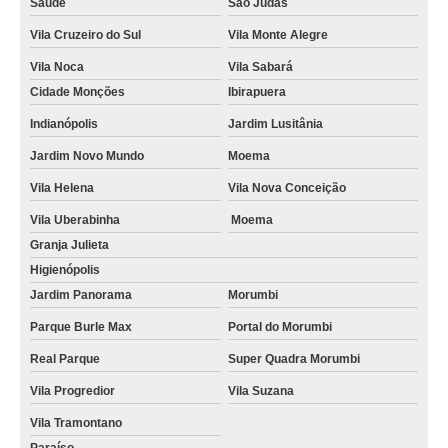
Saúde
São Judas
Vila Cruzeiro do Sul
Vila Monte Alegre
Vila Noca
Vila Sabará
Cidade Monções
Ibirapuera
Indianópolis
Jardim Lusitânia
Jardim Novo Mundo
Moema
Vila Helena
Vila Nova Conceição
Vila Uberabinha
Moema
Granja Julieta
Higienópolis
Jardim Panorama
Morumbi
Parque Burle Max
Portal do Morumbi
Real Parque
Super Quadra Morumbi
Vila Progredior
Vila Suzana
Vila Tramontano