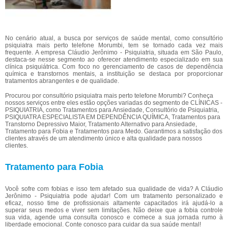
No cenário atual, a busca por serviços de saúde mental, como consultório
psiquiatra mais perto telefone Morumbi, tem se tornado cada vez mais
frequente. A empresa Cláudio Jerônimo - Psiquiatria, situada em São Paulo,
destaca-se nesse segmento ao oferecer atendimento especializado em sua
clínica psiquiátrica. Com foco no gerenciamento de casos de dependência
química e transtornos mentais, a instituição se destaca por proporcionar
tratamentos abrangentes e de qualidade.
Procurou por consultório psiquiatra mais perto telefone Morumbi? Conheça
nossos serviços entre eles estão opções variadas do segmento de CLÍNICAS -
PSIQUIATRIA, como Tratamentos para Ansiedade, Consultório de Psiquiatria,
PSIQUIATRA ESPECIALISTA EM DEPENDÊNCIA QUÍMICA, Tratamentos para
Transtorno Depressivo Maior, Tratamento Alternativo para Ansiedade,
Tratamento para Fobia e Tratamentos para Medo. Garantimos a satisfação dos
clientes através de um atendimento único e alta qualidade para nossos
clientes.
Tratamento para Fobia
Você sofre com fobias e isso tem afetado sua qualidade de vida? A Cláudio
Jerônimo - Psiquiatria pode ajudar! Com um tratamento personalizado e
eficaz, nosso time de profissionais altamente capacitados irá ajudá-lo a
superar seus medos e viver sem limitações. Não deixe que a fobia controle
sua vida, agende uma consulta conosco e comece a sua jornada rumo à
liberdade emocional. Conte conosco para cuidar da sua saúde mental!