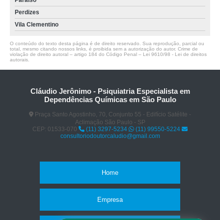
Paraíso
Perdizes
Vila Clementino
O conteúdo do texto desta página é de direito reservado. Sua reprodução, parcial ou
total, mesmo citando nossos links, é proibida sem a autorização do autor. Crime de
violação de direito autoral – artigo 184 do Código Penal –
Lei 9610/98 - Lei de direitos
autorais
.
Cláudio Jerônimo - Psiquiatria Especialista em
Dependências Químicas em São Paulo
Praça Santo Agostinho, 70, Conjunto 55 - Edifício Satélite -
Aclimação São Paulo - SP
CEP: 01533-070
(11) 3297-5234
(11) 99550-5224
consultoriodoutorcaludio@gmail.com
Home
Empresa