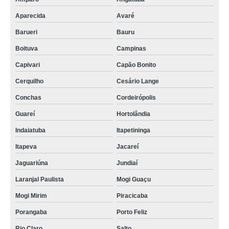
Aparecida
Avaré
Barueri
Bauru
Boituva
Campinas
Capivari
Capão Bonito
Cerquilho
Cesário Lange
Conchas
Cordeirópolis
Guareí
Hortolândia
Indaiatuba
Itapetininga
Itapeva
Jacareí
Jaguariúna
Jundiaí
Laranjal Paulista
Mogi Guaçu
Mogi Mirim
Piracicaba
Porangaba
Porto Feliz
Rio Claro
Salto