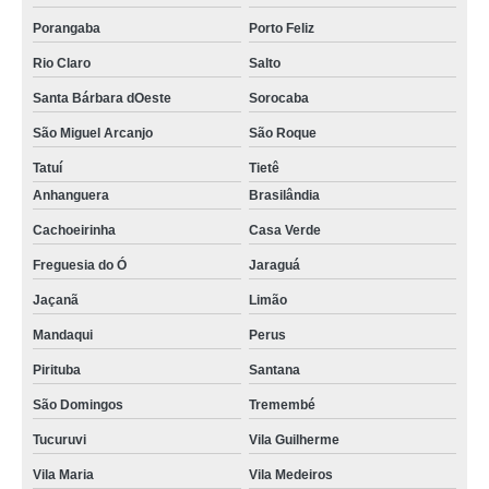
Porangaba
Porto Feliz
Rio Claro
Salto
Santa Bárbara dOeste
Sorocaba
São Miguel Arcanjo
São Roque
Tatuí
Tietê
Anhanguera
Brasilândia
Cachoeirinha
Casa Verde
Freguesia do Ó
Jaraguá
Jaçanã
Limão
Mandaqui
Perus
Pirituba
Santana
São Domingos
Tremembé
Tucuruvi
Vila Guilherme
Vila Maria
Vila Medeiros