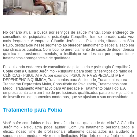
No cenário atual, a busca por serviços de saúde mental, como endereço de
consultório de psiquiatria e psicologia Cerquilho, tem se tornado cada vez
mais frequente. A empresa Cláudio Jerônimo - Psiquiatria, situada em São
Paulo, destaca-se nesse segmento ao oferecer atendimento especializado em
sua clínica psiquiátrica. Com foco no gerenciamento de casos de dependência
química e transtornos mentais, a instituição se destaca por proporcionar
tratamentos abrangentes e de qualidade.
Pesquisando endereço de consultório de psiquiatria e psicologia Cerquilho?
Conte com a Cláudio Jerônimo - Psiquiatria para solicitar serviços do ramo de
CLÍNICAS - PSIQUIATRIA, por exemplo, PSIQUIATRA ESPECIALISTA EM
DEPENDÊNCIA QUÍMICA, Tratamentos para Ansiedade, Tratamentos para
Transtorno Depressivo Maior, Consultório de Psiquiatria, Tratamentos para
Medo , Tratamento Alternativo para Ansiedade e Tratamento para Fobia. A
empresa conta com um time de profissionais qualificados para o serviço, além
de investir em equipamentos modernos, que se ajustam a sua necessidade.
Tratamento para Fobia
Você sofre com fobias e isso tem afetado sua qualidade de vida? A Cláudio
Jerônimo - Psiquiatria pode ajudar! Com um tratamento personalizado e
eficaz, nosso time de profissionais altamente capacitados irá ajudá-lo a
superar seus medos e viver sem limitações. Não deixe que a fobia controle