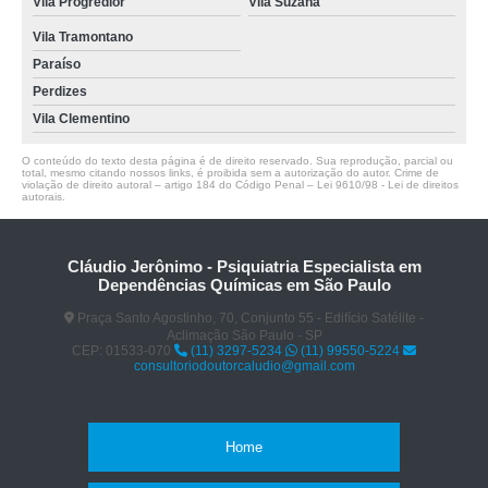
Vila Progredior
Vila Suzana
Vila Tramontano
Paraíso
Perdizes
Vila Clementino
O conteúdo do texto desta página é de direito reservado. Sua reprodução, parcial ou
total, mesmo citando nossos links, é proibida sem a autorização do autor. Crime de
violação de direito autoral – artigo 184 do Código Penal –
Lei 9610/98 - Lei de direitos
autorais
.
Cláudio Jerônimo - Psiquiatria Especialista em
Dependências Químicas em São Paulo
Praça Santo Agostinho, 70, Conjunto 55 - Edifício Satélite -
Aclimação São Paulo - SP
CEP: 01533-070
(11) 3297-5234
(11) 99550-5224
consultoriodoutorcaludio@gmail.com
Home