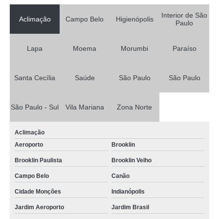
Interior de São
Aclimação
Campo Belo
Higienópolis
Paulo
Lapa
Moema
Morumbi
Paraíso
Santa Cecília
Saúde
São Paulo
São Paulo
São Paulo - Sul
Vila Mariana
Zona Norte
Aclimação
Aeroporto
Brooklin
Brooklin Paulista
Brooklin Velho
Campo Belo
Canão
Cidade Monções
Indianópolis
Jardim Aeroporto
Jardim Brasil