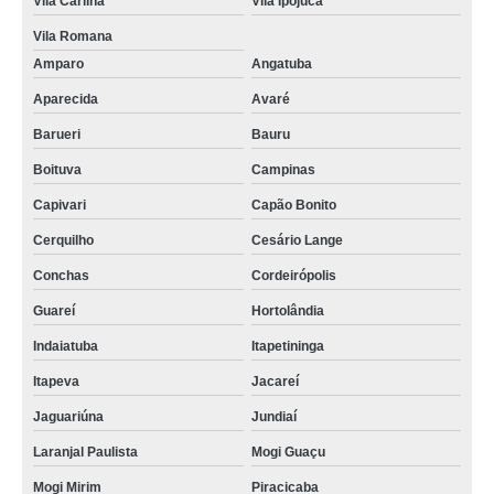
Vila Carlina
Vila Ipojuca
Vila Romana
Amparo
Angatuba
Aparecida
Avaré
Barueri
Bauru
Boituva
Campinas
Capivari
Capão Bonito
Cerquilho
Cesário Lange
Conchas
Cordeirópolis
Guareí
Hortolândia
Indaiatuba
Itapetininga
Itapeva
Jacareí
Jaguariúna
Jundiaí
Laranjal Paulista
Mogi Guaçu
Mogi Mirim
Piracicaba