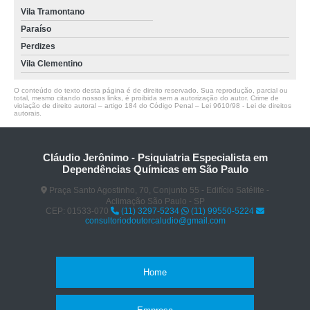
Vila Tramontano
Paraíso
Perdizes
Vila Clementino
O conteúdo do texto desta página é de direito reservado. Sua reprodução, parcial ou
total, mesmo citando nossos links, é proibida sem a autorização do autor. Crime de
violação de direito autoral – artigo 184 do Código Penal –
Lei 9610/98 - Lei de direitos
autorais
.
Cláudio Jerônimo - Psiquiatria Especialista em
Dependências Químicas em São Paulo
Praça Santo Agostinho, 70, Conjunto 55 - Edifício Satélite -
Aclimação São Paulo - SP
CEP: 01533-070
(11) 3297-5234
(11) 99550-5224
consultoriodoutorcaludio@gmail.com
Home