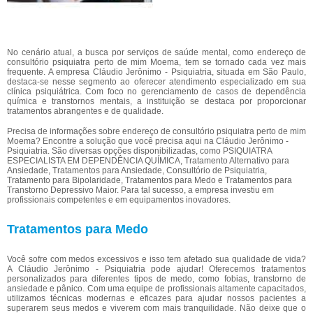
No cenário atual, a busca por serviços de saúde mental, como endereço de
consultório psiquiatra perto de mim Moema, tem se tornado cada vez mais
frequente. A empresa Cláudio Jerônimo - Psiquiatria, situada em São Paulo,
destaca-se nesse segmento ao oferecer atendimento especializado em sua
clínica psiquiátrica. Com foco no gerenciamento de casos de dependência
química e transtornos mentais, a instituição se destaca por proporcionar
tratamentos abrangentes e de qualidade.
Precisa de informações sobre endereço de consultório psiquiatra perto de mim
Moema? Encontre a solução que você precisa aqui na Cláudio Jerônimo -
Psiquiatria. São diversas opções disponibilizadas, como PSIQUIATRA
ESPECIALISTA EM DEPENDÊNCIA QUÍMICA, Tratamento Alternativo para
Ansiedade, Tratamentos para Ansiedade, Consultório de Psiquiatria,
Tratamento para Bipolaridade, Tratamentos para Medo e Tratamentos para
Transtorno Depressivo Maior. Para tal sucesso, a empresa investiu em
profissionais competentes e em equipamentos inovadores.
Tratamentos para Medo
Você sofre com medos excessivos e isso tem afetado sua qualidade de vida?
A Cláudio Jerônimo - Psiquiatria pode ajudar! Oferecemos tratamentos
personalizados para diferentes tipos de medo, como fobias, transtorno de
ansiedade e pânico. Com uma equipe de profissionais altamente capacitados,
utilizamos técnicas modernas e eficazes para ajudar nossos pacientes a
superarem seus medos e viverem com mais tranquilidade. Não deixe que o