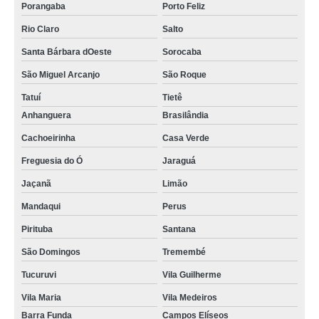
Porangaba
Porto Feliz
Rio Claro
Salto
Santa Bárbara dOeste
Sorocaba
São Miguel Arcanjo
São Roque
Tatuí
Tietê
Anhanguera
Brasilândia
Cachoeirinha
Casa Verde
Freguesia do Ó
Jaraguá
Jaçanã
Limão
Mandaqui
Perus
Pirituba
Santana
São Domingos
Tremembé
Tucuruvi
Vila Guilherme
Vila Maria
Vila Medeiros
Barra Funda
Campos Elíseos