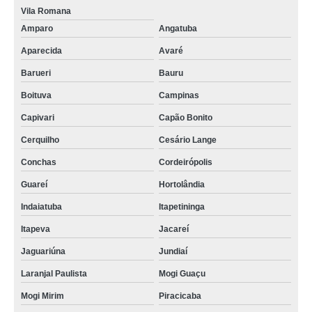
Vila Romana
Amparo
Angatuba
Aparecida
Avaré
Barueri
Bauru
Boituva
Campinas
Capivari
Capão Bonito
Cerquilho
Cesário Lange
Conchas
Cordeirópolis
Guareí
Hortolândia
Indaiatuba
Itapetininga
Itapeva
Jacareí
Jaguariúna
Jundiaí
Laranjal Paulista
Mogi Guaçu
Mogi Mirim
Piracicaba