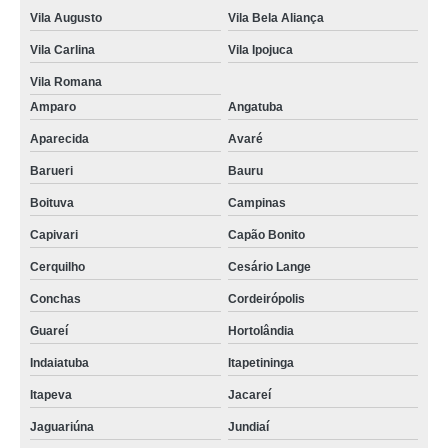
Vila Augusto
Vila Bela Aliança
Vila Carlina
Vila Ipojuca
Vila Romana
Amparo
Angatuba
Aparecida
Avaré
Barueri
Bauru
Boituva
Campinas
Capivari
Capão Bonito
Cerquilho
Cesário Lange
Conchas
Cordeirópolis
Guareí
Hortolândia
Indaiatuba
Itapetininga
Itapeva
Jacareí
Jaguariúna
Jundiaí