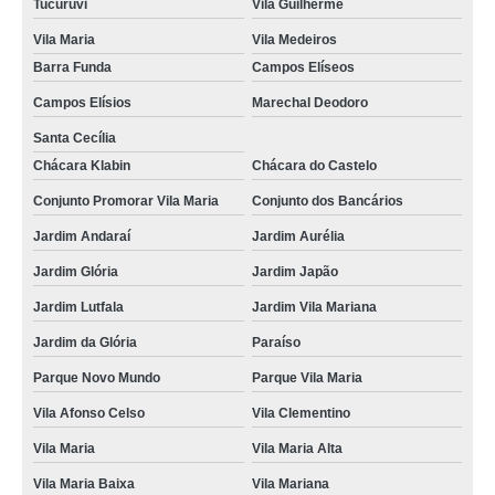
Tucuruvi
Vila Guilherme
Vila Maria
Vila Medeiros
Barra Funda
Campos Elíseos
Campos Elísios
Marechal Deodoro
Santa Cecília
Chácara Klabin
Chácara do Castelo
Conjunto Promorar Vila Maria
Conjunto dos Bancários
Jardim Andaraí
Jardim Aurélia
Jardim Glória
Jardim Japão
Jardim Lutfala
Jardim Vila Mariana
Jardim da Glória
Paraíso
Parque Novo Mundo
Parque Vila Maria
Vila Afonso Celso
Vila Clementino
Vila Maria
Vila Maria Alta
Vila Maria Baixa
Vila Mariana