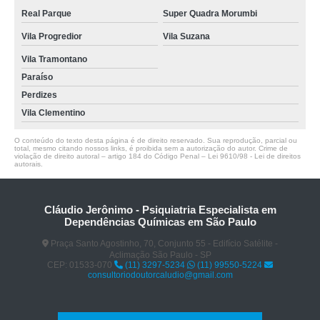
Real Parque
Super Quadra Morumbi
Vila Progredior
Vila Suzana
Vila Tramontano
Paraíso
Perdizes
Vila Clementino
O conteúdo do texto desta página é de direito reservado. Sua reprodução, parcial ou
total, mesmo citando nossos links, é proibida sem a autorização do autor. Crime de
violação de direito autoral – artigo 184 do Código Penal –
Lei 9610/98 - Lei de direitos
autorais
.
Cláudio Jerônimo - Psiquiatria Especialista em
Dependências Químicas em São Paulo
Praça Santo Agostinho, 70, Conjunto 55 - Edifício Satélite -
Aclimação São Paulo - SP
CEP: 01533-070
(11) 3297-5234
(11) 99550-5224
consultoriodoutorcaludio@gmail.com