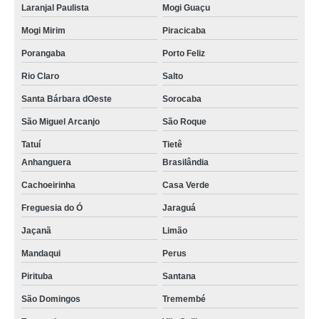
Laranjal Paulista
Mogi Guaçu
Mogi Mirim
Piracicaba
Porangaba
Porto Feliz
Rio Claro
Salto
Santa Bárbara dOeste
Sorocaba
São Miguel Arcanjo
São Roque
Tatuí
Tietê
Anhanguera
Brasilândia
Cachoeirinha
Casa Verde
Freguesia do Ó
Jaraguá
Jaçanã
Limão
Mandaqui
Perus
Pirituba
Santana
São Domingos
Tremembé