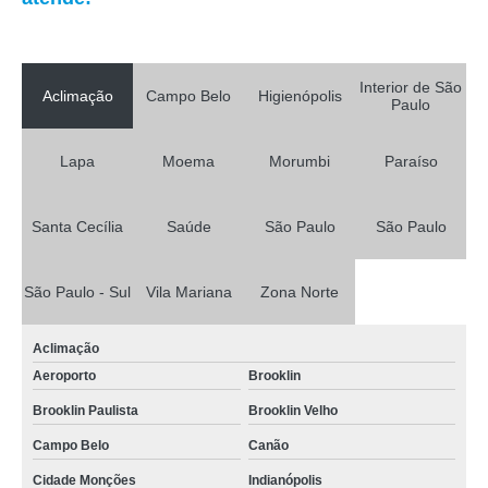
Interior de São
Aclimação
Campo Belo
Higienópolis
Paulo
Lapa
Moema
Morumbi
Paraíso
Santa Cecília
Saúde
São Paulo
São Paulo
São Paulo - Sul
Vila Mariana
Zona Norte
Aclimação
Aeroporto
Brooklin
Brooklin Paulista
Brooklin Velho
Campo Belo
Canão
Cidade Monções
Indianópolis