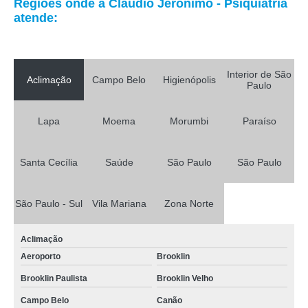
Regiões onde a Cláudio Jerônimo - Psiquiatria
atende:
Interior de São
Aclimação
Campo Belo
Higienópolis
Paulo
Lapa
Moema
Morumbi
Paraíso
Santa Cecília
Saúde
São Paulo
São Paulo
São Paulo - Sul
Vila Mariana
Zona Norte
Aclimação
Aeroporto
Brooklin
Brooklin Paulista
Brooklin Velho
Campo Belo
Canão