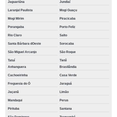
Jaguariúna
Jundiaí
Laranjal Paulista
Mogi Guaçu
Mogi Mirim
Piracicaba
Porangaba
Porto Feliz
Rio Claro
Salto
Santa Bárbara dOeste
Sorocaba
São Miguel Arcanjo
São Roque
Tatuí
Tietê
Anhanguera
Brasilândia
Cachoeirinha
Casa Verde
Freguesia do Ó
Jaraguá
Jaçanã
Limão
Mandaqui
Perus
Pirituba
Santana