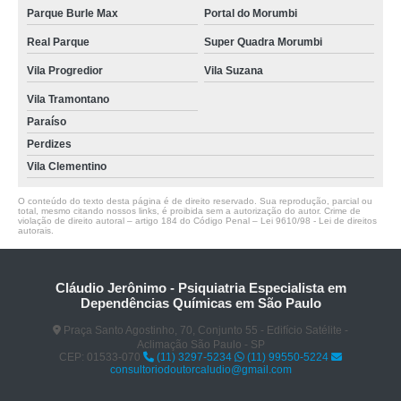
Parque Burle Max
Portal do Morumbi
Real Parque
Super Quadra Morumbi
Vila Progredior
Vila Suzana
Vila Tramontano
Paraíso
Perdizes
Vila Clementino
O conteúdo do texto desta página é de direito reservado. Sua reprodução, parcial ou
total, mesmo citando nossos links, é proibida sem a autorização do autor. Crime de
violação de direito autoral – artigo 184 do Código Penal –
Lei 9610/98 - Lei de direitos
autorais
.
Cláudio Jerônimo - Psiquiatria Especialista em
Dependências Químicas em São Paulo
Praça Santo Agostinho, 70, Conjunto 55 - Edifício Satélite -
Aclimação São Paulo - SP
CEP: 01533-070
(11) 3297-5234
(11) 99550-5224
consultoriodoutorcaludio@gmail.com