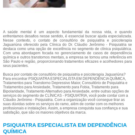
A saúde mental é um aspecto fundamental da nossa vida, e quando
enfrentamos desafios nesse sentido, é essencial buscar ajuda especializada.
Nesse contexto, o contato de consultório de psiquiatria e psicoterapia
Jaguariúna oferecido pela Clínica do Dr. Cláudio Jerônimo - Psiquiatria se
destaca como uma opção de excelência no segmento de clínica psiquiátrica.
Com uma abordagem focada no gerenciamento de casos de dependência
química e outros transtornos mentais, a empresa se tornou uma referência em
São Paulo e região, proporcionando tratamentos eficazes e acolhedores para
seus pacientes.
Busca por contato de consultório de psiquiatria e psicoterapia Jaguariúna?
Para encontrar PSIQUIATRA ESPECIALISTA EM DEPENDÊNCIA QUÍMICA,
Tratamentos para Transtorno Depressivo Maior, Consultório de Psiquiatria e
Tratamentos para Ansiedade, Tratamento para Fobia, Tratamento para
Bipolaridade, Tratamento Alternativo para Ansiedade, entre outras opções de
serviços do segmento de CLÍNICAS - PSIQUIATRIA, você pode contar com a
Cláudio Jerônimo - Psiquiatria. Com a organização você consegue tirar as
suas dúvidas sobre os serviços do ramo, além de contar com os melhores
profissionais e instalações. Assim, a empresa conquista sua confiança e sua
satisfação, que são os maiores objetivos da marca.
PSIQUIATRA ESPECIALISTA EM DEPENDÊNCIA
QUÍMICA