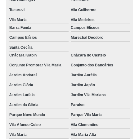
São Domingos
Tremembé
Tucuruvi
Vila Guilherme
Vila Maria
Vila Medeiros
Barra Funda
Campos Elíseos
Campos Elísios
Marechal Deodoro
Santa Cecília
Chácara Klabin
Chácara do Castelo
Conjunto Promorar Vila Maria
Conjunto dos Bancários
Jardim Andaraí
Jardim Aurélia
Jardim Glória
Jardim Japão
Jardim Lutfala
Jardim Vila Mariana
Jardim da Glória
Paraíso
Parque Novo Mundo
Parque Vila Maria
Vila Afonso Celso
Vila Clementino
Vila Maria
Vila Maria Alta