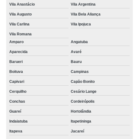
Vila Anastácio
Vila Argentina
Vila Augusto
Vila Bela Aliança
Vila Carlina
Vila Ipojuca
Vila Romana
Amparo
Angatuba
Aparecida
Avaré
Barueri
Bauru
Boituva
Campinas
Capivari
Capão Bonito
Cerquilho
Cesário Lange
Conchas
Cordeirópolis
Guareí
Hortolândia
Indaiatuba
Itapetininga
Itapeva
Jacareí