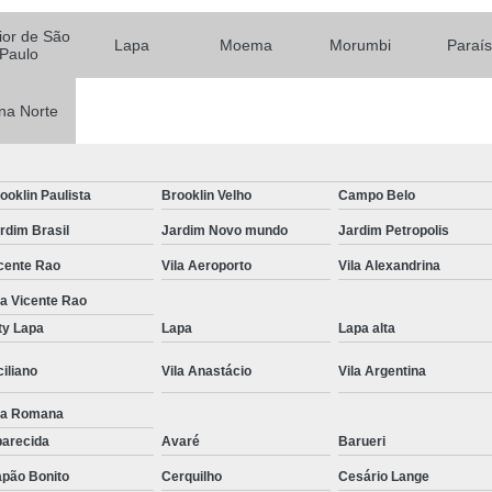
Tratamentos para Fobia
rior de São
Lapa
Moema
Morumbi
Paraí
Paulo
Tratamento contra In
Tratamento para Insônia Crôni
na Norte
Tratamento para Insônia em 
Tratamento para Insônia Idoso
ooklin Paulista
Brooklin Velho
Campo Belo
Tratamento para Insônia São 
rdim Brasil
Jardim Novo mundo
Jardim Petropolis
Tratamento Alt
cente Rao
Vila Aeroporto
Vila Alexandrina
Tratamento Alternativo para Trans
la Vicente Rao
ty Lapa
Lapa
Lapa alta
Tratamento de Bipolaridad
Tratamento para Bipolaridad
ciliano
Vila Anastácio
Vila Argentina
Tratamento para Pessoa Bipol
la Romana
arecida
Avaré
Barueri
Tratamento para Transt
pão Bonito
Cerquilho
Cesário Lange
Tratamento para 