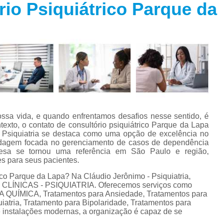
rio Psiquiátrico Parque d
Especialista em Trans
s
Especialista em T
s
Especialista em 
a
Especialista em 
s
Especialista em Tra
Especialista em Tr
s
Especialista em 
ssa vida, e quando enfrentamos desafios nesse sentido, é
Tratamento Alternativo para An
e
exto, o contato de consultório psiquiátrico Parque da Lapa
 - Psiquiatria se destaca como uma opção de excelência no
Tratamento da Ansie
rdagem focada no gerenciamento de casos de dependência
s
resa se tornou uma referência em São Paulo e região,
Tratamento para Ansiedade
s para seus pacientes.
o
Tratamento para An
ico Parque da Lapa? Na Cláudio Jerônimo - Psiquiatria,
 de CLÍNICAS - PSIQUIATRIA. Oferecemos serviços como
Tratamento para Ansiedade São 
ÍMICA, Tratamentos para Ansiedade, Tratamentos para
iatria, Tratamento para Bipolaridade, Tratamentos para
Tratamento par
e instalações modernas, a organização é capaz de se