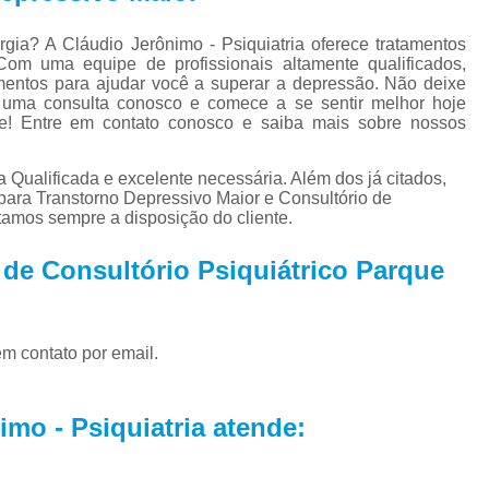
Tratamento par
Tratamento Alternativo para
rgia? A Cláudio Jerônimo - Psiquiatria oferece tratamentos
Com uma equipe de profissionais altamente qualificados,
Tratamento de Depres
mentos para ajudar você a superar a depressão. Não deixe
 uma consulta conosco e comece a se sentir melhor hoje
Tratamento pa
e! Entre em contato conosco e saiba mais sobre nossos
Tratamento para De
a Qualificada e excelente necessária. Além dos já citados,
Tratamento para Depressão Pós P
ara Transtorno Depressivo Maior e Consultório de
stamos sempre a disposição do cliente.
Tratamento Ps
Tratamentos para
 de Consultório Psiquiátrico Parque
Tratamentos para Transtorno Dep
Tratamento de Fobia
em contato por email.
Tratamento para Claus
Tratamento pa
mo - Psiquiatria atende:
Tratamento para Fobia Interior de 
Tratamento para Fobi