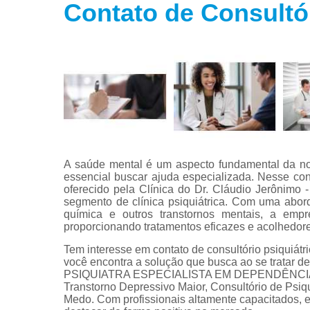
Contato de Consultó
Tratamento
para fobias
Tratamento
para insôni
Tratamento
para
transtorno
bipolar
Tratamento
para
A saúde mental é um aspecto fundamental da no
transtorno d
essencial buscar ajuda especializada. Nesse cont
estresse
oferecido pela Clínica do Dr. Cláudio Jerônimo
segmento de clínica psiquiátrica. Com uma abo
Tratamento
química e outros transtornos mentais, a emp
para
proporcionando tratamentos eficazes e acolhedore
transtorno d
pânico
Tem interesse em contato de consultório psiquiátr
você encontra a solução que busca ao se tratar
PSIQUIATRA ESPECIALISTA EM DEPENDÊNCIA QU
Transtorno Depressivo Maior, Consultório de Psiqu
Medo. Com profissionais altamente capacitados, 