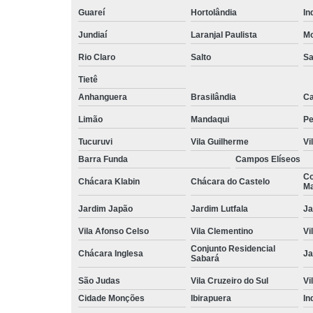
Guareí
Hortolândia
In
Jundiaí
Laranjal Paulista
Mo
Rio Claro
Salto
Sa
Tietê
Anhanguera
Brasilândia
Ca
Limão
Mandaqui
Pe
Tucuruvi
Vila Guilherme
Vi
Barra Funda
Campos Elíseos
Co
Chácara Klabin
Chácara do Castelo
Ma
Jardim Japão
Jardim Lutfala
Ja
Vila Afonso Celso
Vila Clementino
Vi
Conjunto Residencial
Chácara Inglesa
Ja
Sabará
São Judas
Vila Cruzeiro do Sul
Vi
Cidade Monções
Ibirapuera
In