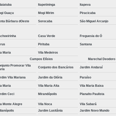
daiatuba
Itapetininga
Itapeva
Tratamento para Transtorno de Hu
gi Guaçu
Mogi Mirim
Piracicaba
Tratamento do Estresse Pós Traum
nta Bárbara dOeste
Sorocaba
São Miguel Arcanjo
Tratamento par
Tratamento pa
choeirinha
Casa Verde
Freguesia do Ó
Tratamento para Transtor
rus
Pirituba
Santana
Tratamento para Trans
la Maria
Vila Medeiros
Tratamento para Tr
Campos Elísios
Marechal Deodoro
njunto Promorar Vila
Conjunto dos Bancários
Jardim Andaraí
Tratamento para Transtornos d
ria
Tratamento Transto
rdim Vila Mariana
Jardim da Glória
Paraíso
Tratamento da Síndrome do Pâ
la Maria
Vila Maria Alta
Vila Maria Baixa
Tratamento 
rdim Ceci
Mirandópolis
Planalto Paulista
Tratamento para A
la Monte Alegre
Vila Noca
Vila Sabará
dianópolis
Jardim Lusitânia
Jardim Novo Mundo
Tratamento 