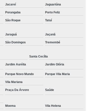
Jacareí
Jaguariúna
mor
Tratamento de Estresse Pós Traumático
Porangaba
Porto Feliz
ático
Tratamento Estresse Pós Traumático
São Roque
Tatuí
a Estresse Pós Traumático
ra Transtorno de Estresse
Jaraguá
Jaçanã
no de Estresse Interior de São Paulo
São Domingos
Tremembé
torno de Estresse Pós Traumático
anstorno de Estresse São Paulo
Santa Cecília
Jardim Aurélia
Jardim Glória
e Estresse
Tratamento Pós Traumático
rno de Estresse Pós Traumático
Parque Novo Mundo
Parque Vila Maria
nico
Tratamento de Síndrome do Pânico
Vila Mariana
de Transtorno do Pânico
Praça Da Árvore
Saúde
nsiedade e Síndrome do Pânico
Moema
Vila Helena
para Síndrome do Pânico