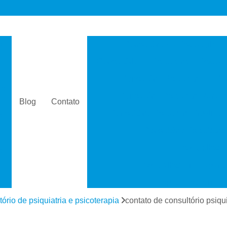
s
Consultório de Psicologia e 
Consultório de Psiquiatria e Psicolo
a
Consultório Psiquiatra
Con
as
Consultório Psiquiatra Perto 
Blog
Contato
Consultório Psiquiatra Próximo
s
Consultório Psiquiátric
Especialista
s
Especialista em Dependê
e
Especialista em D
a
Especialista em 
tório de psiquiatria e psicoterapia
contato de consultório psiq
s
Especialista em