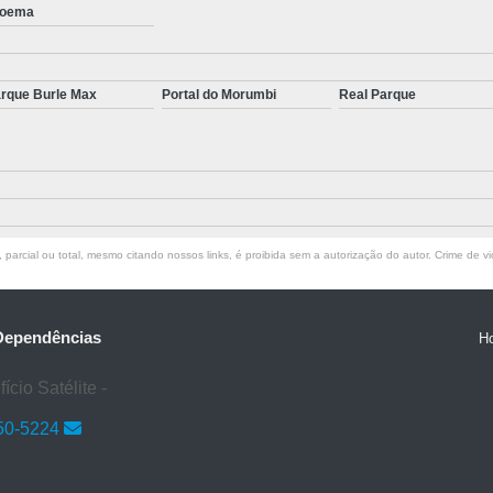
oema
Tratamento para S
Tratamento para Transtorno de Pâ
Tratamento para Transto
rque Burle Max
Portal do Morumbi
Real Parque
Tratamento para Transtorno do Pâni
Tratamen
parcial ou total, mesmo citando nossos links, é proibida sem a autorização do autor. Crime de vi
 Dependências
H
cio Satélite -
50-5224