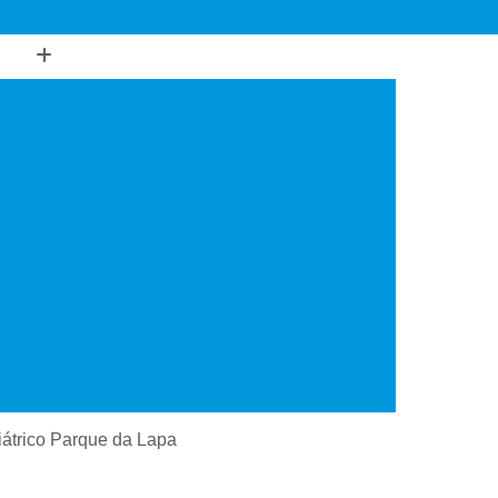
Psiquiatria
Consultório de Psiquiatria
gia
Consultório de Psiquiatria e Psicoterapia
sultório Psiquiatra Interior de São Paulo
de Mim
Consultório Psiquiatra Próximo
 de Mim
Consultório Psiquiatra São Paulo
o
Consultório Psiquiátrico Perto
 em Dependência Química
ncia Química Interior de São Paulo
ependência Química São Paulo
Transtorno de Uso de Cocaína
uiátrico Parque da Lapa
 Transtorno de Uso de Crack