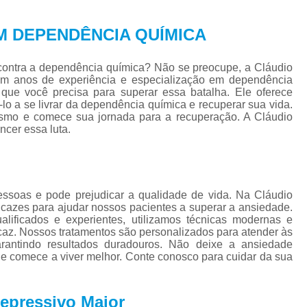
Tratamento para Tran
Tratamento Ps
EM DEPENDÊNCIA QUÍMICA
Tratamento de C
contra a dependência química? Não se preocupe, a Cláudio
Tratamento de Comorb
 Com anos de experiência e especialização em dependência
 que você precisa para superar essa batalha. Ele oferece
Tratamento de Comor
lo a se livrar da dependência química e recuperar sua vida.
smo e comece sua jornada para a recuperação. A Cláudio
Tratamento de
ncer essa luta.
Tratamento pa
Tratamento para 
Tratamento para Comor
ssoas e pode prejudicar a qualidade de vida. Na Cláudio
ficazes para ajudar nossos pacientes a superar a ansiedade.
Tratamento para Como
lificados e experientes, utilizamos técnicas modernas e
caz. Nossos tratamentos são personalizados para atender às
Tratamento para Comorbid
arantindo resultados duradouros. Não deixe a ansiedade
 e comece a viver melhor. Conte conosco para cuidar da sua
Tratamento para Comorbidad
Tratamento para Comor
epressivo Maior