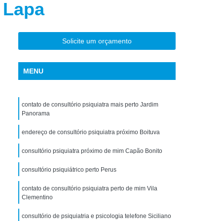
a Lapa
torno de Uso de Drogas Sintéticas
ranstorno de Uso de Ketamina
Transtorno de Uso de álcool
Solicite um orçamento
Transtorno de Uso de Maconha
MENU
nstorno de Uso de Metanfetamina
anstorno de Uso de Substância
contato de consultório psiquiatra mais perto Jardim
Transtorno de Uso de êxtase
Panorama
siedade
Tratamento Crise de Ansiedade
endereço de consultório psiquiatra próximo Boituva
dade
Tratamento de Ansiedade
consultório psiquiatra próximo de mim Capão Bonito
Tratamento para Ansiedade e Depressão
consultório psiquiátrico perto Perus
siedade Interior de São Paulo
contato de consultório psiquiatra perto de mim Vila
Paulo
Tratamento para Crise de Ansiedade
Clementino
a Transtorno de Ansiedade
consultório de psiquiatria e psicologia telefone Siciliano