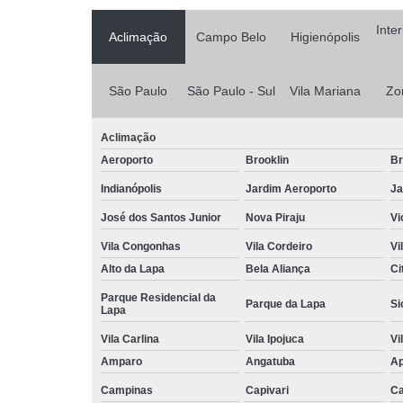
Inte
Aclimação
Campo Belo
Higienópolis
São Paulo
São Paulo - Sul
Vila Mariana
Zo
Aclimação
Aeroporto
Brooklin
Br
Indianópolis
Jardim Aeroporto
Ja
José dos Santos Junior
Nova Piraju
Vi
Vila Congonhas
Vila Cordeiro
Vi
Alto da Lapa
Bela Aliança
Ci
Parque Residencial da
Parque da Lapa
Si
Lapa
Vila Carlina
Vila Ipojuca
Vi
Amparo
Angatuba
Ap
Campinas
Capivari
Ca