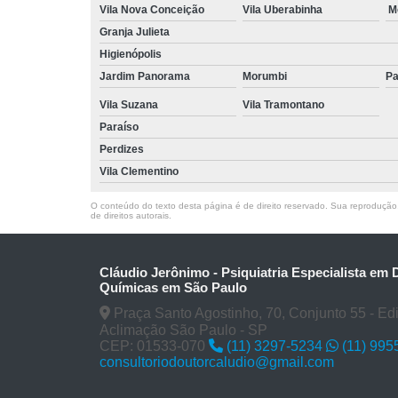
Vila Nova Conceição
Vila Uberabinha
M
Granja Julieta
Higienópolis
Jardim Panorama
Morumbi
Pa
Vila Suzana
Vila Tramontano
Paraíso
Perdizes
Vila Clementino
O conteúdo do texto desta página é de direito reservado. Sua reprodução, 
de direitos autorais
.
Cláudio Jerônimo - Psiquiatria Especialista em
Químicas em São Paulo
Praça Santo Agostinho, 70, Conjunto 55 - Edifí
Aclimação São Paulo - SP
CEP: 01533-070
(11) 3297-5234
(11) 995
consultoriodoutorcaludio@gmail.com