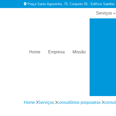
Praça Santo Agostinho, 70, Conjunto 55 - Edifício Satélite
Serviços
Consultório
psiquiatras
Especialist
em
dependênci
químicas
Home
Empresa
Missão
Tratamento
para
ansiedade
Tratamento
para
comorbidad
em
dependênci
Home
Serviços
consultórios psiquiatras
consul
Tratamento
para
depressão