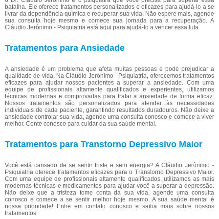
o Dr. Cláudio Jerônimo é o psiquiatra que você precisa para superar essa
batalha. Ele oferece tratamentos personalizados e eficazes para ajudá-lo a se
livrar da dependência química e recuperar sua vida. Não espere mais, agende
sua consulta hoje mesmo e comece sua jornada para a recuperação. A
Cláudio Jerônimo - Psiquiatria está aqui para ajudá-lo a vencer essa luta.
Tratamentos para Ansiedade
A ansiedade é um problema que afeta muitas pessoas e pode prejudicar a
qualidade de vida. Na Cláudio Jerônimo - Psiquiatria, oferecemos tratamentos
eficazes para ajudar nossos pacientes a superar a ansiedade. Com uma
equipe de profissionais altamente qualificados e experientes, utilizamos
técnicas modernas e comprovadas para tratar a ansiedade de forma eficaz.
Nossos tratamentos são personalizados para atender às necessidades
individuais de cada paciente, garantindo resultados duradouros. Não deixe a
ansiedade controlar sua vida, agende uma consulta conosco e comece a viver
melhor. Conte conosco para cuidar da sua saúde mental.
Tratamentos para Transtorno Depressivo Maior
Você está cansado de se sentir triste e sem energia? A Cláudio Jerônimo -
Psiquiatria oferece tratamentos eficazes para o Transtorno Depressivo Maior.
Com uma equipe de profissionais altamente qualificados, utilizamos as mais
modernas técnicas e medicamentos para ajudar você a superar a depressão.
Não deixe que a tristeza tome conta da sua vida, agende uma consulta
conosco e comece a se sentir melhor hoje mesmo. A sua saúde mental é
nossa prioridade! Entre em contato conosco e saiba mais sobre nossos
tratamentos.