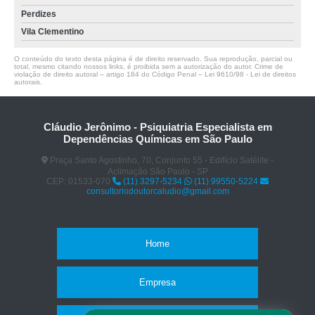
Perdizes
Vila Clementino
O conteúdo do texto desta página é de direito reservado. Sua reprodução, parcial ou
total, mesmo citando nossos links, é proibida sem a autorização do autor. Crime de
violação de direito autoral – artigo 184 do Código Penal –
Lei 9610/98 - Lei de direitos
autorais
.
Cláudio Jerônimo - Psiquiatria Especialista em
Dependências Químicas em São Paulo
Praça Santo Agostinho, 70, Conjunto 55 - Edifício Satélite -
Aclimação São Paulo - SP
CEP: 01533-070
(11) 3297-5234
(11) 99550-5224
consultoriodoutorcaludio@gmail.com
Home
Empresa