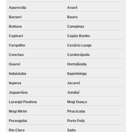
Aparecida
Avaré
Barueri
Bauru
Boituva
Campinas
Capivari
Capão Bonito
Cerquilho
Cesário Lange
Conchas
Cordeirópolis
Guareí
Hortolândia
Indaiatuba
Itapetininga
Itapeva
Jacareí
Jaguariúna
Jundiaí
Laranjal Paulista
Mogi Guaçu
Mogi Mirim
Piracicaba
Porangaba
Porto Feliz
Rio Claro
Salto