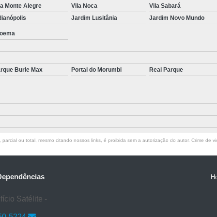
la Monte Alegre
Vila Noca
Vila Sabará
Tratamento para Transtorno de Hu
dianópolis
Jardim Lusitânia
Jardim Novo Mundo
Tratamento do Estresse Pós Traum
oema
Tratamento par
Tratamento pa
rque Burle Max
Portal do Morumbi
Real Parque
Tratamento para Transtor
Tratamento para Trans
Tratamento para Tr
Tratamento para Transtornos d
parcial ou total, mesmo citando nossos links, é proibida sem a autorização do autor. Crime de vi
Tratamento Transto
Tratamento da Síndrome do Pâ
Tratamento 
 Dependências
H
Tratamento para A
cio Satélite -
Tratamento 
50-5224