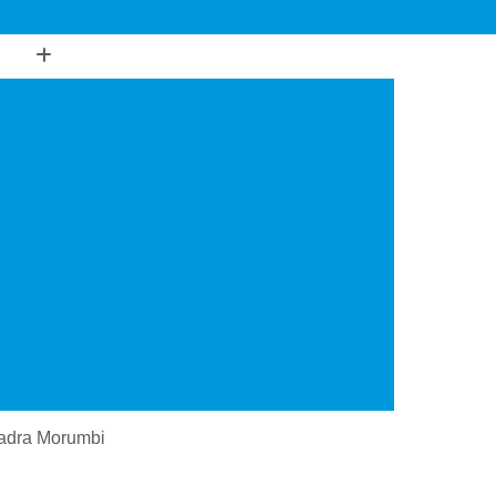
Psiquiatria
Consultório de Psiquiatria
gia
Consultório de Psiquiatria e Psicoterapia
sultório Psiquiatra Interior de São Paulo
de Mim
Consultório Psiquiatra Próximo
 de Mim
Consultório Psiquiatra São Paulo
o
Consultório Psiquiátrico Perto
 em Dependência Química
ncia Química Interior de São Paulo
ependência Química São Paulo
Transtorno de Uso de Cocaína
uadra Morumbi
 Transtorno de Uso de Crack