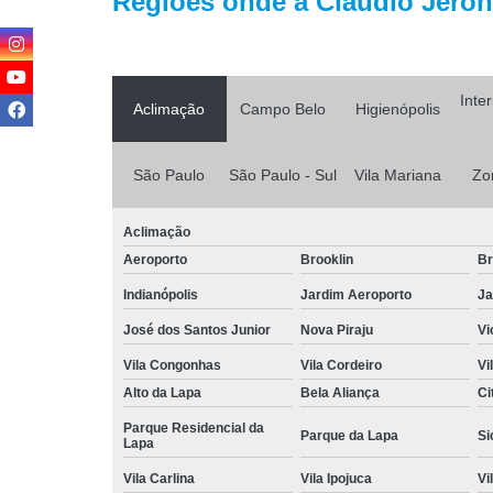
Regiões onde a Cláudio Jerôni
Inte
Aclimação
Campo Belo
Higienópolis
São Paulo
São Paulo - Sul
Vila Mariana
Zo
Aclimação
Aeroporto
Brooklin
Br
Indianópolis
Jardim Aeroporto
Ja
José dos Santos Junior
Nova Piraju
Vi
Vila Congonhas
Vila Cordeiro
Vi
Alto da Lapa
Bela Aliança
Ci
Parque Residencial da
Parque da Lapa
Si
Lapa
Vila Carlina
Vila Ipojuca
Vi