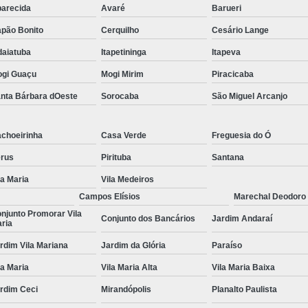
arecida
Avaré
Barueri
Tratamentos para Fobia
pão Bonito
Cerquilho
Cesário Lange
Tratamento contra In
daiatuba
Itapetininga
Itapeva
Tratamento para Insônia Crôni
gi Guaçu
Mogi Mirim
Piracicaba
Tratamento para Insônia em 
nta Bárbara dOeste
Sorocaba
São Miguel Arcanjo
Tratamento para Insônia Idoso
choeirinha
Casa Verde
Freguesia do Ó
Tratamento para Insônia São 
rus
Pirituba
Santana
Tratamento Alt
la Maria
Vila Medeiros
Tratamento Alternativo para Trans
Campos Elísios
Marechal Deodoro
Tratamento de Bipolaridad
njunto Promorar Vila
Conjunto dos Bancários
Jardim Andaraí
ria
Tratamento para Bipolaridad
rdim Vila Mariana
Jardim da Glória
Paraíso
Tratamento para Pessoa Bipol
la Maria
Vila Maria Alta
Vila Maria Baixa
Tratamento para Transt
rdim Ceci
Mirandópolis
Planalto Paulista
Tratamento para 