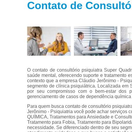
Contato de Consultó
Tratamento
para fobias
Tratamento
para insôni
Tratamento
para
transtorno
bipolar
Tratamento
para
O contato de consultório psiquiatra Super Qua
transtorno d
saúde mental, oferecendo suporte e tratamento es
estresse
contexto que a empresa Cláudio Jerônimo - Psiqui
segmento de clínica psiquiátrica. Localizada em 
Tratamento
por seu compromisso com o bem-estar dos pac
para
gerenciamento de casos de dependência química e
transtorno d
pânico
Para quem busca contato de consultório psiquiat
Jerônimo - Psiquiatria você pode achar serv
QUÍMICA, Tratamentos para Ansiedade e Consultóri
Tratamento para Fobia, Tratamento para Bipolarid
necessidade. Se diferenciado dentro de seu seg