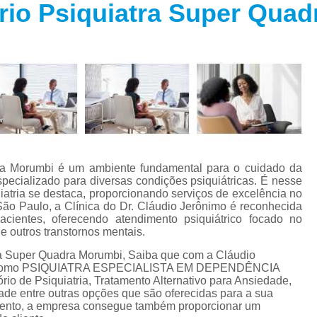
rio Psiquiatra Super Qua
Especialista em Trans
s
Especialista em T
s
Especialista em 
a
Especialista em 
s
Especialista em Tra
Especialista em Tr
s
Especialista em 
dra Morumbi é um ambiente fundamental para o cuidado da
Tratamento Alternativo para An
e
pecializado para diversas condições psiquiátricas. É nesse
atria se destaca, proporcionando serviços de excelência no
Tratamento da Ansie
São Paulo, a Clínica do Dr. Cláudio Jerônimo é reconhecida
s
ientes, oferecendo atendimento psiquiátrico focado no
Tratamento para Ansiedade
 outros transtornos mentais.
o
Tratamento para An
ra Super Quadra Morumbi, Saiba que com a Cláudio
iços como PSIQUIATRA ESPECIALISTA EM DEPENDÊNCIA
Tratamento para Ansiedade São 
o de Psiquiatria, Tratamento Alternativo para Ansiedade,
ade entre outras opções que são oferecidas para a sua
Tratamento par
mento, a empresa consegue também proporcionar um