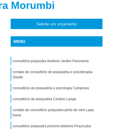
dra Morumbi
torno de Uso de Drogas Sintéticas
ranstorno de Uso de Ketamina
Transtorno de Uso de álcool
Solicite um orçamento
Transtorno de Uso de Maconha
MENU
nstorno de Uso de Metanfetamina
anstorno de Uso de Substância
consultório psiquiatra telefone Jardim Panorama
Transtorno de Uso de êxtase
siedade
contato de consultório de psiquiatria e psicoterapia
Tratamento Crise de Ansiedade
Saúde
dade
Tratamento de Ansiedade
consultório de psiquiatria e psicologia Campinas
Tratamento para Ansiedade e Depressão
consultório de psiquiatria Cesário Lange
siedade Interior de São Paulo
contato de consultório psiquiatra perto de mim Lapa
Paulo
Tratamento para Crise de Ansiedade
baixa
a Transtorno de Ansiedade
consultório psiquiatra próximo telefone Piracicaba