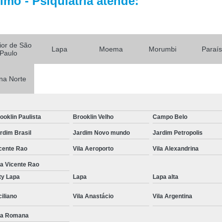
mo - Psiquiatria atende:
Tratamento par
Tratamento Alternativo para
Tratamento de Depres
rior de São
Lapa
Moema
Morumbi
Paraí
Tratamento pa
Paulo
Tratamento para De
na Norte
Tratamento para Depressão Pós P
Tratamento Ps
ooklin Paulista
Brooklin Velho
Campo Belo
Tratamentos para
rdim Brasil
Jardim Novo mundo
Jardim Petropolis
Tratamentos para Transtorno Dep
cente Rao
Vila Aeroporto
Vila Alexandrina
Tratamento de Fobia
la Vicente Rao
Tratamento para Claus
ty Lapa
Lapa
Lapa alta
Tratamento pa
ciliano
Vila Anastácio
Vila Argentina
Tratamento para Fobia Interior de 
la Romana
Tratamento para Fobi