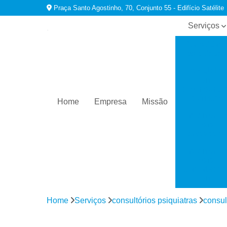
Praça Santo Agostinho, 70, Conjunto 55 - Edifício Satélite
Serviços
Consultório
psiquiatras
Especialist
em
dependênci
químicas
Home
Empresa
Missão
Tratamento
para
ansiedade
Tratamento
para
comorbidad
em
dependênci
Home
Serviços
consultórios psiquiatras
consul
Tratamento
para
depressão