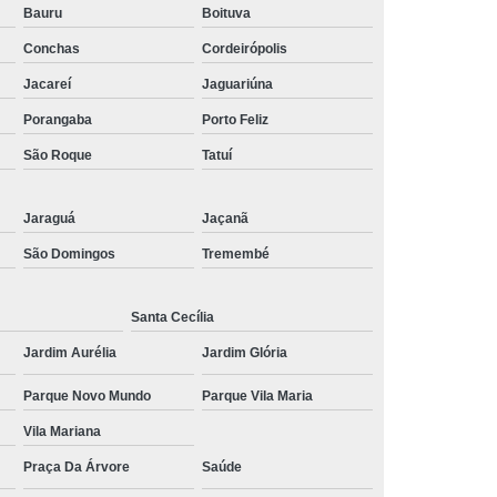
Bauru
Boituva
 Social
Tratamentos para Medo
Conchas
Cordeirópolis
sônia
Tratamento para Insônia
Jacareí
Jaguariúna
ca
Tratamento para Insônia e Ansiedade
Porangaba
Porto Feliz
Idosos
Tratamento para Insônia Grave
São Roque
Tatuí
Tratamento para Insônia Interior de São Paulo
Jaraguá
Jaçanã
Paulo
Tratamento para Insônia Terminal
São Domingos
Tremembé
ernativo para Bipolaridade
torno Bipolar
Tratamento da Bipolaridade
Santa Cecília
e
Tratamento de Transtorno Bipolar
Jardim Aurélia
Jardim Glória
e
Tratamento para Depressão Bipolar
Parque Novo Mundo
Parque Vila Maria
ar
Tratamento para Transtorno Bipolar
Vila Mariana
orno Bipolar Interior de São Paulo
Praça Da Árvore
Saúde
Transtorno Bipolar São Paulo