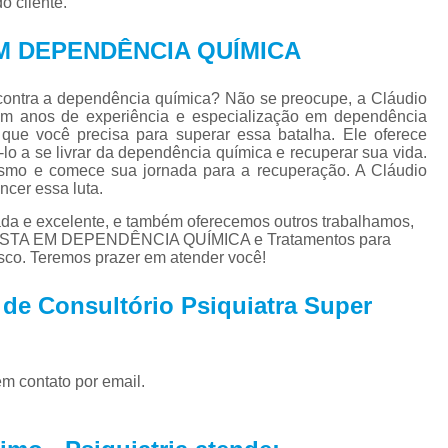
o cliente.
Tratamento para Tran
Tratamento Ps
EM DEPENDÊNCIA QUÍMICA
Tratamento de C
contra a dependência química? Não se preocupe, a Cláudio
Tratamento de Comorb
 Com anos de experiência e especialização em dependência
 que você precisa para superar essa batalha. Ele oferece
Tratamento de Comor
lo a se livrar da dependência química e recuperar sua vida.
smo e comece sua jornada para a recuperação. A Cláudio
Tratamento de
ncer essa luta.
Tratamento pa
da e excelente, e também oferecemos outros trabalhamos,
LISTA EM DEPENDÊNCIA QUÍMICA e Tratamentos para
Tratamento para 
sco. Teremos prazer em atender você!
Tratamento para Comor
 de Consultório Psiquiatra Super
Tratamento para Como
Tratamento para Comorbid
em contato por email.
Tratamento para Comorbidad
Tratamento para Comor