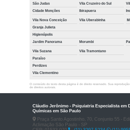
São Judas
Vila Cruzeiro do Sul
Vi
Cidade Monções
Ibirapuera
In
Vila Nova Conceição
Vila Uberabinha
M
Granja Julieta
Higienópolis
Jardim Panorama
Morumbi
Pa
Vila Suzana
Vila Tramontano
Paraíso
Perdizes
Vila Clementino
O conteúdo do texto desta página é de direito reservado. Sua reprodução, 
de direitos autorais
.
Cláudio Jerônimo - Psiquiatria Especialista em
Químicas em São Paulo
Praça Santo Agostinho, 70, Conjunto 55 - Edifí
Aclimação São Paulo - SP
CEP: 01533-070
(11) 3297-5234
(11) 995