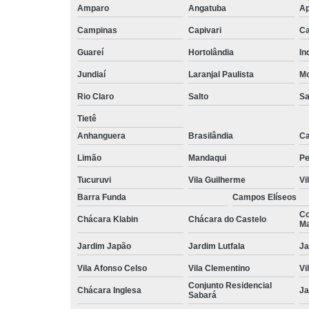
Amparo
Angatuba
Ap
Campinas
Capivari
Ca
Guareí
Hortolândia
In
Jundiaí
Laranjal Paulista
Mo
Rio Claro
Salto
Sa
Tietê
Anhanguera
Brasilândia
Ca
Limão
Mandaqui
Pe
Tucuruvi
Vila Guilherme
Vi
Barra Funda
Campos Elíseos
Co
Chácara Klabin
Chácara do Castelo
Ma
Jardim Japão
Jardim Lutfala
Ja
Vila Afonso Celso
Vila Clementino
Vi
Conjunto Residencial
Chácara Inglesa
Ja
Sabará