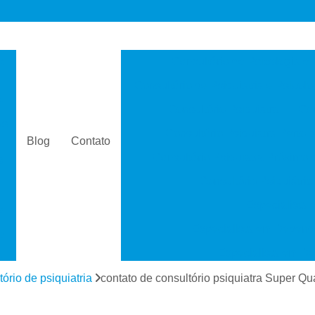
s
Consultório de Psicologia e 
Consultório de Psiquiatria e Psicolo
a
Consultório Psiquiatra
Con
as
Consultório Psiquiatra Perto 
Blog
Contato
Consultório Psiquiatra Próximo
s
Consultório Psiquiátric
Especialista
s
Especialista em Dependê
e
Especialista em D
a
Especialista em 
tório de psiquiatria
contato de consultório psiquiatra Super Q
s
Especialista em