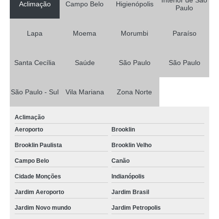
Interior de São
Aclimação
Campo Belo
Higienópolis
Paulo
Lapa
Moema
Morumbi
Paraíso
Santa Cecília
Saúde
São Paulo
São Paulo
São Paulo - Sul
Vila Mariana
Zona Norte
Aclimação
Aeroporto
Brooklin
Brooklin Paulista
Brooklin Velho
Campo Belo
Canão
Cidade Monções
Indianópolis
Jardim Aeroporto
Jardim Brasil
Jardim Novo mundo
Jardim Petropolis