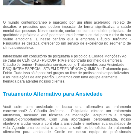
O mundo contemporâneo é marcado por um ritmo acelerado, repleto de
desafios e pressões que podem impactar de forma significativa a saúde
mental das pessoas. Nesse contexto, contar com um consultório psiquiatra de
qualidade e próximo a você pode ser um diferencial crucial para cuidar da sua
saúde emocional. É nesse cenário que a empresa Cláudio Jerônimo -
Psiquiatria se destaca, oferecendo um serviço de excelência no segmento de
clínica psiquiátrica.
Interessado em consultório de psiquiatria e psicologia Cidade Monções? Ao
se tratar de CLÍNICAS - PSIQUIATRIA é encontrada por meio da empresa
Cláudio Jerônimo - Psiquiatria serviços como Tratamentos para Ansiedade,
PSIQUIATRA ESPECIALISTA EM DEPENDÊNCIA QUÍMICA e Tratamento para
Fobia. Tudo isso só é possível graças ao time de profissionais especializados
e as instalações de alto padrão. Contamos com uma equipe altamente
treinada para atender nossos clientes.
Tratamento Alternativo para Ansiedade
Você sofre com ansiedade e busca uma alternativa ao tratamento
convencional? A Cláudio Jerônimo - Psiquiatria oferece um tratamento
alternativo, baseado em técnicas de meditação, acupuntura e terapia
cognitivo-comportamental. Com uma abordagem personalizada, nosso
objetivo é ajudar você a controlar a ansiedade e melhorar sua qualidade de
vida. Agende uma consulta e comece a sentir os benefícios do tratamento
alternativo para ansiedade. Confie em nossa equipe de profissionais