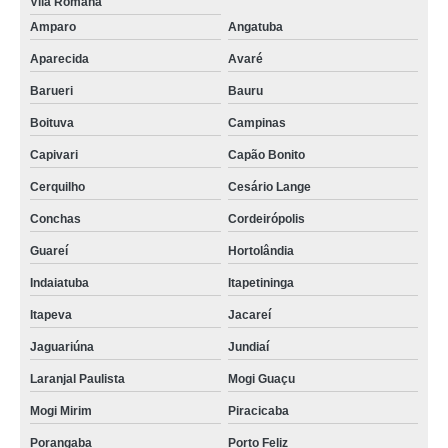
Vila Romana
Amparo
Angatuba
Aparecida
Avaré
Barueri
Bauru
Boituva
Campinas
Capivari
Capão Bonito
Cerquilho
Cesário Lange
Conchas
Cordeirópolis
Guareí
Hortolândia
Indaiatuba
Itapetininga
Itapeva
Jacareí
Jaguariúna
Jundiaí
Laranjal Paulista
Mogi Guaçu
Mogi Mirim
Piracicaba
Porangaba
Porto Feliz