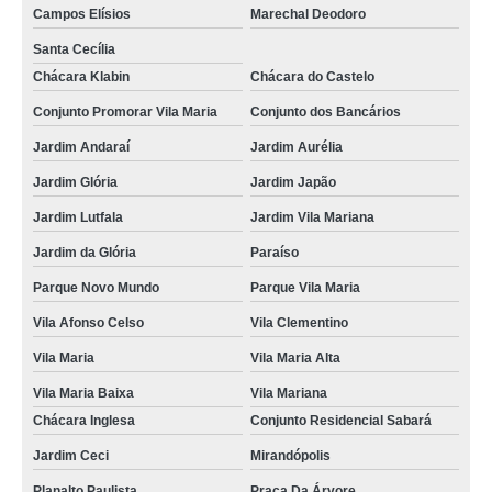
Campos Elísios
Marechal Deodoro
Santa Cecília
Chácara Klabin
Chácara do Castelo
Conjunto Promorar Vila Maria
Conjunto dos Bancários
Jardim Andaraí
Jardim Aurélia
Jardim Glória
Jardim Japão
Jardim Lutfala
Jardim Vila Mariana
Jardim da Glória
Paraíso
Parque Novo Mundo
Parque Vila Maria
Vila Afonso Celso
Vila Clementino
Vila Maria
Vila Maria Alta
Vila Maria Baixa
Vila Mariana
Chácara Inglesa
Conjunto Residencial Sabará
Jardim Ceci
Mirandópolis
Planalto Paulista
Praça Da Árvore