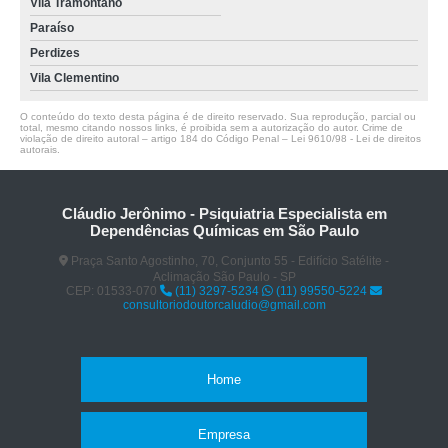
Vila Tramontano
Paraíso
Perdizes
Vila Clementino
O conteúdo do texto desta página é de direito reservado. Sua reprodução, parcial ou
total, mesmo citando nossos links, é proibida sem a autorização do autor. Crime de
violação de direito autoral – artigo 184 do Código Penal –
Lei 9610/98 - Lei de direitos
autorais
.
Cláudio Jerônimo - Psiquiatria Especialista em
Dependências Químicas em São Paulo
Praça Santo Agostinho, 70, Conjunto 55 - Edifício Satélite -
Aclimação São Paulo - SP
CEP: 01533-070
(11) 3297-5234
(11) 99550-5224
consultoriodoutorcaludio@gmail.com
Home
Empresa