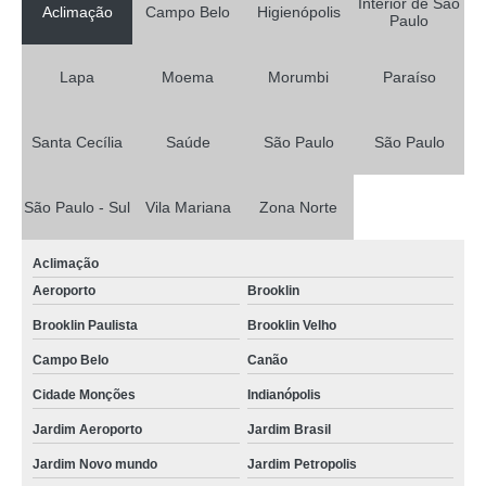
Interior de São
Aclimação
Campo Belo
Higienópolis
Paulo
Lapa
Moema
Morumbi
Paraíso
Santa Cecília
Saúde
São Paulo
São Paulo
São Paulo - Sul
Vila Mariana
Zona Norte
Aclimação
Aeroporto
Brooklin
Brooklin Paulista
Brooklin Velho
Campo Belo
Canão
Cidade Monções
Indianópolis
Jardim Aeroporto
Jardim Brasil
Jardim Novo mundo
Jardim Petropolis