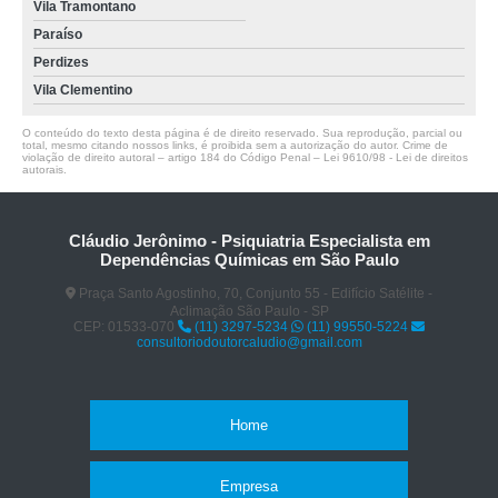
Vila Tramontano
Paraíso
Perdizes
Vila Clementino
O conteúdo do texto desta página é de direito reservado. Sua reprodução, parcial ou
total, mesmo citando nossos links, é proibida sem a autorização do autor. Crime de
violação de direito autoral – artigo 184 do Código Penal –
Lei 9610/98 - Lei de direitos
autorais
.
Cláudio Jerônimo - Psiquiatria Especialista em
Dependências Químicas em São Paulo
Praça Santo Agostinho, 70, Conjunto 55 - Edifício Satélite -
Aclimação São Paulo - SP
CEP: 01533-070
(11) 3297-5234
(11) 99550-5224
consultoriodoutorcaludio@gmail.com
Home
Empresa