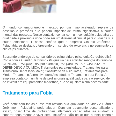
O mundo contemporâneo é marcado por um ritmo acelerado, repleto de
desafios e pressões que podem impactar de forma significativa a saúde
mental das pessoas. Nesse contexto, contar com um consultório psiquiatra de
qualidade e próximo a você pode ser um diferencial crucial para cuidar da sua
saúde emocional. É nesse cenário que a empresa Cláudio Jerônimo -
Psiquiatria se destaca, oferecendo um serviço de excelência no segmento de
clínica psiquiátrica.
Buscando endereço de consultório de psiquiatria e psicologia Cordeirópolis?
Conte com a Cláudio Jerônimo - Psiquiatria para solicitar serviços do ramo de
CLÍNICAS - PSIQUIATRIA, por exemplo, PSIQUIATRA ESPECIALISTA EM
DEPENDÊNCIA QUÍMICA, Tratamentos para Ansiedade, Tratamentos para
Transtorno Depressivo Maior, Consultório de Psiquiatria, Tratamentos para
Medo , Tratamento Alternativo para Ansiedade e Tratamento para Fobia. A
empresa conta com um time de profissionais qualificados para o serviço, além
de investir em equipamentos modernos, que se ajustam a sua necessidade.
Tratamento para Fobia
Você sofre com fobias e isso tem afetado sua qualidade de vida? A Cláudio
Jerônimo - Psiquiatria pode ajudar! Com um tratamento personalizado e
eficaz, nosso time de profissionais altamente capacitados irá ajudá-lo a
superar seus medos e viver sem limitações. Não deixe que a fobia controle