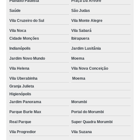
Planalto Paulista
Praça Da Árvore
Saúde
São Judas
Vila Cruzeiro do Sul
Vila Monte Alegre
Vila Noca
Vila Sabará
Cidade Monções
Ibirapuera
Indianópolis
Jardim Lusitânia
Jardim Novo Mundo
Moema
Vila Helena
Vila Nova Conceição
Vila Uberabinha
Moema
Granja Julieta
Higienópolis
Jardim Panorama
Morumbi
Parque Burle Max
Portal do Morumbi
Real Parque
Super Quadra Morumbi
Vila Progredior
Vila Suzana