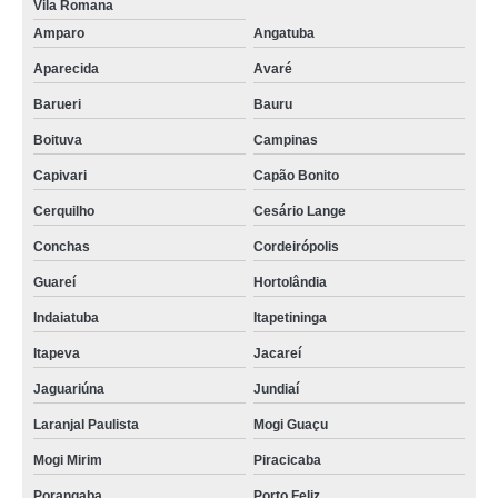
Vila Romana
Amparo
Angatuba
Aparecida
Avaré
Barueri
Bauru
Boituva
Campinas
Capivari
Capão Bonito
Cerquilho
Cesário Lange
Conchas
Cordeirópolis
Guareí
Hortolândia
Indaiatuba
Itapetininga
Itapeva
Jacareí
Jaguariúna
Jundiaí
Laranjal Paulista
Mogi Guaçu
Mogi Mirim
Piracicaba
Porangaba
Porto Feliz