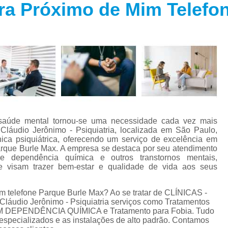
tra Próximo de Mim Telefo
Especialista em Trans
s
Especialista em T
s
Especialista em 
a
Especialista em 
s
Especialista em Tra
Especialista em Tr
s
Especialista em 
e saúde mental tornou-se uma necessidade cada vez mais
Tratamento Alternativo para An
e
Cláudio Jerônimo - Psiquiatria, localizada em São Paulo,
ica psiquiátrica, oferecendo um serviço de excelência em
Tratamento da Ansie
Parque Burle Max. A empresa se destaca por seu atendimento
s
e dependência química e outros transtornos mentais,
Tratamento para Ansiedade
e visam trazer bem-estar e qualidade de vida aos seus
o
Tratamento para An
m telefone Parque Burle Max? Ao se tratar de CLÍNICAS -
Tratamento para Ansiedade São 
láudio Jerônimo - Psiquiatria serviços como Tratamentos
 DEPENDÊNCIA QUÍMICA e Tratamento para Fobia. Tudo
Tratamento par
s especializados e as instalações de alto padrão. Contamos