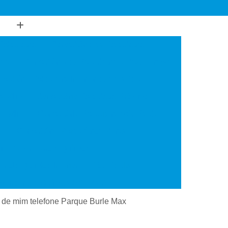
Psiquiatria
Consultório de Psiquiatria
gia
Consultório de Psiquiatria e Psicoterapia
sultório Psiquiatra Interior de São Paulo
de Mim
Consultório Psiquiatra Próximo
 de Mim
Consultório Psiquiatra São Paulo
o
Consultório Psiquiátrico Perto
 em Dependência Química
ncia Química Interior de São Paulo
ependência Química São Paulo
Transtorno de Uso de Cocaína
o de mim telefone Parque Burle Max
 Transtorno de Uso de Crack