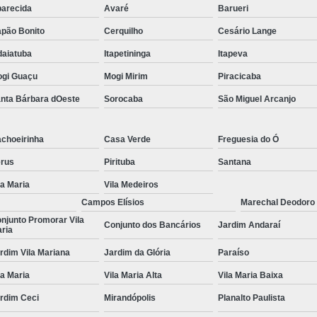
arecida
Avaré
Barueri
Tratamentos para Fobia
pão Bonito
Cerquilho
Cesário Lange
Tratamento contra In
daiatuba
Itapetininga
Itapeva
Tratamento para Insônia Crôni
gi Guaçu
Mogi Mirim
Piracicaba
Tratamento para Insônia em 
nta Bárbara dOeste
Sorocaba
São Miguel Arcanjo
Tratamento para Insônia Idoso
choeirinha
Casa Verde
Freguesia do Ó
Tratamento para Insônia São 
rus
Pirituba
Santana
Tratamento Alt
la Maria
Vila Medeiros
Tratamento Alternativo para Trans
Campos Elísios
Marechal Deodoro
Tratamento de Bipolaridad
njunto Promorar Vila
Conjunto dos Bancários
Jardim Andaraí
ria
Tratamento para Bipolaridad
rdim Vila Mariana
Jardim da Glória
Paraíso
Tratamento para Pessoa Bipol
la Maria
Vila Maria Alta
Vila Maria Baixa
Tratamento para Transt
rdim Ceci
Mirandópolis
Planalto Paulista
Tratamento para 