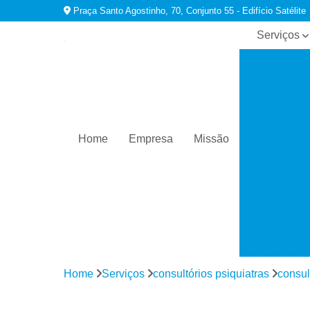
Praça Santo Agostinho, 70, Conjunto 55 - Edifício Satélite
Serviços
Consultório
psiquiatras
Especialist
em
dependênci
químicas
Home
Empresa
Missão
Tratamento
para
ansiedade
Tratamento
para
comorbidad
em
dependênci
Home
Serviços
consultórios psiquiatras
consul
Tratamento
para
depressão