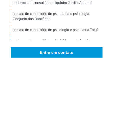
storno de Ansiedade Generalizada
endereço de consultório psiquiatra Jardim Andaraí
icológico para Ansiedade
contato de consultório de psiquiatria e psicologia
Conjunto dos Bancários
omorbidade em Dependência
contato de consultório de psicologia e psiquiatria Tatuí
idade em Dependência de Drogas
bidade em Dependência de álcool
endereço de consultório psiquiátrico perto Avaré
 Comorbidade Psiquiátrica
Entre em contato
ra Comorbidade Drogadicta
Comorbidade em Dependência
bidade em Dependência de Drogas
rbidade em Dependência de álcool
ade em Dependência Drogas Sintéticas
e em Dependência Interior de São Paulo
bidade em Dependência São Paulo