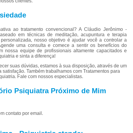
ossos clientes.
Tratamento para Tran
Tratamento Ps
nsiedade
Tratamento de C
tiva ao tratamento convencional? A Cláudio Jerônimo -
Tratamento de Comorb
, baseado em técnicas de meditação, acupuntura e terapia
ersonalizada, nosso objetivo é ajudar você a controlar a
Tratamento de Comor
Agende uma consulta e comece a sentir os benefícios do
em nossa equipe de profissionais altamente capacitados e
Tratamento de
iatria e sinta a diferença!
Tratamento pa
ecer suas dúvidas, estamos à sua disposição, através de um
a satisfação. Também trabalhamos com Tratamentos para
Tratamento para 
uiatria. Fale com nossos especialistas.
Tratamento para Comor
ório Psiquiatra Próximo de Mim
Tratamento para Como
Tratamento para Comorbid
em contato por email.
Tratamento para Comorbidad
Tratamento para Comor