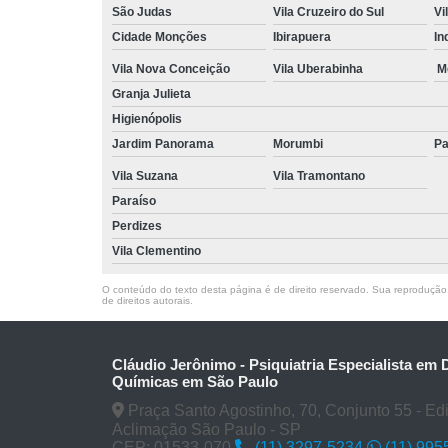
São Judas
Vila Cruzeiro do Sul
Vi
Cidade Monções
Ibirapuera
In
Vila Nova Conceição
Vila Uberabinha
M
Granja Julieta
Higienópolis
Jardim Panorama
Morumbi
Pa
Vila Suzana
Vila Tramontano
Paraíso
Perdizes
Vila Clementino
O conteúdo do texto desta página é de direito reservado. Sua reprodução, 
de direitos autorais
.
Cláudio Jerônimo - Psiquiatria Especialista em
Químicas em São Paulo
Praça Santo Agostinho, 70, Conjunto 55 - Edifí
Aclimação São Paulo - SP
CEP: 01533-070
(11) 3297-5234
(11) 995