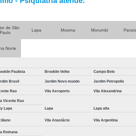
mo - Psiquiatria atende:
Tratamento par
Tratamento Alternativo para
Tratamento de Depres
rior de São
Lapa
Moema
Morumbi
Paraí
Tratamento pa
Paulo
Tratamento para De
na Norte
Tratamento para Depressão Pós P
Tratamento Ps
ooklin Paulista
Brooklin Velho
Campo Belo
Tratamentos para
rdim Brasil
Jardim Novo mundo
Jardim Petropolis
Tratamentos para Transtorno Dep
cente Rao
Vila Aeroporto
Vila Alexandrina
Tratamento de Fobia
la Vicente Rao
Tratamento para Claus
ty Lapa
Lapa
Lapa alta
Tratamento pa
ciliano
Vila Anastácio
Vila Argentina
Tratamento para Fobia Interior de 
la Romana
Tratamento para Fobi