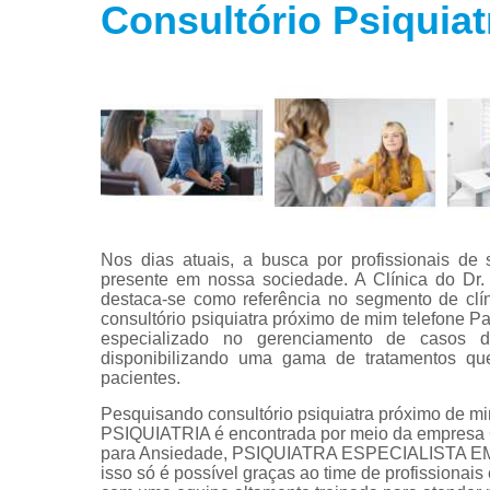
Consultório Psiquia
Tratamento
para fobias
Tratamento
para insôni
Tratamento
para
transtorno
bipolar
Tratamento
para
Nos dias atuais, a busca por profissionais d
transtorno d
presente em nossa sociedade. A Clínica do Dr. 
estresse
destaca-se como referência no segmento de clín
consultório psiquiatra próximo de mim telefone 
Tratamento
especializado no gerenciamento de casos d
para
disponibilizando uma gama de tratamentos qu
transtorno d
pacientes.
pânico
Pesquisando consultório psiquiatra próximo de mi
PSIQUIATRIA é encontrada por meio da empresa C
para Ansiedade, PSIQUIATRA ESPECIALISTA EM
isso só é possível graças ao time de profissionai