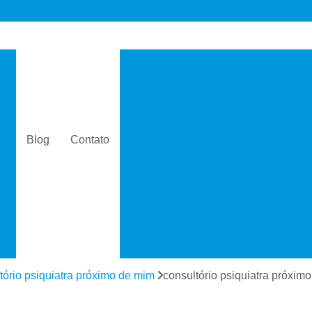
s
Consultório de Psicologia e 
Consultório de Psiquiatria e Psicolo
a
Consultório Psiquiatra
Con
as
Consultório Psiquiatra Perto 
Blog
Contato
Consultório Psiquiatra Próximo
s
Consultório Psiquiátric
Especialista
s
Especialista em Dependê
e
Especialista em D
a
Especialista em 
tório psiquiatra próximo de mim
consultório psiquiatra próxim
s
Especialista em