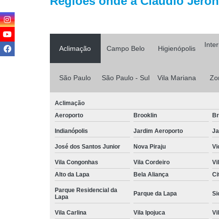
Regiões onde a Cláudio Jerôni
Inte
Aclimação
Campo Belo
Higienópolis
São Paulo
São Paulo - Sul
Vila Mariana
Zo
Aclimação
Aeroporto
Brooklin
Br
Indianópolis
Jardim Aeroporto
Ja
José dos Santos Junior
Nova Piraju
Vi
Vila Congonhas
Vila Cordeiro
Vi
Alto da Lapa
Bela Aliança
Ci
Parque Residencial da
Parque da Lapa
Si
Lapa
Vila Carlina
Vila Ipojuca
Vi