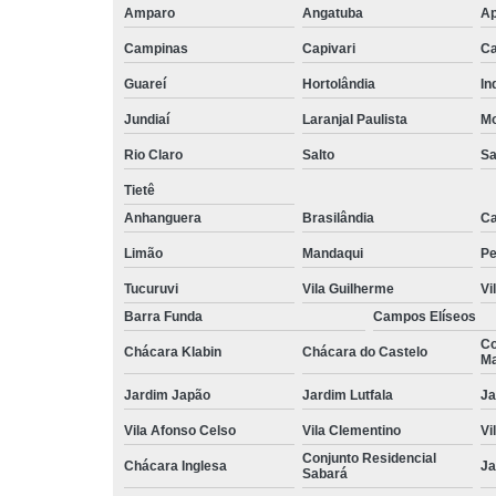
Amparo
Angatuba
Ap
Campinas
Capivari
Ca
Guareí
Hortolândia
In
Jundiaí
Laranjal Paulista
Mo
Rio Claro
Salto
Sa
Tietê
Anhanguera
Brasilândia
Ca
Limão
Mandaqui
Pe
Tucuruvi
Vila Guilherme
Vi
Barra Funda
Campos Elíseos
Co
Chácara Klabin
Chácara do Castelo
Ma
Jardim Japão
Jardim Lutfala
Ja
Vila Afonso Celso
Vila Clementino
Vi
Conjunto Residencial
Chácara Inglesa
Ja
Sabará