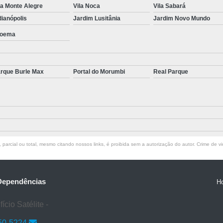
la Monte Alegre
Vila Noca
Vila Sabará
Tratamento para Transtorno de Hu
dianópolis
Jardim Lusitânia
Jardim Novo Mundo
Tratamento do Estresse Pós Traum
oema
Tratamento par
Tratamento pa
rque Burle Max
Portal do Morumbi
Real Parque
Tratamento para Transtor
Tratamento para Trans
Tratamento para Tr
Tratamento para Transtornos d
parcial ou total, mesmo citando nossos links, é proibida sem a autorização do autor. Crime de vi
Tratamento Transto
Tratamento da Síndrome do Pâ
Tratamento 
 Dependências
H
Tratamento para A
cio Satélite -
Tratamento 
50-5224