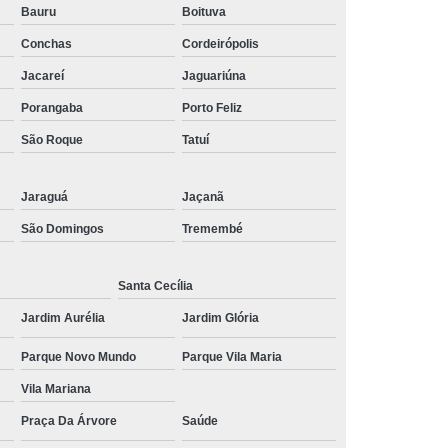
Bauru
Boituva
 Social
Tratamentos para Medo
Conchas
Cordeirópolis
sônia
Tratamento para Insônia
Jacareí
Jaguariúna
ca
Tratamento para Insônia e Ansiedade
Porangaba
Porto Feliz
Idosos
Tratamento para Insônia Grave
São Roque
Tatuí
Tratamento para Insônia Interior de São Paulo
Jaraguá
Jaçanã
Paulo
Tratamento para Insônia Terminal
São Domingos
Tremembé
ernativo para Bipolaridade
torno Bipolar
Tratamento da Bipolaridade
Santa Cecília
e
Tratamento de Transtorno Bipolar
Jardim Aurélia
Jardim Glória
e
Tratamento para Depressão Bipolar
Parque Novo Mundo
Parque Vila Maria
ar
Tratamento para Transtorno Bipolar
Vila Mariana
orno Bipolar Interior de São Paulo
Praça Da Árvore
Saúde
Transtorno Bipolar São Paulo