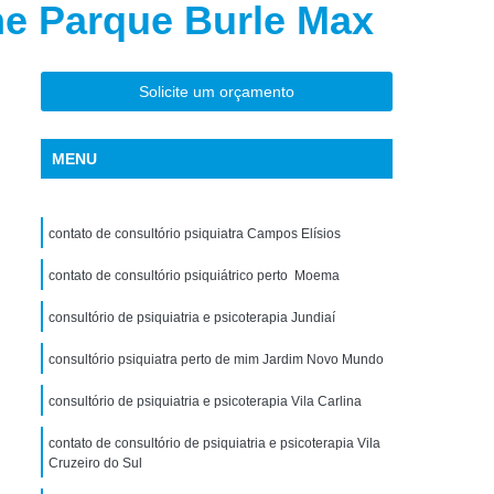
ne Parque Burle Max
torno de Uso de Drogas Sintéticas
ranstorno de Uso de Ketamina
Transtorno de Uso de álcool
Solicite um orçamento
Transtorno de Uso de Maconha
MENU
nstorno de Uso de Metanfetamina
anstorno de Uso de Substância
contato de consultório psiquiatra Campos Elísios
Transtorno de Uso de êxtase
siedade
contato de consultório psiquiátrico perto Moema
Tratamento Crise de Ansiedade
dade
Tratamento de Ansiedade
consultório de psiquiatria e psicoterapia Jundiaí
Tratamento para Ansiedade e Depressão
consultório psiquiatra perto de mim Jardim Novo Mundo
siedade Interior de São Paulo
consultório de psiquiatria e psicoterapia Vila Carlina
Paulo
Tratamento para Crise de Ansiedade
contato de consultório de psiquiatria e psicoterapia Vila
a Transtorno de Ansiedade
Cruzeiro do Sul