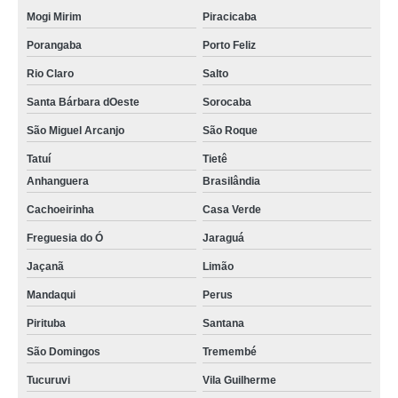
Mogi Mirim
Piracicaba
Porangaba
Porto Feliz
Rio Claro
Salto
Santa Bárbara dOeste
Sorocaba
São Miguel Arcanjo
São Roque
Tatuí
Tietê
Anhanguera
Brasilândia
Cachoeirinha
Casa Verde
Freguesia do Ó
Jaraguá
Jaçanã
Limão
Mandaqui
Perus
Pirituba
Santana
São Domingos
Tremembé
Tucuruvi
Vila Guilherme