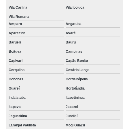
Vila Carlina
Vila Ipojuca
Vila Romana
Amparo
Angatuba
Aparecida
Avaré
Barueri
Bauru
Boituva
Campinas
Capivari
Capão Bonito
Cerquilho
Cesário Lange
Conchas
Cordeirópolis
Guareí
Hortolândia
Indaiatuba
Itapetininga
Itapeva
Jacareí
Jaguariúna
Jundiaí
Laranjal Paulista
Mogi Guaçu