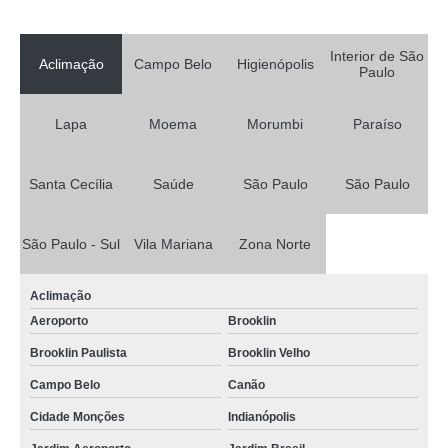
Interior de São
Aclimação
Campo Belo
Higienópolis
Paulo
Lapa
Moema
Morumbi
Paraíso
Santa Cecília
Saúde
São Paulo
São Paulo
São Paulo - Sul
Vila Mariana
Zona Norte
Aclimação
Aeroporto
Brooklin
Brooklin Paulista
Brooklin Velho
Campo Belo
Canão
Cidade Monções
Indianópolis