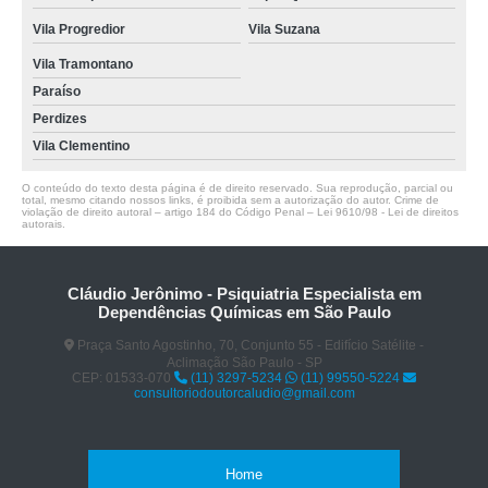
Vila Progredior
Vila Suzana
Vila Tramontano
Paraíso
Perdizes
Vila Clementino
O conteúdo do texto desta página é de direito reservado. Sua reprodução, parcial ou
total, mesmo citando nossos links, é proibida sem a autorização do autor. Crime de
violação de direito autoral – artigo 184 do Código Penal –
Lei 9610/98 - Lei de direitos
autorais
.
Cláudio Jerônimo - Psiquiatria Especialista em
Dependências Químicas em São Paulo
Praça Santo Agostinho, 70, Conjunto 55 - Edifício Satélite -
Aclimação São Paulo - SP
CEP: 01533-070
(11) 3297-5234
(11) 99550-5224
consultoriodoutorcaludio@gmail.com
Home