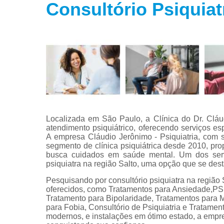
Consultório Psiquiat
Tratamento
para fobias
Tratamento
para insôni
Tratamento
para
transtorno
bipolar
Tratamento
para
Localizada em São Paulo, a Clínica do Dr. Clá
transtorno d
atendimento psiquiátrico, oferecendo serviços es
estresse
A empresa Cláudio Jerônimo - Psiquiatria, com s
segmento de clínica psiquiátrica desde 2010, pr
Tratamento
busca cuidados em saúde mental. Um dos serviç
para
psiquiatra na região Salto, uma opção que se de
transtorno d
pânico
Pesquisando por consultório psiquiatra na região
oferecidos, como Tratamentos para Ansieda
Tratamento para Bipolaridade, Tratamentos para 
para Fobia, Consultório de Psiquiatria e Tratam
modernos, e instalações em ótimo estado, a empre