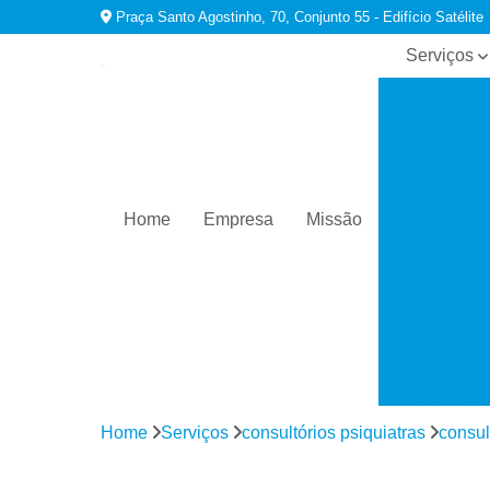
Praça Santo Agostinho, 70, Conjunto 55 - Edifício Satélite
Serviços
Consultório
psiquiatras
Especialist
em
dependênci
químicas
Home
Empresa
Missão
Tratamento
para
ansiedade
Tratamento
para
comorbidad
em
dependênci
Home
Serviços
consultórios psiquiatras
consul
Tratamento
para
depressão