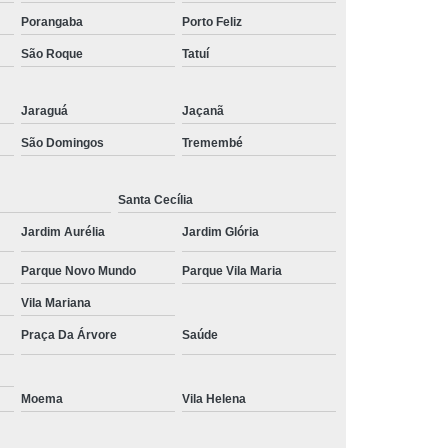
Porangaba
Porto Feliz
mor
Tratamento de Estresse Pós Traumático
São Roque
Tatuí
ático
Tratamento Estresse Pós Traumático
a Estresse Pós Traumático
Jaraguá
Jaçanã
ra Transtorno de Estresse
São Domingos
Tremembé
no de Estresse Interior de São Paulo
torno de Estresse Pós Traumático
Santa Cecília
anstorno de Estresse São Paulo
Jardim Aurélia
Jardim Glória
e Estresse
Tratamento Pós Traumático
Parque Novo Mundo
Parque Vila Maria
rno de Estresse Pós Traumático
Vila Mariana
nico
Tratamento de Síndrome do Pânico
Praça Da Árvore
Saúde
de Transtorno do Pânico
nsiedade e Síndrome do Pânico
Moema
Vila Helena
para Síndrome do Pânico