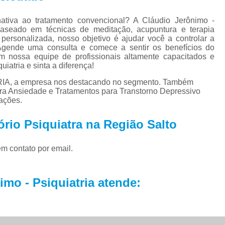
Tratamento par
Tratamento Alternativo para
tiva ao tratamento convencional? A Cláudio Jerônimo -
, baseado em técnicas de meditação, acupuntura e terapia
Tratamento de Depres
ersonalizada, nosso objetivo é ajudar você a controlar a
Agende uma consulta e comece a sentir os benefícios do
Tratamento pa
em nossa equipe de profissionais altamente capacitados e
iatria e sinta a diferença!
Tratamento para De
RIA, a empresa nos destacando no segmento. Também
Tratamento para Depressão Pós P
ra Ansiedade e Tratamentos para Transtorno Depressivo
ações.
Tratamento Ps
Tratamentos para
rio Psiquiatra na Região Salto
Tratamentos para Transtorno Dep
em contato por email.
Tratamento de Fobia
Tratamento para Claus
mo - Psiquiatria atende:
Tratamento pa
Tratamento para Fobia Interior de 
Tratamento para Fobi