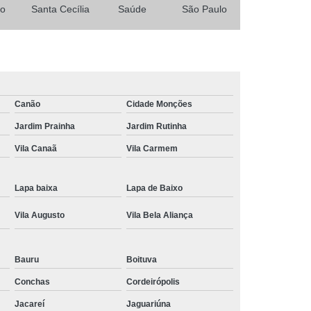
so
Santa Cecília
Saúde
São Paulo
 Social
Tratamentos para Medo
sônia
Tratamento para Insônia
ca
Tratamento para Insônia e Ansiedade
Idosos
Tratamento para Insônia Grave
Canão
Cidade Monções
Tratamento para Insônia Interior de São Paulo
Jardim Prainha
Jardim Rutinha
Paulo
Tratamento para Insônia Terminal
Vila Canaã
Vila Carmem
ernativo para Bipolaridade
torno Bipolar
Tratamento da Bipolaridade
Lapa baixa
Lapa de Baixo
e
Tratamento de Transtorno Bipolar
Vila Augusto
Vila Bela Aliança
e
Tratamento para Depressão Bipolar
ar
Tratamento para Transtorno Bipolar
Bauru
Boituva
orno Bipolar Interior de São Paulo
Conchas
Cordeirópolis
Transtorno Bipolar São Paulo
Jacareí
Jaguariúna