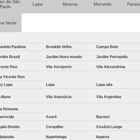
rior de São
Lapa
Moema
Morumbi
Paraí
Paulo
Tratamentos para Fobia
Tratamento contra In
na Norte
Tratamento para Insônia Crôni
Tratamento para Insônia em 
ooklin Paulista
Brooklin Velho
Campo Belo
Tratamento para Insônia Idoso
rdim Brasil
Jardim Novo mundo
Jardim Petropolis
Tratamento para Insônia São 
cente Rao
Vila Aeroporto
Vila Alexandrina
Tratamento Alt
la Vicente Rao
Tratamento Alternativo para Trans
ty Lapa
Lapa
Lapa alta
Tratamento de Bipolaridad
ciliano
Vila Anastácio
Vila Argentina
Tratamento para Bipolaridad
la Romana
Tratamento para Pessoa Bipol
arecida
Avaré
Barueri
Tratamento para Transt
pão Bonito
Cerquilho
Cesário Lange
Tratamento para 
daiatuba
Itapetininga
Itapeva