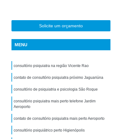
torno de Uso de Drogas Sintéticas
ranstorno de Uso de Ketamina
Transtorno de Uso de álcool
Solicite um orçamento
Transtorno de Uso de Maconha
MENU
nstorno de Uso de Metanfetamina
anstorno de Uso de Substância
consultório psiquiatra na região Vicente Rao
Transtorno de Uso de êxtase
siedade
contato de consultório psiquiatra próximo Jaguariúna
Tratamento Crise de Ansiedade
dade
Tratamento de Ansiedade
consultório de psiquiatria e psicologia São Roque
Tratamento para Ansiedade e Depressão
consultório psiquiatra mais perto telefone Jardim
Aeroporto
siedade Interior de São Paulo
contato de consultório psiquiatra mais perto Aeroporto
Paulo
Tratamento para Crise de Ansiedade
a Transtorno de Ansiedade
consultório psiquiátrico perto Higienópolis