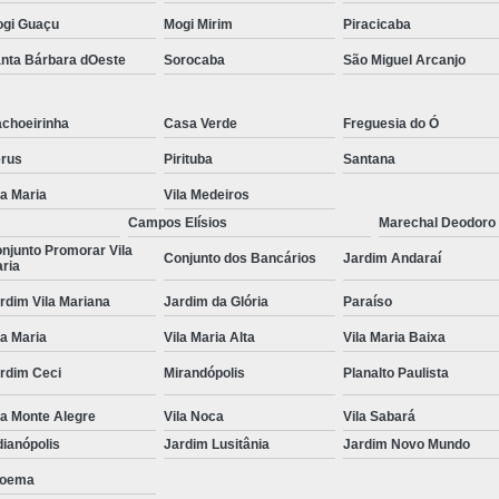
gi Guaçu
Mogi Mirim
Piracicaba
Tratamento para Transtorno de Hu
nta Bárbara dOeste
Sorocaba
São Miguel Arcanjo
Tratamento do Estresse Pós Traum
Tratamento par
choeirinha
Casa Verde
Freguesia do Ó
Tratamento pa
rus
Pirituba
Santana
Tratamento para Transtor
la Maria
Vila Medeiros
Tratamento para Trans
Campos Elísios
Marechal Deodoro
njunto Promorar Vila
Tratamento para Tr
Conjunto dos Bancários
Jardim Andaraí
ria
Tratamento para Transtornos d
rdim Vila Mariana
Jardim da Glória
Paraíso
Tratamento Transto
la Maria
Vila Maria Alta
Vila Maria Baixa
Tratamento da Síndrome do Pâ
rdim Ceci
Mirandópolis
Planalto Paulista
Tratamento 
la Monte Alegre
Vila Noca
Vila Sabará
Tratamento para A
dianópolis
Jardim Lusitânia
Jardim Novo Mundo
Tratamento 
oema