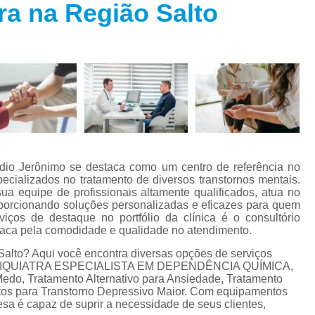
ra na Região Salto
Especialista em Trans
s
Especialista em T
s
Especialista em 
a
Especialista em 
s
Especialista em Tra
Especialista em Tr
s
Especialista em 
udio Jerônimo se destaca como um centro de referência no
Tratamento Alternativo para An
e
pecializados no tratamento de diversos transtornos mentais.
ua equipe de profissionais altamente qualificados, atua no
Tratamento da Ansie
oporcionando soluções personalizadas e eficazes para quem
s
os de destaque no portfólio da clínica é o consultório
Tratamento para Ansiedade
staca pela comodidade e qualidade no atendimento.
o
Tratamento para An
 Salto? Aqui você encontra diversas opções de serviços
de,PSIQUIATRA ESPECIALISTA EM DEPENDÊNCIA QUÍMICA,
Tratamento para Ansiedade São 
Medo, Tratamento Alternativo para Ansiedade, Tratamento
entos para Transtorno Depressivo Maior. Com equipamentos
Tratamento par
sa é capaz de suprir a necessidade de seus clientes,