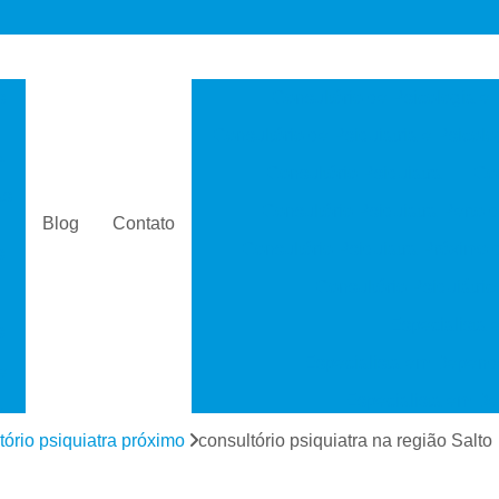
s
Consultório de Psicologia e 
Consultório de Psiquiatria e Psicolo
a
Consultório Psiquiatra
Con
as
Consultório Psiquiatra Perto 
Blog
Contato
Consultório Psiquiatra Próximo
s
Consultório Psiquiátric
Especialista
s
Especialista em Dependê
e
Especialista em D
a
Especialista em 
tório psiquiatra próximo
consultório psiquiatra na região Salto
s
Especialista em