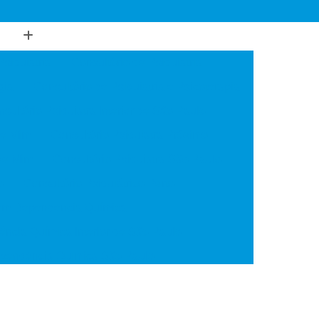
Psiquiatria
Consultório de Psiquiatria
gia
Consultório de Psiquiatria e Psicoterapia
sultório Psiquiatra Interior de São Paulo
de Mim
Consultório Psiquiatra Próximo
 de Mim
Consultório Psiquiatra São Paulo
o
Consultório Psiquiátrico Perto
 em Dependência Química
ncia Química Interior de São Paulo
ependência Química São Paulo
Transtorno de Uso de Cocaína
 Transtorno de Uso de Crack