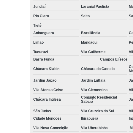
Jundiaí
Laranjal Paulista
Mo
Rio Claro
Salto
Sa
Tietê
Anhanguera
Brasilândia
Ca
Limão
Mandaqui
Pe
Tucuruvi
Vila Guilherme
Vi
Barra Funda
Campos Elíseos
Co
Chácara Klabin
Chácara do Castelo
Ma
Jardim Japão
Jardim Lutfala
Ja
Vila Afonso Celso
Vila Clementino
Vi
Conjunto Residencial
Chácara Inglesa
Ja
Sabará
São Judas
Vila Cruzeiro do Sul
Vi
Cidade Monções
Ibirapuera
In
Vila Nova Conceição
Vila Uberabinha
M