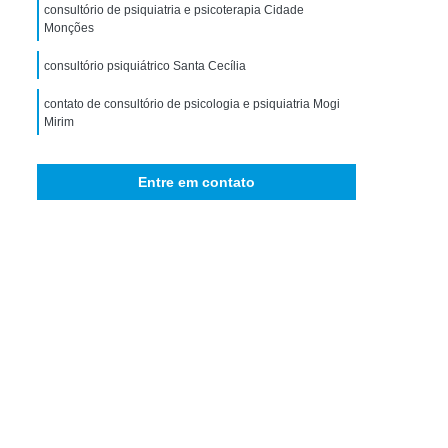
storno de Ansiedade Generalizada
consultório de psiquiatria e psicoterapia Cidade
Monções
icológico para Ansiedade
consultório psiquiátrico Santa Cecília
omorbidade em Dependência
contato de consultório de psicologia e psiquiatria Mogi
idade em Dependência de Drogas
Mirim
bidade em Dependência de álcool
contato de consultório de psiquiatria e psicoterapia
 Comorbidade Psiquiátrica
Jardim Brasil
Entre em contato
ra Comorbidade Drogadicta
Comorbidade em Dependência
bidade em Dependência de Drogas
rbidade em Dependência de álcool
ade em Dependência Drogas Sintéticas
e em Dependência Interior de São Paulo
bidade em Dependência São Paulo