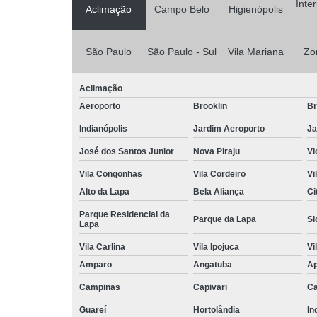
Inte
Aclimação
Campo Belo
Higienópolis
São Paulo
São Paulo - Sul
Vila Mariana
Zo
Aclimação
Aeroporto
Brooklin
Br
Indianópolis
Jardim Aeroporto
Ja
José dos Santos Junior
Nova Piraju
Vi
Vila Congonhas
Vila Cordeiro
Vi
Alto da Lapa
Bela Aliança
Ci
Parque Residencial da
Parque da Lapa
Si
Lapa
Vila Carlina
Vila Ipojuca
Vi
Amparo
Angatuba
Ap
Campinas
Capivari
Ca
Guareí
Hortolândia
In