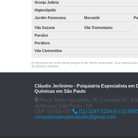
Granja Julieta
Higienópolis
Jardim Panorama
Morumbi
Pa
Vila Suzana
Vila Tramontano
Paraíso
Perdizes
Vila Clementino
O conteúdo do texto desta página é de direito reservado. Sua reprodução, 
de direitos autorais
.
Cláudio Jerônimo - Psiquiatria Especialista em
Químicas em São Paulo
Praça Santo Agostinho, 70, Conjunto 55 - Edifí
Aclimação São Paulo - SP
CEP: 01533-070
(11) 3297-5234
(11) 995
consultoriodoutorcaludio@gmail.com