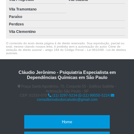
Vila Tramontano
Paraíso
Perdizes
Vila Clementino
O conteúdo do texto desta página é de direito reservado. Sua reprodução, parcial ou
total, mesmo citando nossos links, é proibida sem a autorização do autor. Crime de
violação de direito autoral – artigo 184 do Código Penal –
Lei 9610/98 - Lei de direitos
autorais
.
Cláudio Jerônimo - Psiquiatria Especialista em
Dependências Químicas em São Paulo
Praça Santo Agostinho, 70, Conjunto 55 - Edifício Satélite -
Aclimação São Paulo - SP
CEP: 01533-070
(11) 3297-5234
(11) 99550-5224
consultoriodoutorcaludio@gmail.com
Home