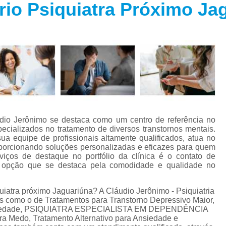
rio Psiquiatra Próximo Ja
Especialista em Trans
s
Especialista em T
s
Especialista em 
a
Especialista em 
s
Especialista em Tra
Especialista em Tr
s
Especialista em 
udio Jerônimo se destaca como um centro de referência no
Tratamento Alternativo para An
e
pecializados no tratamento de diversos transtornos mentais.
ua equipe de profissionais altamente qualificados, atua no
Tratamento da Ansie
oporcionando soluções personalizadas e eficazes para quem
s
ços de destaque no portfólio da clínica é o contato de
Tratamento para Ansiedade
ma opção que se destaca pela comodidade e qualidade no
o
Tratamento para An
uiatra próximo Jaguariúna? A Cláudio Jerônimo - Psiquiatria
Tratamento para Ansiedade São 
ços como o de Tratamentos para Transtorno Depressivo Maior,
a Ansiedade, PSIQUIATRA ESPECIALISTA EM DEPENDÊNCIA
Tratamento par
a Medo, Tratamento Alternativo para Ansiedade e