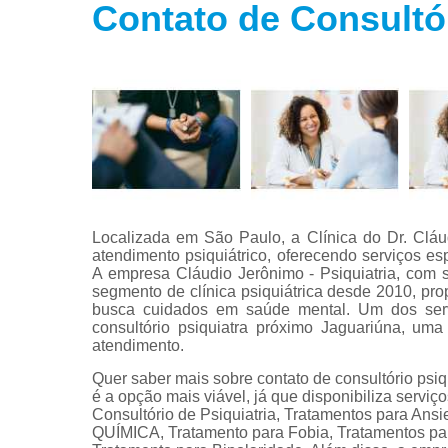
Contato de Consultó
Tratamento
para fobias
Tratamento
para insôni
Tratamento
para
transtorno
bipolar
Tratamento
para
Localizada em São Paulo, a Clínica do Dr. Clá
transtorno d
atendimento psiquiátrico, oferecendo serviços es
estresse
A empresa Cláudio Jerônimo - Psiquiatria, com s
segmento de clínica psiquiátrica desde 2010, pr
Tratamento
busca cuidados em saúde mental. Um dos servi
para
consultório psiquiatra próximo Jaguariúna, u
transtorno d
atendimento.
pânico
Quer saber mais sobre contato de consultório psiq
é a opção mais viável, já que disponibiliza servi
Consultório de Psiquiatria, Tratamentos par
QUÍMICA, Tratamento para Fobia, Tratamentos par