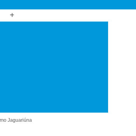
Psiquiatria
Consultório de Psiquiatria
gia
Consultório de Psiquiatria e Psicoterapia
sultório Psiquiatra Interior de São Paulo
de Mim
Consultório Psiquiatra Próximo
 de Mim
Consultório Psiquiatra São Paulo
o
Consultório Psiquiátrico Perto
 em Dependência Química
ncia Química Interior de São Paulo
ependência Química São Paulo
Transtorno de Uso de Cocaína
ximo Jaguariúna
 Transtorno de Uso de Crack