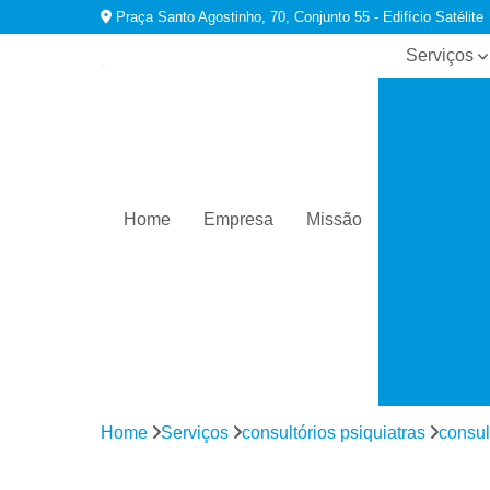
Praça Santo Agostinho, 70, Conjunto 55 - Edifício Satélite
Serviços
Consultório
psiquiatras
Especialist
em
dependênci
químicas
Home
Empresa
Missão
Tratamento
para
ansiedade
Tratamento
para
comorbidad
em
dependênci
Home
Serviços
consultórios psiquiatras
consul
Tratamento
para
depressão