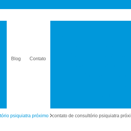
s
Consultório de Psicologia e 
Consultório de Psiquiatria e Psicolo
a
Consultório Psiquiatra
Con
as
Consultório Psiquiatra Perto 
Blog
Contato
Consultório Psiquiatra Próximo
s
Consultório Psiquiátric
Especialista
s
Especialista em Dependê
e
Especialista em D
a
Especialista em 
tório psiquiatra próximo
contato de consultório psiquiatra pró
s
Especialista em