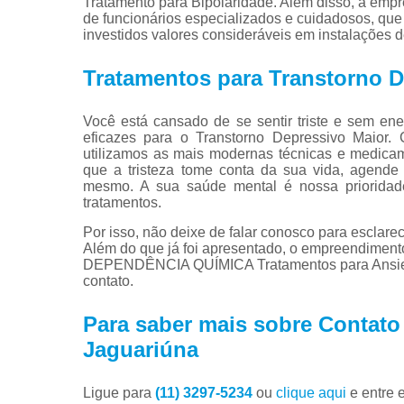
Tratamento para Bipolaridade. Além disso, a emp
de funcionários especializados e cuidadosos, qu
investidos valores consideráveis em instalações 
Tratamentos para Transtorno D
Você está cansado de se sentir triste e sem ene
eficazes para o Transtorno Depressivo Maior. 
utilizamos as mais modernas técnicas e medica
que a tristeza tome conta da sua vida, agende
mesmo. A sua saúde mental é nossa prioridad
tratamentos.
Por isso, não deixe de falar conosco para esclar
Além do que já foi apresentado, o empreendim
DEPENDÊNCIA QUÍMICA Tratamentos para Ansieda
contato.
Para saber mais sobre Contato
Jaguariúna
Ligue para
(11) 3297-5234
ou
clique aqui
e entre 