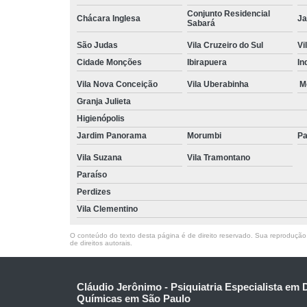
Conjunto Residencial
Chácara Inglesa
Ja
Sabará
São Judas
Vila Cruzeiro do Sul
Vi
Cidade Monções
Ibirapuera
In
Vila Nova Conceição
Vila Uberabinha
M
Granja Julieta
Higienópolis
Jardim Panorama
Morumbi
Pa
Vila Suzana
Vila Tramontano
Paraíso
Perdizes
Vila Clementino
O conteúdo do texto desta página é de direito reservado. Sua reprodução, 
de direitos autorais
.
Cláudio Jerônimo - Psiquiatria Especialista em
Químicas em São Paulo