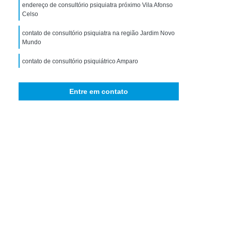
storno de Ansiedade Generalizada
endereço de consultório psiquiatra próximo Vila Afonso
Celso
icológico para Ansiedade
contato de consultório psiquiatra na região Jardim Novo
omorbidade em Dependência
Mundo
idade em Dependência de Drogas
contato de consultório psiquiátrico Amparo
bidade em Dependência de álcool
consultório psiquiátrico Santa Cecília
 Comorbidade Psiquiátrica
Entre em contato
ra Comorbidade Drogadicta
Comorbidade em Dependência
bidade em Dependência de Drogas
rbidade em Dependência de álcool
ade em Dependência Drogas Sintéticas
e em Dependência Interior de São Paulo
bidade em Dependência São Paulo