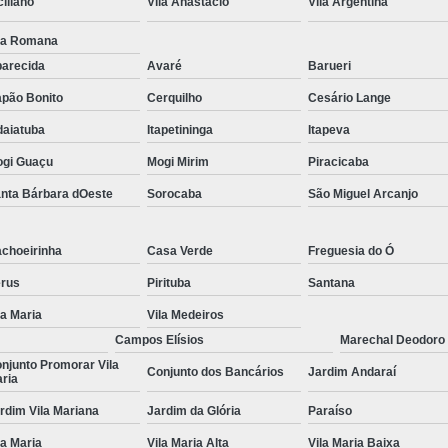
ciliano
Vila Anastácio
Vila Argentina
Tratamentos para Fobia
la Romana
Tratamento contra In
arecida
Avaré
Barueri
Tratamento para Insônia Crôni
pão Bonito
Cerquilho
Cesário Lange
daiatuba
Itapetininga
Itapeva
Tratamento para Insônia em 
gi Guaçu
Mogi Mirim
Piracicaba
Tratamento para Insônia Idoso
nta Bárbara dOeste
Sorocaba
São Miguel Arcanjo
Tratamento para Insônia São 
Tratamento Alt
choeirinha
Casa Verde
Freguesia do Ó
Tratamento Alternativo para Trans
rus
Pirituba
Santana
Tratamento de Bipolaridad
la Maria
Vila Medeiros
Tratamento para Bipolaridad
Campos Elísios
Marechal Deodoro
njunto Promorar Vila
Tratamento para Pessoa Bipol
Conjunto dos Bancários
Jardim Andaraí
ria
Tratamento para Transt
rdim Vila Mariana
Jardim da Glória
Paraíso
Tratamento para 
la Maria
Vila Maria Alta
Vila Maria Baixa