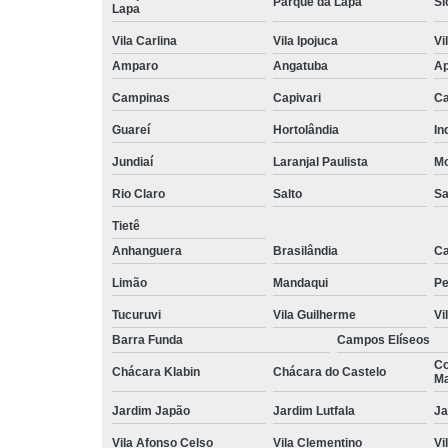
Parque da Lapa
Si
Lapa
Vila Carlina
Vila Ipojuca
Vi
Amparo
Angatuba
Ap
Campinas
Capivari
Ca
Guareí
Hortolândia
In
Jundiaí
Laranjal Paulista
Mo
Rio Claro
Salto
Sa
Tietê
Anhanguera
Brasilândia
Ca
Limão
Mandaqui
Pe
Tucuruvi
Vila Guilherme
Vi
Barra Funda
Campos Elíseos
Co
Chácara Klabin
Chácara do Castelo
Ma
Jardim Japão
Jardim Lutfala
Ja
Vila Afonso Celso
Vila Clementino
Vi