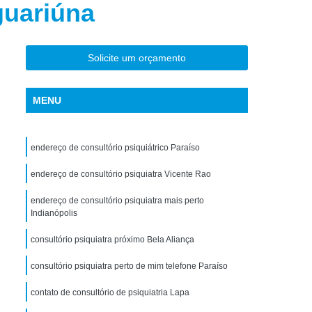
guariúna
torno de Uso de Drogas Sintéticas
ranstorno de Uso de Ketamina
Transtorno de Uso de álcool
Solicite um orçamento
Transtorno de Uso de Maconha
MENU
nstorno de Uso de Metanfetamina
anstorno de Uso de Substância
endereço de consultório psiquiátrico Paraíso
Transtorno de Uso de êxtase
siedade
endereço de consultório psiquiatra Vicente Rao
Tratamento Crise de Ansiedade
dade
Tratamento de Ansiedade
endereço de consultório psiquiatra mais perto
Indianópolis
Tratamento para Ansiedade e Depressão
consultório psiquiatra próximo Bela Aliança
siedade Interior de São Paulo
consultório psiquiatra perto de mim telefone Paraíso
Paulo
Tratamento para Crise de Ansiedade
a Transtorno de Ansiedade
contato de consultório de psiquiatria Lapa