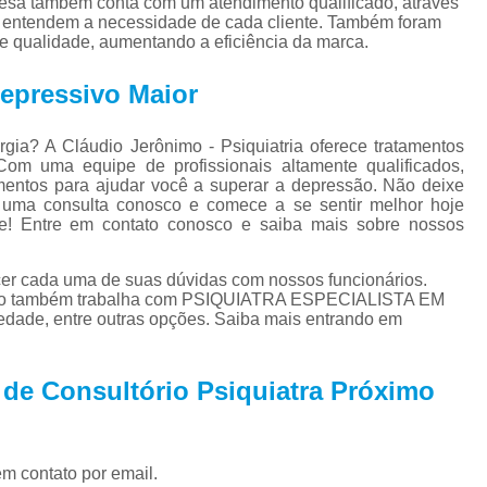
resa também conta com um atendimento qualificado, através
Tratamento para Tran
e entendem a necessidade de cada cliente. Também foram
de qualidade, aumentando a eficiência da marca.
Tratamento Ps
Tratamento de C
epressivo Maior
Tratamento de Comorb
rgia? A Cláudio Jerônimo - Psiquiatria oferece tratamentos
Tratamento de Comor
Com uma equipe de profissionais altamente qualificados,
mentos para ajudar você a superar a depressão. Não deixe
Tratamento de
 uma consulta conosco e comece a se sentir melhor hoje
e! Entre em contato conosco e saiba mais sobre nossos
Tratamento pa
Tratamento para 
ecer cada uma de suas dúvidas com nossos funcionários.
ento também trabalha com PSIQUIATRA ESPECIALISTA EM
Tratamento para Comor
de, entre outras opções. Saiba mais entrando em
Tratamento para Como
Tratamento para Comorbid
 de Consultório Psiquiatra Próximo
Tratamento para Comorbidad
Tratamento para Comor
em contato por email.