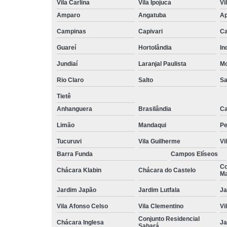
Vila Carlina
Vila Ipojuca
Vi
Amparo
Angatuba
Ap
Campinas
Capivari
Ca
Guareí
Hortolândia
In
Jundiaí
Laranjal Paulista
Mo
Rio Claro
Salto
Sa
Tietê
Anhanguera
Brasilândia
Ca
Limão
Mandaqui
Pe
Tucuruvi
Vila Guilherme
Vi
Barra Funda
Campos Elíseos
Co
Chácara Klabin
Chácara do Castelo
Ma
Jardim Japão
Jardim Lutfala
Ja
Vila Afonso Celso
Vila Clementino
Vi
Conjunto Residencial
Chácara Inglesa
Ja
Sabará