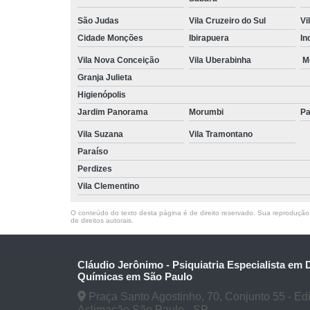
São Judas
Vila Cruzeiro do Sul
Vi
Cidade Monções
Ibirapuera
In
Vila Nova Conceição
Vila Uberabinha
M
Granja Julieta
Higienópolis
Jardim Panorama
Morumbi
Pa
Vila Suzana
Vila Tramontano
Paraíso
Perdizes
Vila Clementino
O conteúdo do texto desta página é de direito reservado. Sua reprodução, 
de direitos autorais
.
Cláudio Jerônimo - Psiquiatria Especialista em
Químicas em São Paulo
Praça Santo Agostinho, 70, Conjunto 55 - Edifí
Aclimação São Paulo - SP