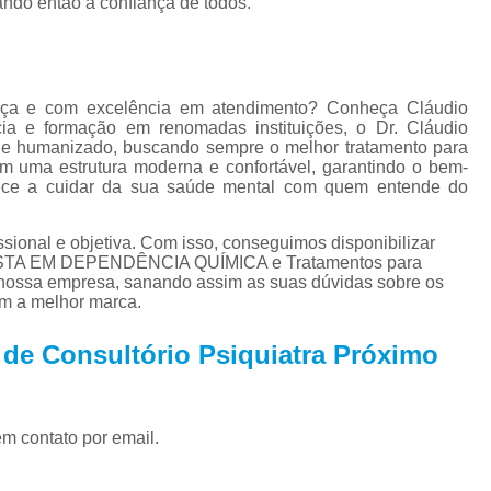
ndo então a confiança de todos.
Tratamento para Tran
Tratamento Ps
Tratamento de C
ança e com excelência em atendimento? Conheça Cláudio
Tratamento de Comorb
ia e formação em renomadas instituições, o Dr. Cláudio
 e humanizado, buscando sempre o melhor tratamento para
Tratamento de Comor
om uma estrutura moderna e confortável, garantindo o bem-
mece a cuidar da sua saúde mental com quem entende do
Tratamento de
Tratamento pa
ional e objetiva. Com isso, conseguimos disponibilizar
ISTA EM DEPENDÊNCIA QUÍMICA e Tratamentos para
Tratamento para 
nossa empresa, sanando assim as suas dúvidas sobre os
om a melhor marca.
Tratamento para Comor
Tratamento para Como
 de Consultório Psiquiatra Próximo
Tratamento para Comorbid
Tratamento para Comorbidad
em contato por email.
Tratamento para Comor