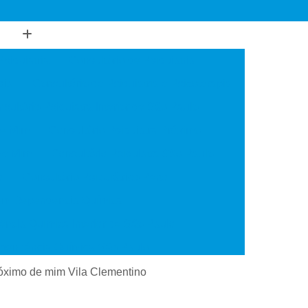
Psiquiatria
Consultório de Psiquiatria
gia
Consultório de Psiquiatria e Psicoterapia
sultório Psiquiatra Interior de São Paulo
de Mim
Consultório Psiquiatra Próximo
 de Mim
Consultório Psiquiatra São Paulo
o
Consultório Psiquiátrico Perto
 em Dependência Química
ncia Química Interior de São Paulo
ependência Química São Paulo
Transtorno de Uso de Cocaína
próximo de mim Vila Clementino
 Transtorno de Uso de Crack