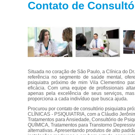
Contato de Consultó
Tratamento
para fobias
Tratamento
para insôni
Tratamento
para
transtorno
bipolar
Tratamento
para
Situada no coração de São Paulo, a Clínica do D
transtorno d
referência no segmento de saúde mental, ofere
estresse
psiquiatra próximo de mim Vila Clementino par
eficácia. Com uma equipe de profissionais alta
Tratamento
apenas pela excelência de seus serviços, m
para
proporciona a cada indivíduo que busca ajuda.
transtorno d
pânico
Procurou por contato de consultório psiquiatra p
CLÍNICAS - PSIQUIATRIA, com a Cláudio Jerônimo 
Tratamentos para Ansiedade, Consultório de 
QUÍMICA, Tratamentos para Transtorno Depressivo 
alternativas. Apresentando produtos de alto padrã