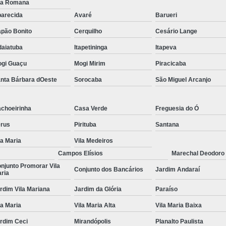
la Romana
Tratamentos para Fobia
arecida
Avaré
Barueri
pão Bonito
Cerquilho
Cesário Lange
Tratamento contra In
daiatuba
Itapetininga
Itapeva
Tratamento para Insônia Crôni
gi Guaçu
Mogi Mirim
Piracicaba
Tratamento para Insônia em 
nta Bárbara dOeste
Sorocaba
São Miguel Arcanjo
Tratamento para Insônia Idoso
Tratamento para Insônia São 
choeirinha
Casa Verde
Freguesia do Ó
Tratamento Alt
rus
Pirituba
Santana
Tratamento Alternativo para Trans
la Maria
Vila Medeiros
Tratamento de Bipolaridad
Campos Elísios
Marechal Deodoro
njunto Promorar Vila
Tratamento para Bipolaridad
Conjunto dos Bancários
Jardim Andaraí
ria
Tratamento para Pessoa Bipol
rdim Vila Mariana
Jardim da Glória
Paraíso
Tratamento para Transt
la Maria
Vila Maria Alta
Vila Maria Baixa
Tratamento para 
rdim Ceci
Mirandópolis
Planalto Paulista