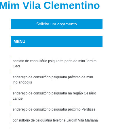
 Mim Vila Clementino
torno de Uso de Drogas Sintéticas
ranstorno de Uso de Ketamina
Transtorno de Uso de álcool
Solicite um orçamento
Transtorno de Uso de Maconha
MENU
nstorno de Uso de Metanfetamina
anstorno de Uso de Substância
contato de consultório psiquiatra perto de mim Jardim
Transtorno de Uso de êxtase
Ceci
siedade
Tratamento Crise de Ansiedade
endereço de consultório psiquiatra próximo de mim
dade
Tratamento de Ansiedade
Indianópolis
Tratamento para Ansiedade e Depressão
endereço de consultório psiquiatra na região Cesário
Lange
siedade Interior de São Paulo
endereço de consultório psiquiatra próximo Perdizes
Paulo
Tratamento para Crise de Ansiedade
consultório de psiquiatria telefone Jardim Vila Mariana
a Transtorno de Ansiedade