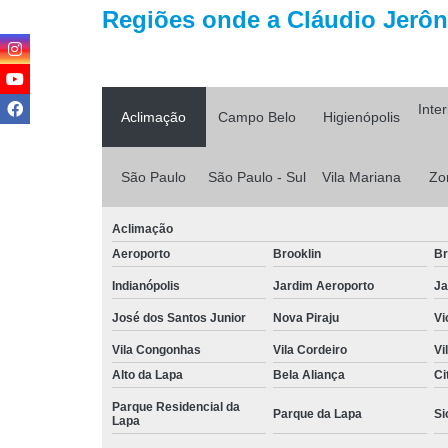
Regiões onde a Cláudio Jerôni
Inte
Aclimação
Campo Belo
Higienópolis
São Paulo
São Paulo - Sul
Vila Mariana
Zo
Aclimação
Aeroporto
Brooklin
Br
Indianópolis
Jardim Aeroporto
Ja
José dos Santos Junior
Nova Piraju
Vi
Vila Congonhas
Vila Cordeiro
Vi
Alto da Lapa
Bela Aliança
Ci
Parque Residencial da
Parque da Lapa
Si
Lapa