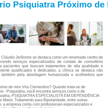
rio Psiquiatra Próximo de
Especialista em Trans
s
Especialista em T
s
Especialista em 
a
Especialista em 
s
Especialista em Tra
Especialista em Tr
s
Especialista em 
r. Cláudio Jerônimo se destaca como um renomado centro de
Tratamento Alternativo para An
e
cendo serviços especializados de contato de consultório
a pacientes que buscam tratamentos de alta qualidade e
Tratamento da Ansie
mente qualificados e dedicados, a clínica se destaca não
s
as também pela abordagem humanizada e acolhedora que
Tratamento para Ansiedade
o
Tratamento para An
róximo de mim Vila Clementino? Quando trata-se de
- Psiquiatria, você encontra serviços como o de
Tratamento para Ansiedade São 
Psiquiatria, PSIQUIATRA ESPECIALISTA EM DEPENDÊNCIA
Maior, Tratamento para Bipolaridade, entre outras
Tratamento par
o, a empresa conta com profissionais especializados e