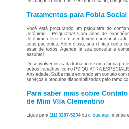
instalações modernas e em bom estado, conquista
Tratamentos para Fobia Social
Você está procurando um psiquiatra de confi
Jerônimo - Psiquiatria! Com anos de experiênc
Jerônimo oferece um atendimento personalizado
seus pacientes. Além disso, sua clínica conta c
estar de todos. Agende já sua consulta e co
assunto!
Desenvolvemos cada trabalho de uma forma profiss
outros trabalhos, como PSIQUIATRA ESPECIAL
Ansiedade. Saiba mais entrando em contato com 
serviços e produtos disponibilizados pelo ramo c
Para saber mais sobre Contato
de Mim Vila Clementino
Ligue para
(11) 3297-5234
ou
clique aqui
e entre 