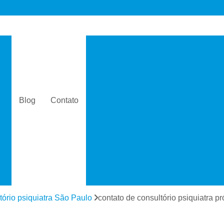
s
Consultório de Psicologia e 
Consultório de Psiquiatria e Psicolo
a
Consultório Psiquiatra
Con
as
Consultório Psiquiatra Perto 
Blog
Contato
Consultório Psiquiatra Próximo
s
Consultório Psiquiátric
Especialista
s
Especialista em Dependê
e
Especialista em D
a
Especialista em 
tório psiquiatra São Paulo
contato de consultório psiquiatra 
s
Especialista em