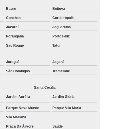
 Social
Tratamentos para Medo
Bauru
Boituva
Conchas
Cordeirópolis
sônia
Tratamento para Insônia
Jacareí
Jaguariúna
ca
Tratamento para Insônia e Ansiedade
Porangaba
Porto Feliz
Idosos
Tratamento para Insônia Grave
São Roque
Tatuí
Tratamento para Insônia Interior de São Paulo
Paulo
Tratamento para Insônia Terminal
Jaraguá
Jaçanã
ernativo para Bipolaridade
São Domingos
Tremembé
torno Bipolar
Tratamento da Bipolaridade
e
Tratamento de Transtorno Bipolar
Santa Cecília
e
Tratamento para Depressão Bipolar
Jardim Aurélia
Jardim Glória
ar
Tratamento para Transtorno Bipolar
Parque Novo Mundo
Parque Vila Maria
orno Bipolar Interior de São Paulo
Vila Mariana
Transtorno Bipolar São Paulo
Praça Da Árvore
Saúde