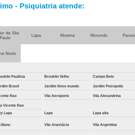
Tratamento par
mo - Psiquiatria atende:
Tratamento Alternativo para
Tratamento de Depres
Tratamento pa
rior de São
Lapa
Moema
Morumbi
Paraí
Paulo
Tratamento para De
Tratamento para Depressão Pós P
na Norte
Tratamento Ps
Tratamentos para
ooklin Paulista
Brooklin Velho
Campo Belo
Tratamentos para Transtorno Dep
rdim Brasil
Jardim Novo mundo
Jardim Petropolis
Tratamento de Fobia
cente Rao
Vila Aeroporto
Vila Alexandrina
Tratamento para Claus
la Vicente Rao
Tratamento pa
ty Lapa
Lapa
Lapa alta
Tratamento para Fobia Interior de 
ciliano
Vila Anastácio
Vila Argentina
Tratamento para Fobi