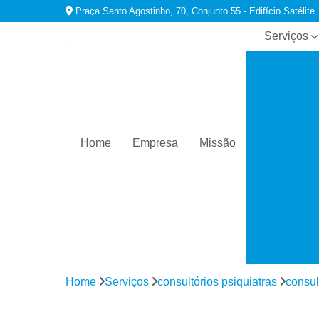
Praça Santo Agostinho, 70, Conjunto 55 - Edifício Satélite
Serviços
Consultório
psiquiatras
Especialist
em
dependênci
químicas
Home
Empresa
Missão
Tratamento
para
ansiedade
Tratamento
para
comorbidad
em
dependênci
Home
Serviços
consultórios psiquiatras
consul
Tratamento
para
depressão