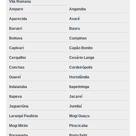
Vila Romana
Amparo
Angatuba
Aparecida
Avaré
Barueri
Bauru
Boituva
Campinas
Capivari
Capão Bonito
Cerquilho
Cesário Lange
Conchas
Cordeirópolis
Guareí
Hortolândia
Indaiatuba
Itapetininga
Itapeva
Jacareí
Jaguariúna
Jundiaí
Laranjal Paulista
Mogi Guaçu
Mogi Mirim
Piracicaba
Porangaba
Porto Feliz