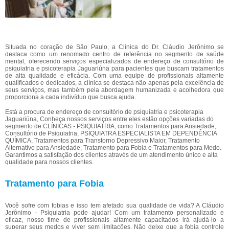
Situada no coração de São Paulo, a Clínica do Dr. Cláudio Jerônimo se
destaca como um renomado centro de referência no segmento de saúde
mental, oferecendo serviços especializados de endereço de consultório de
psiquiatria e psicoterapia Jaguariúna para pacientes que buscam tratamentos
de alta qualidade e eficácia. Com uma equipe de profissionais altamente
qualificados e dedicados, a clínica se destaca não apenas pela excelência de
seus serviços, mas também pela abordagem humanizada e acolhedora que
proporciona a cada indivíduo que busca ajuda.
Está a procura de endereço de consultório de psiquiatria e psicoterapia
Jaguariúna, Conheça nossos serviços entre eles estão opções variadas do
segmento de CLÍNICAS - PSIQUIATRIA, como Tratamentos para Ansiedade,
Consultório de Psiquiatria, PSIQUIATRA ESPECIALISTA EM DEPENDÊNCIA
QUÍMICA, Tratamentos para Transtorno Depressivo Maior, Tratamento
Alternativo para Ansiedade, Tratamento para Fobia e Tratamentos para Medo.
Garantimos a satisfação dos clientes através de um atendimento único e alta
qualidade para nossos clientes.
Tratamento para Fobia
Você sofre com fobias e isso tem afetado sua qualidade de vida? A Cláudio
Jerônimo - Psiquiatria pode ajudar! Com um tratamento personalizado e
eficaz, nosso time de profissionais altamente capacitados irá ajudá-lo a
superar seus medos e viver sem limitações. Não deixe que a fobia controle