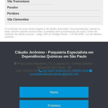
Vila Tramontano
Paraíso
Perdizes
Vila Clementino
O conteúdo do texto desta página é de direito reservado. Sua reprodução, parcial ou
total, mesmo citando nossos links, é proibida sem a autorização do autor. Crime de
violação de direito autoral – artigo 184 do Código Penal –
Lei 9610/98 - Lei de direitos
autorais
.
Cláudio Jerônimo - Psiquiatria Especialista em
Dependências Químicas em São Paulo
Praça Santo Agostinho, 70, Conjunto 55 - Edifício Satélite -
Aclimação São Paulo - SP
CEP: 01533-070
(11) 3297-5234
(11) 99550-5224
consultoriodoutorcaludio@gmail.com
Home
Empresa