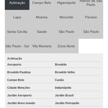
Interior de São
Aclimação
Campo Belo
Higienópolis
Paulo
Lapa
Moema
Morumbi
Paraíso
Santa Cecília
Saúde
São Paulo
São Paulo
São Paulo - Sul
Vila Mariana
Zona Norte
Aclimação
Aeroporto
Brooklin
Brooklin Paulista
Brooklin Velho
Campo Belo
Canão
Cidade Monções
Indianópolis
Jardim Aeroporto
Jardim Brasil
Jardim Novo mundo
Jardim Petropolis