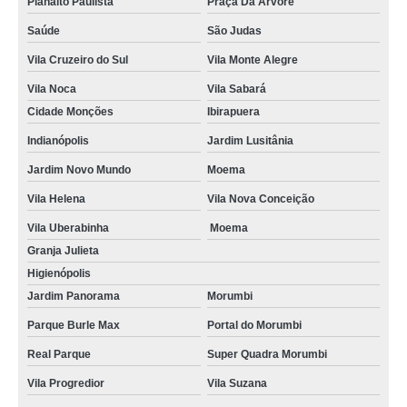
Planalto Paulista
Praça Da Árvore
Saúde
São Judas
Vila Cruzeiro do Sul
Vila Monte Alegre
Vila Noca
Vila Sabará
Cidade Monções
Ibirapuera
Indianópolis
Jardim Lusitânia
Jardim Novo Mundo
Moema
Vila Helena
Vila Nova Conceição
Vila Uberabinha
Moema
Granja Julieta
Higienópolis
Jardim Panorama
Morumbi
Parque Burle Max
Portal do Morumbi
Real Parque
Super Quadra Morumbi
Vila Progredior
Vila Suzana