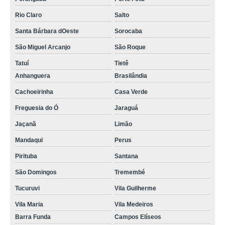
Rio Claro
Salto
Santa Bárbara dOeste
Sorocaba
São Miguel Arcanjo
São Roque
Tatuí
Tietê
Anhanguera
Brasilândia
Cachoeirinha
Casa Verde
Freguesia do Ó
Jaraguá
Jaçanã
Limão
Mandaqui
Perus
Pirituba
Santana
São Domingos
Tremembé
Tucuruvi
Vila Guilherme
Vila Maria
Vila Medeiros
Barra Funda
Campos Elíseos