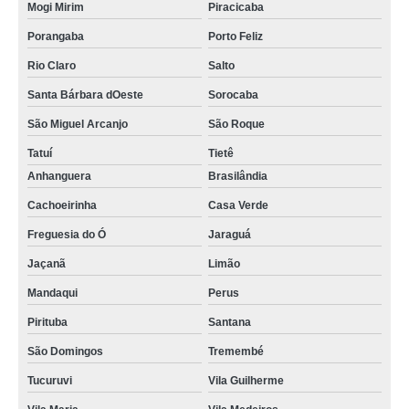
Mogi Mirim
Piracicaba
Porangaba
Porto Feliz
Rio Claro
Salto
Santa Bárbara dOeste
Sorocaba
São Miguel Arcanjo
São Roque
Tatuí
Tietê
Anhanguera
Brasilândia
Cachoeirinha
Casa Verde
Freguesia do Ó
Jaraguá
Jaçanã
Limão
Mandaqui
Perus
Pirituba
Santana
São Domingos
Tremembé
Tucuruvi
Vila Guilherme