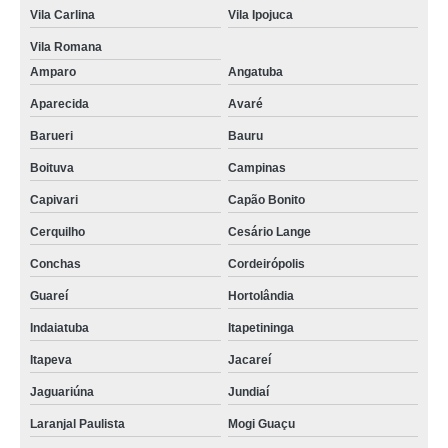
Vila Carlina
Vila Ipojuca
Vila Romana
Amparo
Angatuba
Aparecida
Avaré
Barueri
Bauru
Boituva
Campinas
Capivari
Capão Bonito
Cerquilho
Cesário Lange
Conchas
Cordeirópolis
Guareí
Hortolândia
Indaiatuba
Itapetininga
Itapeva
Jacareí
Jaguariúna
Jundiaí
Laranjal Paulista
Mogi Guaçu