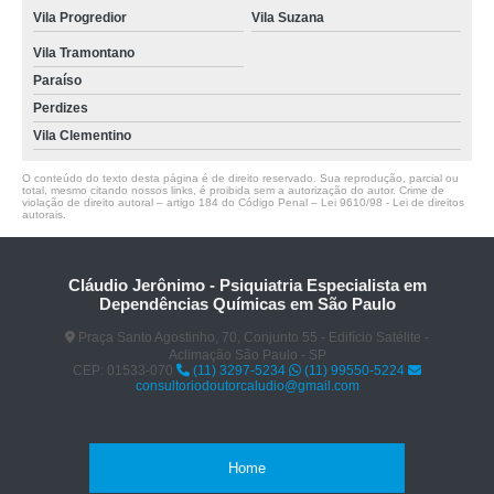
Vila Progredior
Vila Suzana
Vila Tramontano
Paraíso
Perdizes
Vila Clementino
O conteúdo do texto desta página é de direito reservado. Sua reprodução, parcial ou
total, mesmo citando nossos links, é proibida sem a autorização do autor. Crime de
violação de direito autoral – artigo 184 do Código Penal –
Lei 9610/98 - Lei de direitos
autorais
.
Cláudio Jerônimo - Psiquiatria Especialista em
Dependências Químicas em São Paulo
Praça Santo Agostinho, 70, Conjunto 55 - Edifício Satélite -
Aclimação São Paulo - SP
CEP: 01533-070
(11) 3297-5234
(11) 99550-5224
consultoriodoutorcaludio@gmail.com
Home