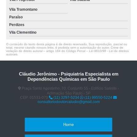
Vila Tramontano
Paraíso
Perdizes
Vila Clementino
O conteúdo do texto desta página é de direito reservado. Sua reprodução, parcial ou
total, mesmo citando nossos links, é proibida sem a autorização do autor. Crime de
violação de direito autoral – artigo 184 do Código Penal –
Lei 9610/98 - Lei de direitos
autorais
.
Cláudio Jerônimo - Psiquiatria Especialista em
Dependências Químicas em São Paulo
Praça Santo Agostinho, 70, Conjunto 55 - Edifício Satélite -
Aclimação São Paulo - SP
CEP: 01533-070
(11) 3297-5234
(11) 99550-5224
consultoriodoutorcaludio@gmail.com
Home