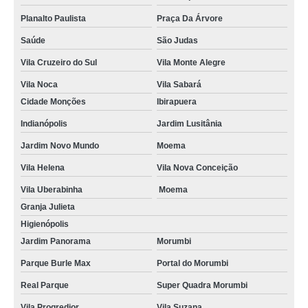
Planalto Paulista
Praça Da Árvore
Saúde
São Judas
Vila Cruzeiro do Sul
Vila Monte Alegre
Vila Noca
Vila Sabará
Cidade Monções
Ibirapuera
Indianópolis
Jardim Lusitânia
Jardim Novo Mundo
Moema
Vila Helena
Vila Nova Conceição
Vila Uberabinha
Moema
Granja Julieta
Higienópolis
Jardim Panorama
Morumbi
Parque Burle Max
Portal do Morumbi
Real Parque
Super Quadra Morumbi
Vila Progredior
Vila Suzana