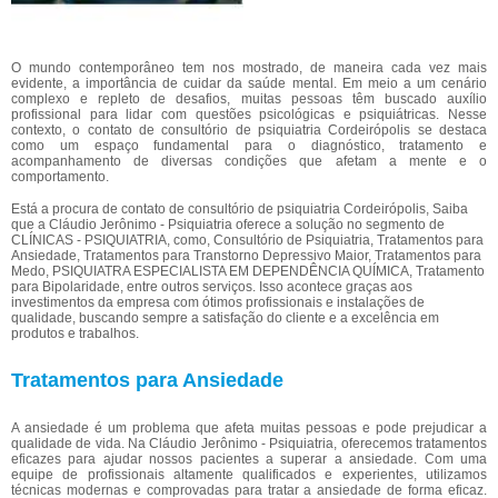
O mundo contemporâneo tem nos mostrado, de maneira cada vez mais
evidente, a importância de cuidar da saúde mental. Em meio a um cenário
complexo e repleto de desafios, muitas pessoas têm buscado auxílio
profissional para lidar com questões psicológicas e psiquiátricas. Nesse
contexto, o contato de consultório de psiquiatria Cordeirópolis se destaca
como um espaço fundamental para o diagnóstico, tratamento e
acompanhamento de diversas condições que afetam a mente e o
comportamento.
Está a procura de contato de consultório de psiquiatria Cordeirópolis, Saiba
que a Cláudio Jerônimo - Psiquiatria oferece a solução no segmento de
CLÍNICAS - PSIQUIATRIA, como, Consultório de Psiquiatria, Tratamentos para
Ansiedade, Tratamentos para Transtorno Depressivo Maior, Tratamentos para
Medo, PSIQUIATRA ESPECIALISTA EM DEPENDÊNCIA QUÍMICA, Tratamento
para Bipolaridade, entre outros serviços. Isso acontece graças aos
investimentos da empresa com ótimos profissionais e instalações de
qualidade, buscando sempre a satisfação do cliente e a excelência em
produtos e trabalhos.
Tratamentos para Ansiedade
A ansiedade é um problema que afeta muitas pessoas e pode prejudicar a
qualidade de vida. Na Cláudio Jerônimo - Psiquiatria, oferecemos tratamentos
eficazes para ajudar nossos pacientes a superar a ansiedade. Com uma
equipe de profissionais altamente qualificados e experientes, utilizamos
técnicas modernas e comprovadas para tratar a ansiedade de forma eficaz.