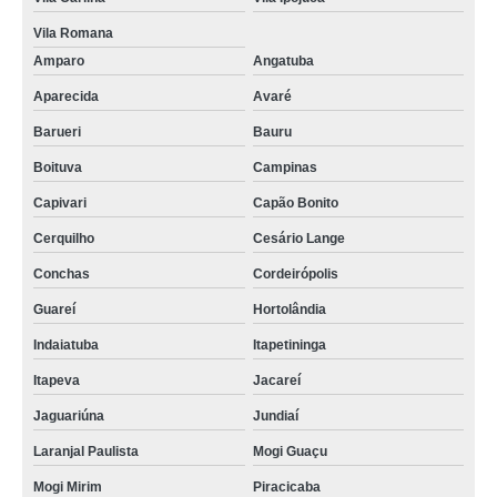
Vila Romana
Amparo
Angatuba
Aparecida
Avaré
Barueri
Bauru
Boituva
Campinas
Capivari
Capão Bonito
Cerquilho
Cesário Lange
Conchas
Cordeirópolis
Guareí
Hortolândia
Indaiatuba
Itapetininga
Itapeva
Jacareí
Jaguariúna
Jundiaí
Laranjal Paulista
Mogi Guaçu
Mogi Mirim
Piracicaba