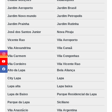
Cidade Monções
Indianópolis
Jardim Aeroporto
Jardim Brasil
Jardim Novo mundo
Jardim Petropolis
Jardim Prainha
Jardim Rutinha
José dos Santos Junior
Nova Piraju
Vicente Rao
Vila Aeroporto
Vila Alexandrina
Vila Canaã
Vila Carmem
Vila Congonhas
Vila Cordeiro
Vila Vicente Rao
Alto da Lapa
Bela Aliança
City Lapa
Lapa
Lapa alta
Lapa baixa
Lapa de Baixo
Parque Residencial da Lapa
Parque da Lapa
Siciliano
Vila Anastácio
Vila Argentina