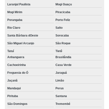
Laranjal Paulista
Mogi Guaçu
Mogi Mirim
Piracicaba
Porangaba
Porto Feliz
Rio Claro
Salto
Santa Bárbara dOeste
Sorocaba
São Miguel Arcanjo
São Roque
Tatuí
Tietê
Anhanguera
Brasilândia
Cachoeirinha
Casa Verde
Freguesia do Ó
Jaraguá
Jaçanã
Limão
Mandaqui
Perus
Pirituba
Santana
São Domingos
Tremembé