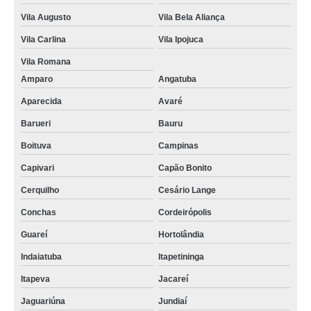
Vila Augusto
Vila Bela Aliança
Vila Carlina
Vila Ipojuca
Vila Romana
Amparo
Angatuba
Aparecida
Avaré
Barueri
Bauru
Boituva
Campinas
Capivari
Capão Bonito
Cerquilho
Cesário Lange
Conchas
Cordeirópolis
Guareí
Hortolândia
Indaiatuba
Itapetininga
Itapeva
Jacareí
Jaguariúna
Jundiaí