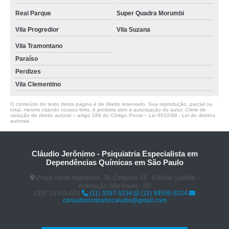
Real Parque
Super Quadra Morumbi
Vila Progredior
Vila Suzana
Vila Tramontano
Paraíso
Perdizes
Vila Clementino
O conteúdo do texto desta página é de direito reservado. Sua reprodução, parcial ou
total, mesmo citando nossos links, é proibida sem a autorização do autor. Crime de
violação de direito autoral – artigo 184 do Código Penal –
Lei 9610/98 - Lei de direitos
autorais
.
Cláudio Jerônimo - Psiquiatria Especialista em
Dependências Químicas em São Paulo
Praça Santo Agostinho, 70, Conjunto 55 - Edifício Satélite -
Aclimação São Paulo - SP
CEP: 01533-070
(11) 3297-5234
(11) 99550-5224
consultoriodoutorcaludio@gmail.com