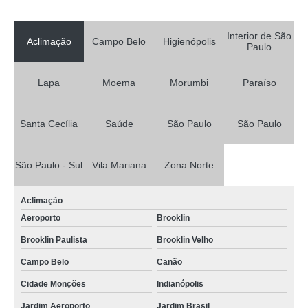
Interior de São
Aclimação
Campo Belo
Higienópolis
Paulo
Lapa
Moema
Morumbi
Paraíso
Santa Cecília
Saúde
São Paulo
São Paulo
São Paulo - Sul
Vila Mariana
Zona Norte
Aclimação
Aeroporto
Brooklin
Brooklin Paulista
Brooklin Velho
Campo Belo
Canão
Cidade Monções
Indianópolis
Jardim Aeroporto
Jardim Brasil