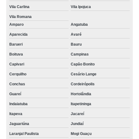
Vila Carlina
Vila Ipojuca
Vila Romana
Amparo
Angatuba
Aparecida
Avaré
Barueri
Bauru
Boituva
Campinas
Capivari
Capão Bonito
Cerquilho
Cesário Lange
Conchas
Cordeirópolis
Guareí
Hortolândia
Indaiatuba
Itapetininga
Itapeva
Jacareí
Jaguariúna
Jundiaí
Laranjal Paulista
Mogi Guaçu