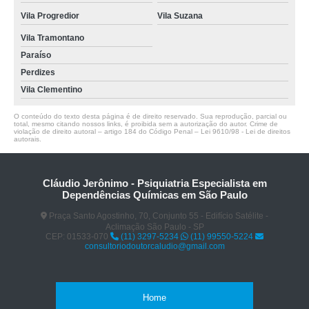
Vila Progredior
Vila Suzana
Vila Tramontano
Paraíso
Perdizes
Vila Clementino
O conteúdo do texto desta página é de direito reservado. Sua reprodução, parcial ou
total, mesmo citando nossos links, é proibida sem a autorização do autor. Crime de
violação de direito autoral – artigo 184 do Código Penal –
Lei 9610/98 - Lei de direitos
autorais
.
Cláudio Jerônimo - Psiquiatria Especialista em
Dependências Químicas em São Paulo
Praça Santo Agostinho, 70, Conjunto 55 - Edifício Satélite -
Aclimação São Paulo - SP
CEP: 01533-070
(11) 3297-5234
(11) 99550-5224
consultoriodoutorcaludio@gmail.com
Home