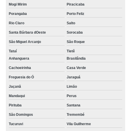
Mogi Mirim
Piracicaba
Porangaba
Porto Feliz
Rio Claro
Salto
Santa Bárbara dOeste
Sorocaba
São Miguel Arcanjo
São Roque
Tatuí
Tietê
Anhanguera
Brasilândia
Cachoeirinha
Casa Verde
Freguesia do Ó
Jaraguá
Jaçanã
Limão
Mandaqui
Perus
Pirituba
Santana
São Domingos
Tremembé
Tucuruvi
Vila Guilherme