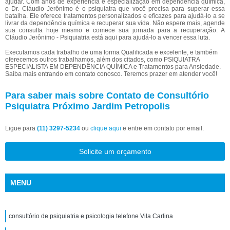
ajudar. Com anos de experiência e especialização em dependência química,
o Dr. Cláudio Jerônimo é o psiquiatra que você precisa para superar essa
batalha. Ele oferece tratamentos personalizados e eficazes para ajudá-lo a se
livrar da dependência química e recuperar sua vida. Não espere mais, agende
sua consulta hoje mesmo e comece sua jornada para a recuperação. A
Cláudio Jerônimo - Psiquiatria está aqui para ajudá-lo a vencer essa luta.
Executamos cada trabalho de uma forma Qualificada e excelente, e também
oferecemos outros trabalhamos, além dos citados, como PSIQUIATRA
ESPECIALISTA EM DEPENDÊNCIA QUÍMICA e Tratamentos para Ansiedade.
Saiba mais entrando em contato conosco. Teremos prazer em atender você!
Para saber mais sobre Contato de Consultório
Psiquiatra Próximo Jardim Petropolis
Ligue para
(11) 3297-5234
ou
clique aqui
e entre em contato por email.
Solicite um orçamento
MENU
consultório de psiquiatria e psicologia telefone Vila Carlina