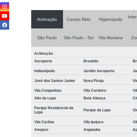
Inte
Aclimação
Campo Belo
Higienópolis
São Paulo
São Paulo - Sul
Vila Mariana
Zo
Aclimação
Aeroporto
Brooklin
Br
Indianópolis
Jardim Aeroporto
Ja
José dos Santos Junior
Nova Piraju
Vi
Vila Congonhas
Vila Cordeiro
Vi
Alto da Lapa
Bela Aliança
Ci
Parque Residencial da
Parque da Lapa
Si
Lapa
Vila Carlina
Vila Ipojuca
Vi
Amparo
Angatuba
Ap