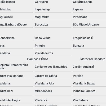
pão Bonito
Cerquilho
Cesário Lange
Tratamentos para Fobia
daiatuba
Itapetininga
Itapeva
Tratamento contra In
gi Guaçu
Mogi Mirim
Piracicaba
Tratamento para Insônia Crôni
nta Bárbara dOeste
Sorocaba
São Miguel Arcanjo
Tratamento para Insônia em 
choeirinha
Casa Verde
Freguesia do Ó
Tratamento para Insônia Idoso
rus
Pirituba
Santana
Tratamento para Insônia São 
la Maria
Vila Medeiros
Tratamento Alt
Campos Elísios
Marechal Deodoro
Tratamento Alternativo para Trans
njunto Promorar Vila
Conjunto dos Bancários
Jardim Andaraí
ria
Tratamento de Bipolaridad
rdim Vila Mariana
Jardim da Glória
Paraíso
Tratamento para Bipolaridad
la Maria
Vila Maria Alta
Vila Maria Baixa
Tratamento para Pessoa Bipol
rdim Ceci
Mirandópolis
Planalto Paulista
Tratamento para Transt
la Monte Alegre
Vila Noca
Vila Sabará
Tratamento para 