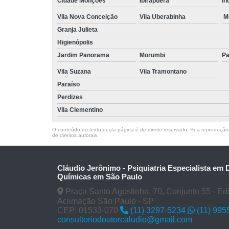
Cidade Monções
Ibirapuera
In
Vila Nova Conceição
Vila Uberabinha
M
Granja Julieta
Higienópolis
Jardim Panorama
Morumbi
Pa
Vila Suzana
Vila Tramontano
Paraíso
Perdizes
Vila Clementino
O conteúdo do texto desta página é de direito reservado. Sua reprodução, 
de direitos autorais
.
Cláudio Jerônimo - Psiquiatria Especialista em
Químicas em São Paulo
Praça Santo Agostinho, 70, Conjunto 55 - Edifí
Aclimação São Paulo - SP
CEP: 01533-070
(11) 3297-5234
(11) 995
consultoriodoutorcaludio@gmail.com