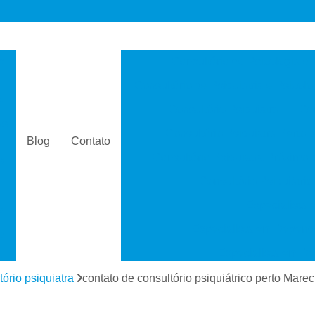
s
Consultório de Psicologia e 
Consultório de Psiquiatria e Psicolo
a
Consultório Psiquiatra
Con
as
Consultório Psiquiatra Perto 
Blog
Contato
Consultório Psiquiatra Próximo
s
Consultório Psiquiátric
Especialista
s
Especialista em Dependê
e
Especialista em D
a
Especialista em 
tório psiquiatra
contato de consultório psiquiátrico perto Mar
s
Especialista em