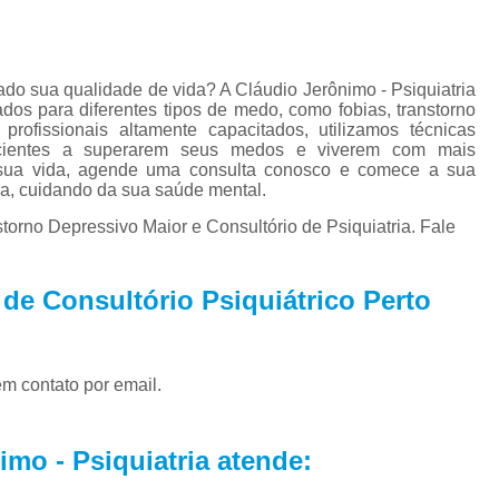
Tratamento para Tran
Tratamento Ps
Tratamento de C
do sua qualidade de vida? A Cláudio Jerônimo - Psiquiatria
dos para diferentes tipos de medo, como fobias, transtorno
Tratamento de Comorb
fissionais altamente capacitados, utilizamos técnicas
acientes a superarem seus medos e viverem com mais
Tratamento de Comor
 sua vida, agende uma consulta conosco e comece a sua
ia, cuidando da sua saúde mental.
Tratamento de
rno Depressivo Maior e Consultório de Psiquiatria. Fale
Tratamento pa
Tratamento para 
de Consultório Psiquiátrico Perto
Tratamento para Comor
Tratamento para Como
em contato por email.
Tratamento para Comorbid
Tratamento para Comorbidad
mo - Psiquiatria atende:
Tratamento para Comor