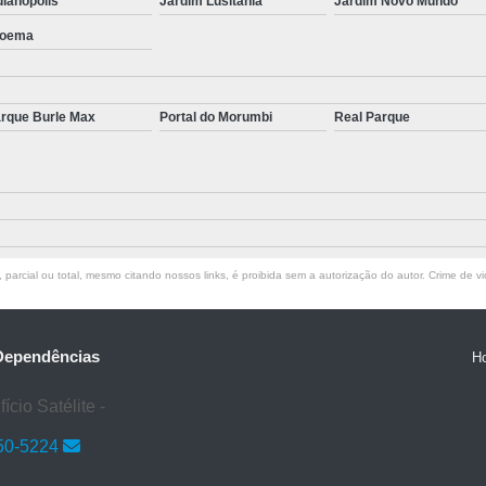
dianópolis
Jardim Lusitânia
Jardim Novo Mundo
Tratamento para Transtorno de Hu
oema
Tratamento do Estresse Pós Traum
Tratamento par
rque Burle Max
Portal do Morumbi
Real Parque
Tratamento pa
Tratamento para Transtor
Tratamento para Trans
Tratamento para Tr
parcial ou total, mesmo citando nossos links, é proibida sem a autorização do autor. Crime de vi
Tratamento para Transtornos d
Tratamento Transto
 Dependências
Tratamento da Síndrome do Pâ
H
Tratamento 
cio Satélite -
Tratamento para A
50-5224
Tratamento 