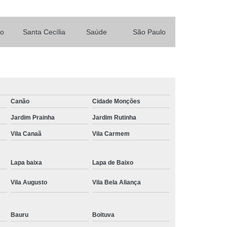
a Comorbidade Psiquiátrica
 Depressão
Tratamento da Depressão
so
Santa Cecília
Saúde
São Paulo
são
Tratamento para Depressão
ra Depressão e Ansiedade
pressão Interior de São Paulo
arto
Tratamento para Depressão São Paulo
Canão
Cidade Monções
icológico para Depressão
Jardim Prainha
Jardim Rutinha
 Transtorno Depressivo Maior
Vila Canaã
Vila Carmem
ressivo Persistente
Tratamento de Fobia
 Social
Tratamento de Fobias
Lapa baixa
Lapa de Baixo
trofobia
Tratamento para Fobia
Vila Augusto
Vila Bela Aliança
ra Fobia de Lugar Fechado
São Paulo
Tratamento para Fobia São Paulo
Bauru
Boituva
as
Tratamento para Tripofobia