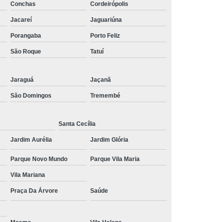
Conchas
Cordeirópolis
 Social
Tratamentos para Medo
Jacareí
Jaguariúna
sônia
Tratamento para Insônia
Porangaba
Porto Feliz
ca
Tratamento para Insônia e Ansiedade
São Roque
Tatuí
Idosos
Tratamento para Insônia Grave
Jaraguá
Jaçanã
Tratamento para Insônia Interior de São Paulo
São Domingos
Tremembé
Paulo
Tratamento para Insônia Terminal
ernativo para Bipolaridade
Santa Cecília
torno Bipolar
Tratamento da Bipolaridade
Jardim Aurélia
Jardim Glória
e
Tratamento de Transtorno Bipolar
Parque Novo Mundo
Parque Vila Maria
e
Tratamento para Depressão Bipolar
Vila Mariana
ar
Tratamento para Transtorno Bipolar
Praça Da Árvore
Saúde
orno Bipolar Interior de São Paulo
Transtorno Bipolar São Paulo