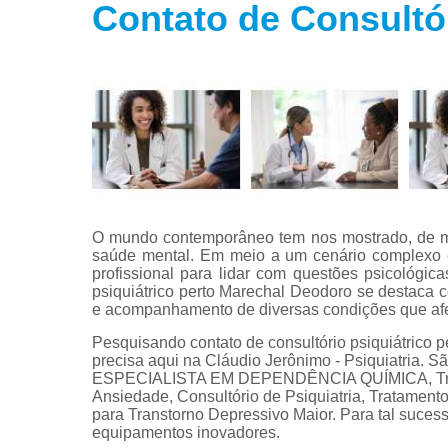
Contato de Consultó
Tratamento
para fobias
Tratamento
para insôni
Tratamento
para
transtorno
bipolar
Tratamento
para
O mundo contemporâneo tem nos mostrado, de ma
transtorno d
saúde mental. Em meio a um cenário complexo e
estresse
profissional para lidar com questões psicológica
psiquiátrico perto Marechal Deodoro se destaca 
Tratamento
e acompanhamento de diversas condições que af
para
transtorno d
Pesquisando contato de consultório psiquiátrico
pânico
precisa aqui na Cláudio Jerônimo - Psiquiatria.
ESPECIALISTA EM DEPENDÊNCIA QUÍMICA, Tratam
Ansiedade, Consultório de Psiquiatria, Tratament
para Transtorno Depressivo Maior. Para tal suces
equipamentos inovadores.