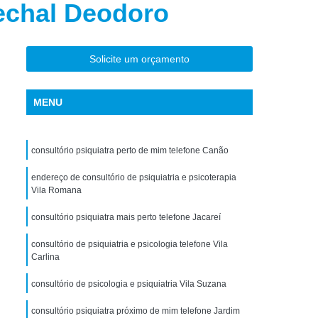
rechal Deodoro
torno de Uso de Drogas Sintéticas
ranstorno de Uso de Ketamina
Transtorno de Uso de álcool
Solicite um orçamento
Transtorno de Uso de Maconha
MENU
nstorno de Uso de Metanfetamina
anstorno de Uso de Substância
consultório psiquiatra perto de mim telefone Canão
Transtorno de Uso de êxtase
siedade
endereço de consultório de psiquiatria e psicoterapia
Tratamento Crise de Ansiedade
Vila Romana
dade
Tratamento de Ansiedade
consultório psiquiatra mais perto telefone Jacareí
Tratamento para Ansiedade e Depressão
consultório de psiquiatria e psicologia telefone Vila
siedade Interior de São Paulo
Carlina
Paulo
Tratamento para Crise de Ansiedade
consultório de psicologia e psiquiatria Vila Suzana
a Transtorno de Ansiedade
consultório psiquiatra próximo de mim telefone Jardim