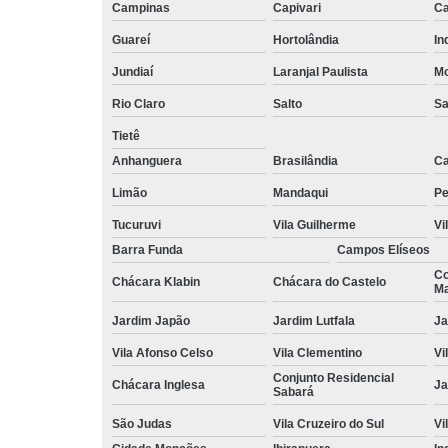
Campinas
Capivari
Ca
Guareí
Hortolândia
In
Jundiaí
Laranjal Paulista
Mo
Rio Claro
Salto
Sa
Tietê
Anhanguera
Brasilândia
Ca
Limão
Mandaqui
Pe
Tucuruvi
Vila Guilherme
Vi
Barra Funda
Campos Elíseos
Co
Chácara Klabin
Chácara do Castelo
Ma
Jardim Japão
Jardim Lutfala
Ja
Vila Afonso Celso
Vila Clementino
Vi
Conjunto Residencial
Chácara Inglesa
Ja
Sabará
São Judas
Vila Cruzeiro do Sul
Vi