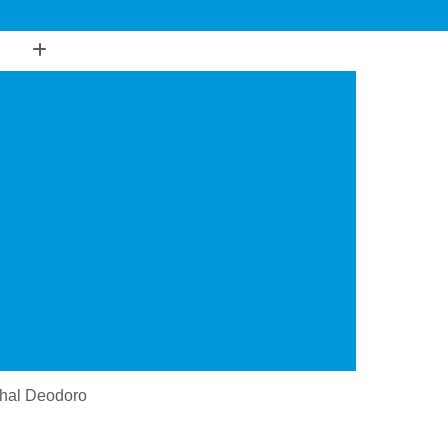
Psiquiatria
Consultório de Psiquiatria
gia
Consultório de Psiquiatria e Psicoterapia
sultório Psiquiatra Interior de São Paulo
de Mim
Consultório Psiquiatra Próximo
 de Mim
Consultório Psiquiatra São Paulo
o
Consultório Psiquiátrico Perto
 em Dependência Química
ncia Química Interior de São Paulo
ependência Química São Paulo
Transtorno de Uso de Cocaína
echal Deodoro
 Transtorno de Uso de Crack