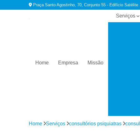
Praça Santo Agostinho, 70, Conjunto 55 - Edifício Satélite
Serviços
Consultório
psiquiatras
Especialist
em
dependênci
químicas
Home
Empresa
Missão
Tratamento
para
ansiedade
Tratamento
para
comorbidad
em
dependênci
Home
Serviços
consultórios psiquiatras
consul
Tratamento
para
depressão