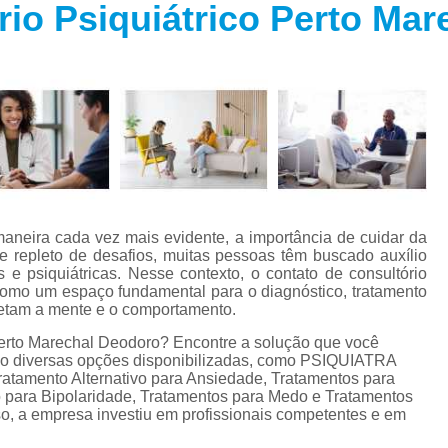
rio Psiquiátrico Perto Ma
Especialista em Trans
s
Especialista em T
s
Especialista em 
a
Especialista em 
s
Especialista em Tra
Especialista em Tr
s
Especialista em 
neira cada vez mais evidente, a importância de cuidar da
Tratamento Alternativo para An
e
 repleto de desafios, muitas pessoas têm buscado auxílio
s e psiquiátricas. Nesse contexto, o contato de consultório
Tratamento da Ansie
como um espaço fundamental para o diagnóstico, tratamento
s
etam a mente e o comportamento.
Tratamento para Ansiedade
o
 perto Marechal Deodoro? Encontre a solução que você
Tratamento para An
 São diversas opções disponibilizadas, como PSIQUIATRA
ento Alternativo para Ansiedade, Tratamentos para
Tratamento para Ansiedade São 
o para Bipolaridade, Tratamentos para Medo e Tratamentos
so, a empresa investiu em profissionais competentes e em
Tratamento par