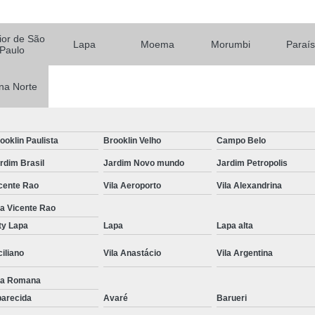
Tratamento par
Tratamento Alternativo para
rior de São
Lapa
Moema
Morumbi
Paraí
Tratamento de Depres
Paulo
Tratamento pa
na Norte
Tratamento para De
Tratamento para Depressão Pós P
ooklin Paulista
Brooklin Velho
Campo Belo
Tratamento Ps
rdim Brasil
Jardim Novo mundo
Jardim Petropolis
Tratamentos para
cente Rao
Vila Aeroporto
Vila Alexandrina
Tratamentos para Transtorno Dep
la Vicente Rao
Tratamento de Fobia
ty Lapa
Lapa
Lapa alta
Tratamento para Claus
ciliano
Vila Anastácio
Vila Argentina
Tratamento pa
la Romana
Tratamento para Fobia Interior de 
arecida
Avaré
Barueri
Tratamento para Fobi