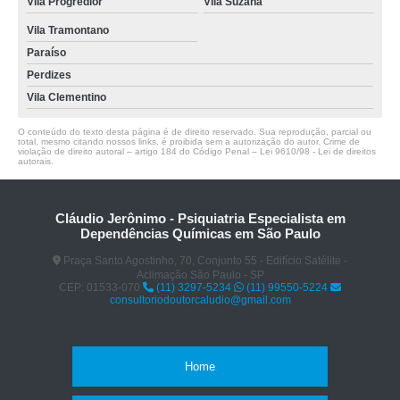
Vila Progredior
Vila Suzana
Vila Tramontano
Paraíso
Perdizes
Vila Clementino
O conteúdo do texto desta página é de direito reservado. Sua reprodução, parcial ou
total, mesmo citando nossos links, é proibida sem a autorização do autor. Crime de
violação de direito autoral – artigo 184 do Código Penal –
Lei 9610/98 - Lei de direitos
autorais
.
Cláudio Jerônimo - Psiquiatria Especialista em
Dependências Químicas em São Paulo
Praça Santo Agostinho, 70, Conjunto 55 - Edifício Satélite -
Aclimação São Paulo - SP
CEP: 01533-070
(11) 3297-5234
(11) 99550-5224
consultoriodoutorcaludio@gmail.com
Home