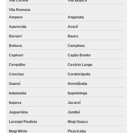
Vila Carlina
Vila Ipojuca
Vila Romana
Amparo
Angatuba
Aparecida
Avaré
Barueri
Bauru
Boituva
Campinas
Capivari
Capão Bonito
Cerquilho
Cesário Lange
Conchas
Cordeirópolis
Guareí
Hortolândia
Indaiatuba
Itapetininga
Itapeva
Jacareí
Jaguariúna
Jundiaí
Laranjal Paulista
Mogi Guaçu
Mogi Mirim
Piracicaba