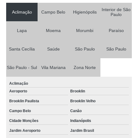
Interior de São
Aclimação
Campo Belo
Higienópolis
Paulo
Lapa
Moema
Morumbi
Paraíso
Santa Cecília
Saúde
São Paulo
São Paulo
São Paulo - Sul
Vila Mariana
Zona Norte
Aclimação
Aeroporto
Brooklin
Brooklin Paulista
Brooklin Velho
Campo Belo
Canão
Cidade Monções
Indianópolis
Jardim Aeroporto
Jardim Brasil