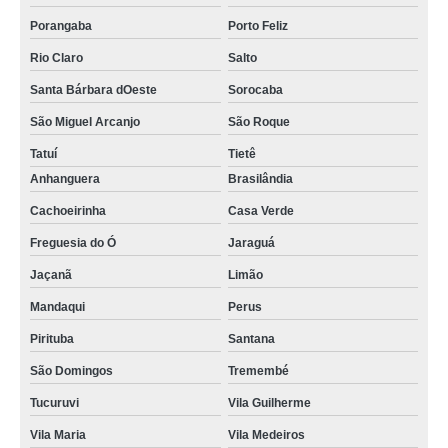
Porangaba
Porto Feliz
Rio Claro
Salto
Santa Bárbara dOeste
Sorocaba
São Miguel Arcanjo
São Roque
Tatuí
Tietê
Anhanguera
Brasilândia
Cachoeirinha
Casa Verde
Freguesia do Ó
Jaraguá
Jaçanã
Limão
Mandaqui
Perus
Pirituba
Santana
São Domingos
Tremembé
Tucuruvi
Vila Guilherme
Vila Maria
Vila Medeiros