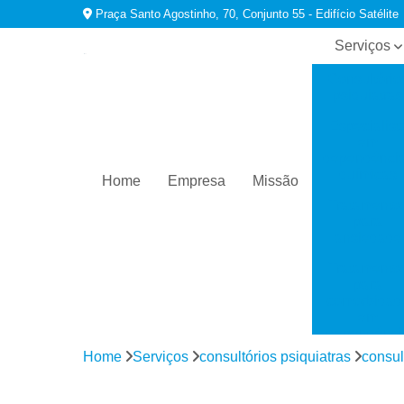
Praça Santo Agostinho, 70, Conjunto 55 - Edifício Satélite
Serviços
Consultório
psiquiatras
Especialist
em
dependênci
químicas
Home
Empresa
Missão
Tratamento
para
ansiedade
Tratamento
para
comorbidad
em
dependênci
Home
Serviços
consultórios psiquiatras
consul
Tratamento
para
depressão