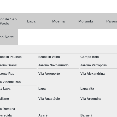
Tratamento par
Tratamento Alternativo para
Tratamento de Depres
rior de São
Lapa
Moema
Morumbi
Paraí
Paulo
Tratamento pa
Tratamento para De
na Norte
Tratamento para Depressão Pós P
Tratamento Ps
ooklin Paulista
Brooklin Velho
Campo Belo
Tratamentos para
rdim Brasil
Jardim Novo mundo
Jardim Petropolis
Tratamentos para Transtorno Dep
cente Rao
Vila Aeroporto
Vila Alexandrina
Tratamento de Fobia
la Vicente Rao
ty Lapa
Lapa
Lapa alta
Tratamento para Claus
Tratamento pa
ciliano
Vila Anastácio
Vila Argentina
Tratamento para Fobia Interior de 
la Romana
arecida
Avaré
Barueri
Tratamento para Fobi