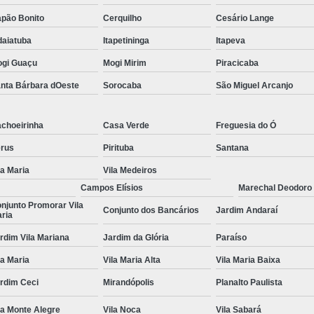
pão Bonito
Cerquilho
Cesário Lange
Tratamentos para Fobia
daiatuba
Itapetininga
Itapeva
Tratamento contra In
gi Guaçu
Mogi Mirim
Piracicaba
Tratamento para Insônia Crôni
nta Bárbara dOeste
Sorocaba
São Miguel Arcanjo
Tratamento para Insônia em 
Tratamento para Insônia Idoso
choeirinha
Casa Verde
Freguesia do Ó
Tratamento para Insônia São 
rus
Pirituba
Santana
Tratamento Alt
la Maria
Vila Medeiros
Tratamento Alternativo para Trans
Campos Elísios
Marechal Deodoro
njunto Promorar Vila
Conjunto dos Bancários
Jardim Andaraí
Tratamento de Bipolaridad
ria
Tratamento para Bipolaridad
rdim Vila Mariana
Jardim da Glória
Paraíso
Tratamento para Pessoa Bipol
la Maria
Vila Maria Alta
Vila Maria Baixa
Tratamento para Transt
rdim Ceci
Mirandópolis
Planalto Paulista
Tratamento para 
la Monte Alegre
Vila Noca
Vila Sabará