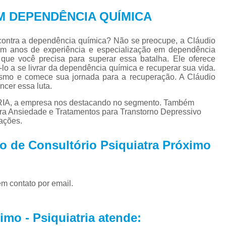
Tratamento para Tran
EM DEPENDÊNCIA QUÍMICA
Tratamento Ps
Tratamento de C
contra a dependência química? Não se preocupe, a Cláudio
 Com anos de experiência e especialização em dependência
Tratamento de Comorb
 que você precisa para superar essa batalha. Ele oferece
lo a se livrar da dependência química e recuperar sua vida.
Tratamento de Comor
smo e comece sua jornada para a recuperação. A Cláudio
ncer essa luta.
Tratamento de
RIA, a empresa nos destacando no segmento. Também
Tratamento pa
ra Ansiedade e Tratamentos para Transtorno Depressivo
ações.
Tratamento para 
Tratamento para Comor
o de Consultório Psiquiatra Próximo
Tratamento para Como
Tratamento para Comorbid
em contato por email.
Tratamento para Comorbidad
Tratamento para Comor
mo - Psiquiatria atende: