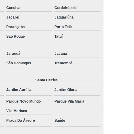
Conchas
Cordeirópolis
 Social
Tratamentos para Medo
Jacareí
Jaguariúna
sônia
Tratamento para Insônia
Porangaba
Porto Feliz
ca
Tratamento para Insônia e Ansiedade
São Roque
Tatuí
Idosos
Tratamento para Insônia Grave
Tratamento para Insônia Interior de São Paulo
Jaraguá
Jaçanã
Paulo
Tratamento para Insônia Terminal
São Domingos
Tremembé
ernativo para Bipolaridade
torno Bipolar
Tratamento da Bipolaridade
Santa Cecília
Jardim Aurélia
Jardim Glória
e
Tratamento de Transtorno Bipolar
e
Tratamento para Depressão Bipolar
Parque Novo Mundo
Parque Vila Maria
ar
Tratamento para Transtorno Bipolar
Vila Mariana
orno Bipolar Interior de São Paulo
Praça Da Árvore
Saúde
Transtorno Bipolar São Paulo