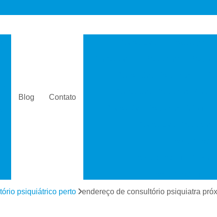
s
Consultório de Psicologia e 
Consultório de Psiquiatria e Psicolo
a
Consultório Psiquiatra
Con
as
Consultório Psiquiatra Perto 
Blog
Contato
Consultório Psiquiatra Próximo
s
Consultório Psiquiátric
Especialista
s
Especialista em Dependê
e
Especialista em D
a
Especialista em 
tório psiquiátrico perto
endereço de consultório psiquiatra pr
s
Especialista em