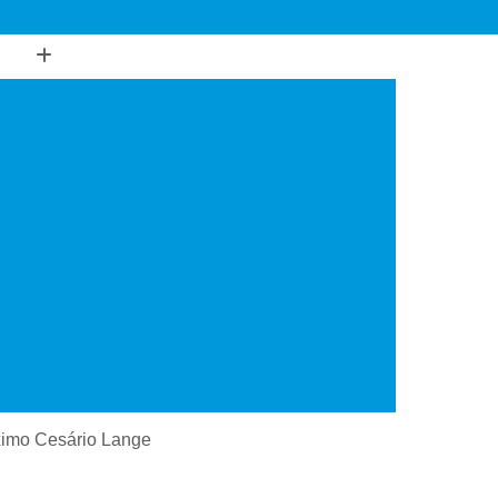
Psiquiatria
Consultório de Psiquiatria
gia
Consultório de Psiquiatria e Psicoterapia
sultório Psiquiatra Interior de São Paulo
de Mim
Consultório Psiquiatra Próximo
 de Mim
Consultório Psiquiatra São Paulo
o
Consultório Psiquiátrico Perto
 em Dependência Química
ncia Química Interior de São Paulo
ependência Química São Paulo
Transtorno de Uso de Cocaína
óximo Cesário Lange
 Transtorno de Uso de Crack