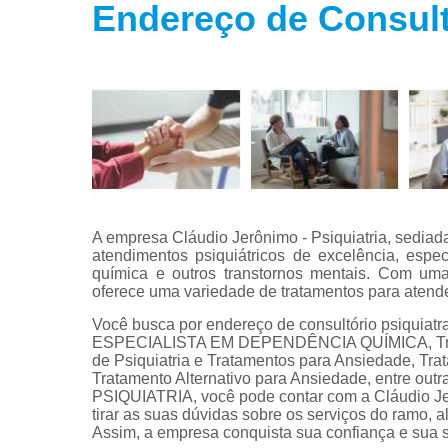
Endereço de Consult
Tratamento
para fobias
Tratamento
para insôni
Tratamento
para
transtorno
bipolar
Tratamento
para
A empresa Cláudio Jerônimo - Psiquiatria, sedia
transtorno d
atendimentos psiquiátricos de excelência, esp
estresse
química e outros transtornos mentais. Com uma 
oferece uma variedade de tratamentos para atende
Tratamento
para
Você busca por endereço de consultório psiquia
transtorno d
ESPECIALISTA EM DEPENDÊNCIA QUÍMICA, Tratam
pânico
de Psiquiatria e Tratamentos para Ansiedade, Tra
Tratamento Alternativo para Ansiedade, entre ou
PSIQUIATRIA, você pode contar com a Cláudio Je
tirar as suas dúvidas sobre os serviços do ramo, 
Assim, a empresa conquista sua confiança e sua s