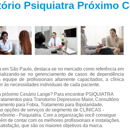
ório Psiquiatra Próximo 
Especialista em Trans
s
Especialista em T
s
Especialista em 
a
Especialista em 
s
Especialista em Tra
Especialista em Tr
s
Especialista em 
da em São Paulo, destaca-se no mercado como referência em
Tratamento Alternativo para An
e
ecializando-se no gerenciamento de casos de dependência
equipe de profissionais altamente capacitados, a clínica
Tratamento da Ansie
r às necessidades individuais de cada paciente.
s
Tratamento para Ansiedade
tra próximo Cesário Lange? Para encontrar PSIQUIATRA
o
entos para Transtorno Depressivo Maior, Consultório
Tratamento para An
tamento para Fobia, Tratamento para Bipolaridade,
tras opções de serviços do segmento de CLÍNICAS -
Tratamento para Ansiedade São 
rônimo - Psiquiatria. Com a organização você consegue
além de contar com os melhores profissionais e instalações.
Tratamento par
atisfação, que são os maiores objetivos da marca.