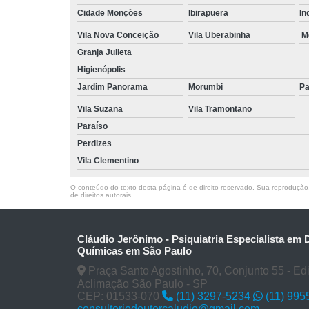
Cidade Monções
Ibirapuera
In
Vila Nova Conceição
Vila Uberabinha
M
Granja Julieta
Higienópolis
Jardim Panorama
Morumbi
Pa
Vila Suzana
Vila Tramontano
Paraíso
Perdizes
Vila Clementino
O conteúdo do texto desta página é de direito reservado. Sua reprodução, 
de direitos autorais
.
Cláudio Jerônimo - Psiquiatria Especialista em
Químicas em São Paulo
Praça Santo Agostinho, 70, Conjunto 55 - Edifí
Aclimação São Paulo - SP
CEP: 01533-070
(11) 3297-5234
(11) 995
consultoriodoutorcaludio@gmail.com