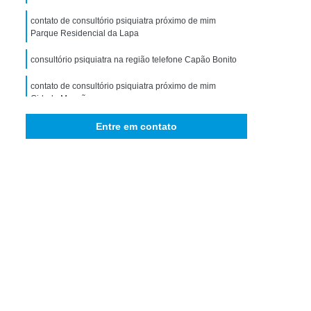
storno de Ansiedade Generalizada
contato de consultório psiquiatra próximo de mim
icológico para Ansiedade
Parque Residencial da Lapa
omorbidade em Dependência
consultório psiquiatra na região telefone Capão Bonito
idade em Dependência de Drogas
contato de consultório psiquiatra próximo de mim
bidade em Dependência de álcool
Cidade Monções
 Comorbidade Psiquiátrica
Entre em contato
ra Comorbidade Drogadicta
Comorbidade em Dependência
bidade em Dependência de Drogas
rbidade em Dependência de álcool
ade em Dependência Drogas Sintéticas
e em Dependência Interior de São Paulo
bidade em Dependência São Paulo