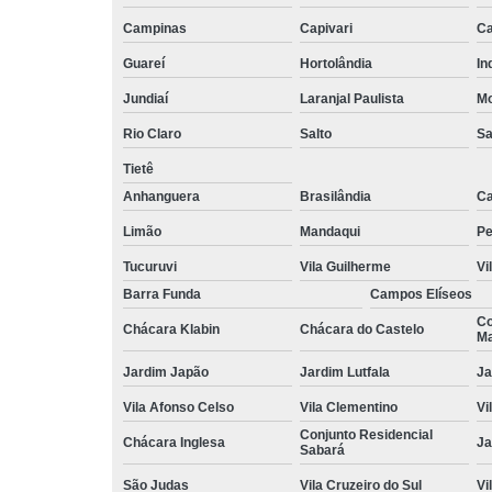
Campinas
Capivari
Ca
Guareí
Hortolândia
In
Jundiaí
Laranjal Paulista
Mo
Rio Claro
Salto
Sa
Tietê
Anhanguera
Brasilândia
Ca
Limão
Mandaqui
Pe
Tucuruvi
Vila Guilherme
Vi
Barra Funda
Campos Elíseos
Co
Chácara Klabin
Chácara do Castelo
Ma
Jardim Japão
Jardim Lutfala
Ja
Vila Afonso Celso
Vila Clementino
Vi
Conjunto Residencial
Chácara Inglesa
Ja
Sabará
São Judas
Vila Cruzeiro do Sul
Vi