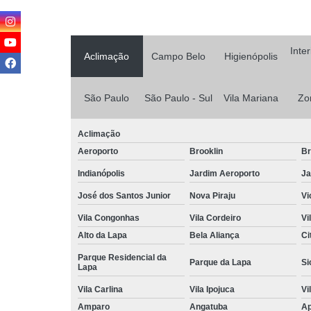
Inte
Aclimação
Campo Belo
Higienópolis
São Paulo
São Paulo - Sul
Vila Mariana
Zo
Aclimação
Aeroporto
Brooklin
Br
Indianópolis
Jardim Aeroporto
Ja
José dos Santos Junior
Nova Piraju
Vi
Vila Congonhas
Vila Cordeiro
Vi
Alto da Lapa
Bela Aliança
Ci
Parque Residencial da
Parque da Lapa
Si
Lapa
Vila Carlina
Vila Ipojuca
Vi
Amparo
Angatuba
Ap