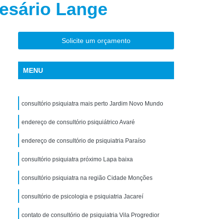
Cesário Lange
torno de Uso de Drogas Sintéticas
ranstorno de Uso de Ketamina
Transtorno de Uso de álcool
Solicite um orçamento
Transtorno de Uso de Maconha
MENU
nstorno de Uso de Metanfetamina
anstorno de Uso de Substância
consultório psiquiatra mais perto Jardim Novo Mundo
Transtorno de Uso de êxtase
siedade
endereço de consultório psiquiátrico Avaré
Tratamento Crise de Ansiedade
dade
Tratamento de Ansiedade
endereço de consultório de psiquiatria Paraíso
Tratamento para Ansiedade e Depressão
consultório psiquiatra próximo Lapa baixa
siedade Interior de São Paulo
consultório psiquiatra na região Cidade Monções
Paulo
Tratamento para Crise de Ansiedade
consultório de psicologia e psiquiatria Jacareí
a Transtorno de Ansiedade
contato de consultório de psiquiatria Vila Progredior