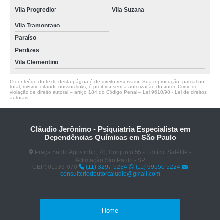
Vila Progredior
Vila Suzana
Vila Tramontano
Paraíso
Perdizes
Vila Clementino
O conteúdo do texto desta página é de direito reservado. Sua reprodução, parcial ou
total, mesmo citando nossos links, é proibida sem a autorização do autor. Crime de
violação de direito autoral – artigo 184 do Código Penal –
Lei 9610/98 - Lei de direitos
autorais
.
Cláudio Jerônimo - Psiquiatria Especialista em
Dependências Químicas em São Paulo
Praça Santo Agostinho, 70, Conjunto 55 - Edifício Satélite -
Aclimação São Paulo - SP
CEP: 01533-070
(11) 3297-5234
(11) 99550-5224
consultoriodoutorcaludio@gmail.com
Home