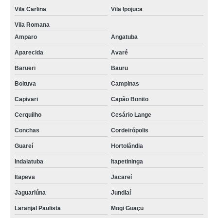
Vila Carlina
Vila Ipojuca
Vila Romana
Amparo
Angatuba
Aparecida
Avaré
Barueri
Bauru
Boituva
Campinas
Capivari
Capão Bonito
Cerquilho
Cesário Lange
Conchas
Cordeirópolis
Guareí
Hortolândia
Indaiatuba
Itapetininga
Itapeva
Jacareí
Jaguariúna
Jundiaí
Laranjal Paulista
Mogi Guaçu