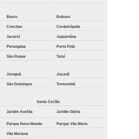
 Social
Tratamentos para Medo
Bauru
Boituva
sônia
Tratamento para Insônia
Conchas
Cordeirópolis
ca
Tratamento para Insônia e Ansiedade
Jacareí
Jaguariúna
Idosos
Tratamento para Insônia Grave
Porangaba
Porto Feliz
Tratamento para Insônia Interior de São Paulo
São Roque
Tatuí
Paulo
Tratamento para Insônia Terminal
ernativo para Bipolaridade
Jaraguá
Jaçanã
torno Bipolar
Tratamento da Bipolaridade
São Domingos
Tremembé
e
Tratamento de Transtorno Bipolar
Santa Cecília
e
Tratamento para Depressão Bipolar
Jardim Aurélia
Jardim Glória
ar
Tratamento para Transtorno Bipolar
Parque Novo Mundo
Parque Vila Maria
orno Bipolar Interior de São Paulo
Vila Mariana
Transtorno Bipolar São Paulo