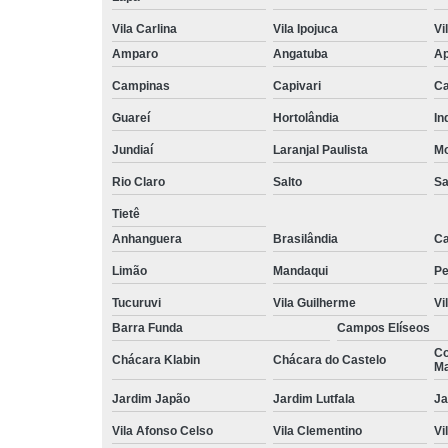
Vila Carlina
Vila Ipojuca
Vi
Amparo
Angatuba
Ap
Campinas
Capivari
Ca
Guareí
Hortolândia
In
Jundiaí
Laranjal Paulista
Mo
Rio Claro
Salto
Sa
Tietê
Anhanguera
Brasilândia
Ca
Limão
Mandaqui
Pe
Tucuruvi
Vila Guilherme
Vi
Barra Funda
Campos Elíseos
Co
Chácara Klabin
Chácara do Castelo
Ma
Jardim Japão
Jardim Lutfala
Ja
Vila Afonso Celso
Vila Clementino
Vi