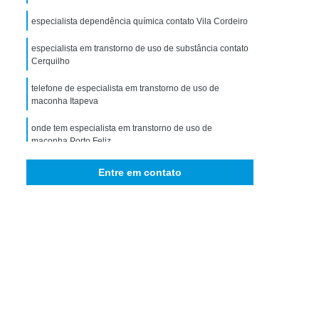
storno de Ansiedade Generalizada
especialista dependência química contato Vila Cordeiro
icológico para Ansiedade
especialista em transtorno de uso de substância contato
omorbidade em Dependência
Cerquilho
idade em Dependência de Drogas
telefone de especialista em transtorno de uso de
bidade em Dependência de álcool
maconha Itapeva
 Comorbidade Psiquiátrica
onde tem especialista em transtorno de uso de
maconha Porto Feliz
ra Comorbidade Drogadicta
onde tem especialista em transtorno de uso de
Entre em contato
Comorbidade em Dependência
substância Portal do Morumbi
bidade em Dependência de Drogas
telefone de especialista em transtorno de uso de
metanfetamina Jardim Lutfala
rbidade em Dependência de álcool
ade em Dependência Drogas Sintéticas
e em Dependência Interior de São Paulo
bidade em Dependência São Paulo