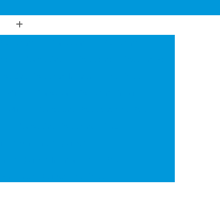
Psiquiatria
Consultório de Psiquiatria
gia
Consultório de Psiquiatria e Psicoterapia
sultório Psiquiatra Interior de São Paulo
de Mim
Consultório Psiquiatra Próximo
 de Mim
Consultório Psiquiatra São Paulo
o
Consultório Psiquiátrico Perto
 em Dependência Química
ncia Química Interior de São Paulo
ependência Química São Paulo
Transtorno de Uso de Cocaína
 Transtorno de Uso de Crack