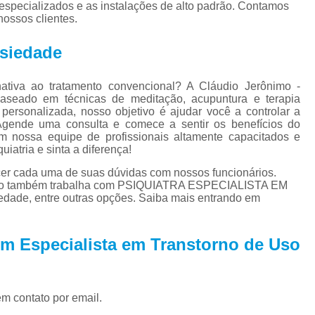
Tratamento para Tran
s especializados e as instalações de alto padrão. Contamos
ossos clientes.
Tratamento Ps
nsiedade
Tratamento de C
Tratamento de Comorb
tiva ao tratamento convencional? A Cláudio Jerônimo -
, baseado em técnicas de meditação, acupuntura e terapia
Tratamento de Comor
ersonalizada, nosso objetivo é ajudar você a controlar a
Agende uma consulta e comece a sentir os benefícios do
Tratamento de
em nossa equipe de profissionais altamente capacitados e
Tratamento pa
iatria e sinta a diferença!
ecer cada uma de suas dúvidas com nossos funcionários.
Tratamento para 
ento também trabalha com PSIQUIATRA ESPECIALISTA EM
Tratamento para Comor
de, entre outras opções. Saiba mais entrando em
Tratamento para Como
m Especialista em Transtorno de Uso
Tratamento para Comorbid
Tratamento para Comorbidad
Tratamento para Comor
em contato por email.