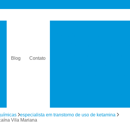
s
Consultório de Psicologia e 
Consultório de Psiquiatria e Psicolo
a
Consultório Psiquiatra
Con
as
Consultório Psiquiatra Perto 
Blog
Contato
Consultório Psiquiatra Próximo
s
Consultório Psiquiátric
Especialista
s
Especialista em Dependê
e
Especialista em D
a
Especialista em 
químicas
especialista em transtorno de uso de ketamina
s
caína Vila Mariana
Especialista em