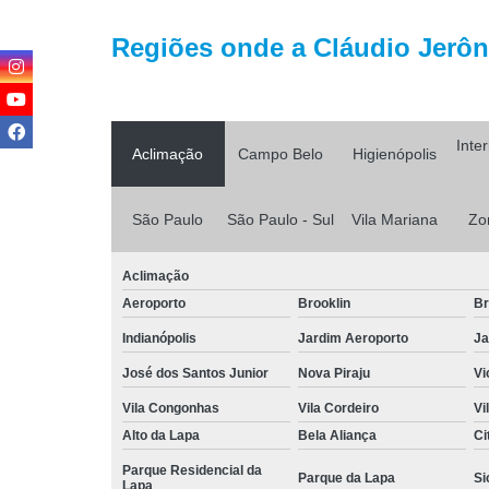
Regiões onde a Cláudio Jerôni
Inte
Aclimação
Campo Belo
Higienópolis
São Paulo
São Paulo - Sul
Vila Mariana
Zo
Aclimação
Aeroporto
Brooklin
Br
Indianópolis
Jardim Aeroporto
Ja
José dos Santos Junior
Nova Piraju
Vi
Vila Congonhas
Vila Cordeiro
Vi
Alto da Lapa
Bela Aliança
Ci
Parque Residencial da
Parque da Lapa
Si
Lapa