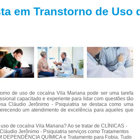
Especialista em Trans
ta em Transtorno de Uso d
s
Especialista em T
s
Especialista em 
a
Especialista em 
s
Especialista em Tra
Especialista em Tr
s
Especialista em 
Tratamento Alternativo para An
e
Tratamento da Ansie
torno de uso de cocaína Vila Mariana pode ser uma tarefa
s
issional capacitado e experiente para lidar com questões tão
Tratamento para Ansiedade
esa Cláudio Jerônimo - Psiquiatria se destaca como uma
o
 oferecendo um atendimento de excelência para aqueles que
Tratamento para An
Tratamento para Ansiedade São 
uso de cocaína Vila Mariana? Ao se tratar de CLÍNICAS -
láudio Jerônimo - Psiquiatria serviços como Tratamentos
Tratamento par
 DEPENDÊNCIA QUÍMICA e Tratamento para Fobia. Tudo