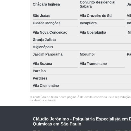
Conjunto Residencial
Chácara Inglesa
Ja
Sabará
São Judas
Vila Cruzeiro do Sul
Vi
Cidade Monções
Ibirapuera
In
Vila Nova Conceição
Vila Uberabinha
M
Granja Julieta
Higienópolis
Jardim Panorama
Morumbi
Pa
Vila Suzana
Vila Tramontano
Paraíso
Perdizes
Vila Clementino
O conteúdo do texto desta página é de direito reservado. Sua reprodução, 
de direitos autorais
.
Cláudio Jerônimo - Psiquiatria Especialista em
Químicas em São Paulo