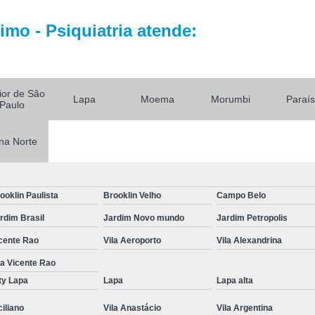
Tratamento par
Tratamento Alternativo para
mo - Psiquiatria atende:
Tratamento de Depres
Tratamento pa
rior de São
Tratamento para De
Lapa
Moema
Morumbi
Paraí
Paulo
Tratamento para Depressão Pós P
na Norte
Tratamento Ps
Tratamentos para
Tratamentos para Transtorno Dep
ooklin Paulista
Brooklin Velho
Campo Belo
Tratamento de Fobia
rdim Brasil
Jardim Novo mundo
Jardim Petropolis
Tratamento para Claus
cente Rao
Vila Aeroporto
Vila Alexandrina
la Vicente Rao
Tratamento pa
ty Lapa
Lapa
Lapa alta
Tratamento para Fobia Interior de 
ciliano
Vila Anastácio
Vila Argentina
Tratamento para Fobi