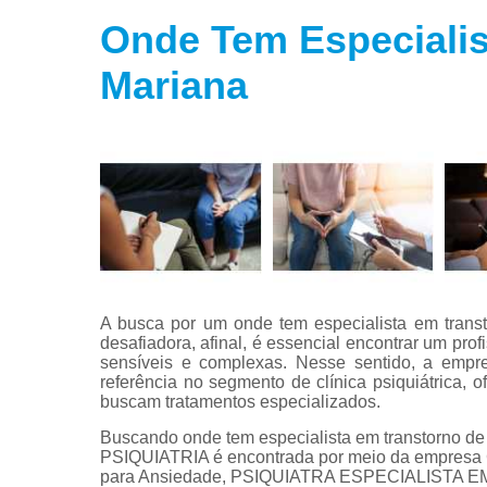
Onde Tem Especialis
Tratamento
para fobias
Mariana
Tratamento
para insôni
Tratamento
para
transtorno
bipolar
Tratamento
para
transtorno d
estresse
A busca por um onde tem especialista em trans
Tratamento
desafiadora, afinal, é essencial encontrar um prof
para
sensíveis e complexas. Nesse sentido, a empr
transtorno d
referência no segmento de clínica psiquiátrica,
pânico
buscam tratamentos especializados.
Buscando onde tem especialista em transtorno de 
PSIQUIATRIA é encontrada por meio da empresa C
para Ansiedade, PSIQUIATRA ESPECIALISTA EM