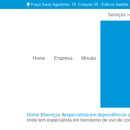
Praça Santo Agostinho, 70, Conjunto 55 - Edifício Satélite
Serviços
Consultório
psiquiatras
Especialist
em
dependênci
químicas
Home
Empresa
Missão
Tratamento
para
ansiedade
Tratamento
para
comorbidad
em
dependênci
Home
Serviços
especialista em dependências 
Tratamento
onde tem especialista em transtorno de uso de co
para
depressão