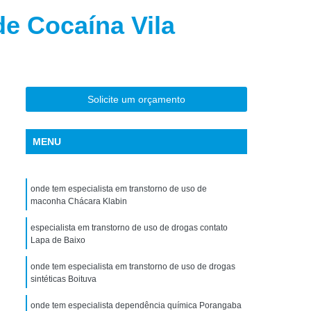
torno de Uso de Drogas Sintéticas
e Cocaína Vila
ranstorno de Uso de Ketamina
Transtorno de Uso de álcool
Transtorno de Uso de Maconha
Solicite um orçamento
nstorno de Uso de Metanfetamina
anstorno de Uso de Substância
MENU
Transtorno de Uso de êxtase
siedade
Tratamento Crise de Ansiedade
onde tem especialista em transtorno de uso de
dade
Tratamento de Ansiedade
maconha Chácara Klabin
Tratamento para Ansiedade e Depressão
especialista em transtorno de uso de drogas contato
Lapa de Baixo
siedade Interior de São Paulo
onde tem especialista em transtorno de uso de drogas
Paulo
Tratamento para Crise de Ansiedade
sintéticas Boituva
a Transtorno de Ansiedade
onde tem especialista dependência química Porangaba