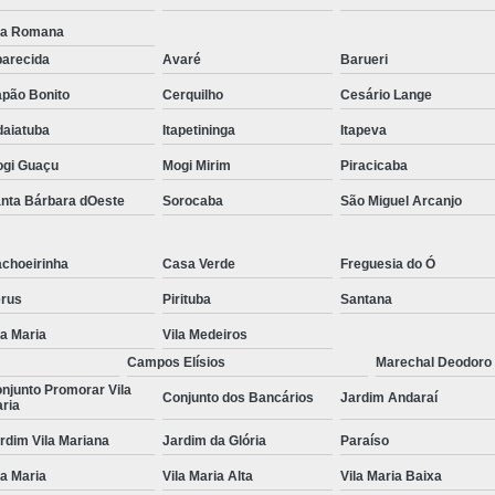
Tratamentos para Fobia
la Romana
arecida
Avaré
Barueri
Tratamento contra In
pão Bonito
Cerquilho
Cesário Lange
Tratamento para Insônia Crôni
daiatuba
Itapetininga
Itapeva
Tratamento para Insônia em 
gi Guaçu
Mogi Mirim
Piracicaba
Tratamento para Insônia Idoso
nta Bárbara dOeste
Sorocaba
São Miguel Arcanjo
Tratamento para Insônia São 
Tratamento Alt
choeirinha
Casa Verde
Freguesia do Ó
Tratamento Alternativo para Trans
rus
Pirituba
Santana
Tratamento de Bipolaridad
la Maria
Vila Medeiros
Campos Elísios
Marechal Deodoro
Tratamento para Bipolaridad
njunto Promorar Vila
Conjunto dos Bancários
Jardim Andaraí
ria
Tratamento para Pessoa Bipol
rdim Vila Mariana
Jardim da Glória
Paraíso
Tratamento para Transt
la Maria
Vila Maria Alta
Vila Maria Baixa
Tratamento para 