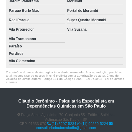
Jardim Panorama
Morumbi
Parque Burle Max
Portal do Morumbi
Real Parque
Super Quadra Morumbi
Vila Progredior
Vila Suzana
Vila Tramontano
Paraíso
Perdizes
Vila Clementino
O conteúdo do texto desta página é de direito reservado. Sua reprodução, parcial ou
total, mesmo citando nossos links, é proibida sem a autorização do autor. Crime de
violação de direito autoral – artigo 184 do Código Penal –
Lei 9610/98 - Lei de direitos
autorais
.
Cláudio Jerônimo - Psiquiatria Especialista em
Dependências Químicas em São Paulo
Praça Santo Agostinho, 70, Conjunto 55 - Edifício Satélite -
Aclimação São Paulo - SP
CEP: 01533-070
(11) 3297-5234
(11) 99550-5224
consultoriodoutorcaludio@gmail.com