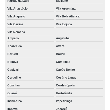
Parque da Lapa
Siciliano
Vila Anastácio
Vila Argentina
Vila Augusto
Vila Bela Aliança
Vila Carlina
Vila Ipojuca
Vila Romana
Amparo
Angatuba
Aparecida
Avaré
Barueri
Bauru
Boituva
Campinas
Capivari
Capão Bonito
Cerquilho
Cesário Lange
Conchas
Cordeirópolis
Guareí
Hortolândia
Indaiatuba
Itapetininga
Itapeva
Jacareí