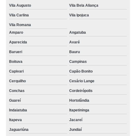
Vila Augusto
Vila Bela Aliança
Vila Carlina
Vila Ipojuca
Vila Romana
Amparo
Angatuba
Aparecida
Avaré
Barueri
Bauru
Boituva
Campinas
Capivari
Capão Bonito
Cerquilho
Cesário Lange
Conchas
Cordeirópolis
Guareí
Hortolândia
Indaiatuba
Itapetininga
Itapeva
Jacareí
Jaguariúna
Jundiaí