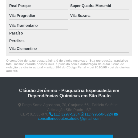
Real Parque
Super Quadra Morumbi
Vila Progredior
Vila Suzana
Vila Tramontano
Paraíso
Perdizes
Vila Clementino
O conteúdo do texto desta página é de direito reservado. Sua reprodução, parcial ou
total, mesmo citando nossos links, é proibida sem a autorização do autor. Crime de
violação de direito autoral – artigo 184 do Código Penal –
Lei 9610/98 - Lei de direitos
autorais
.
Cláudio Jerônimo - Psiquiatria Especialista em
Dependências Químicas em São Paulo
Praça Santo Agostinho, 70, Conjunto 55 - Edifício Satélite -
Aclimação São Paulo - SP
CEP: 01533-070
(11) 3297-5234
(11) 99550-5224
consultoriodoutorcaludio@gmail.com