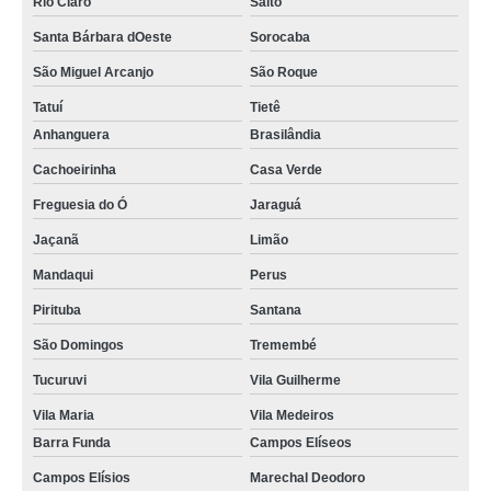
Rio Claro
Salto
Santa Bárbara dOeste
Sorocaba
São Miguel Arcanjo
São Roque
Tatuí
Tietê
Anhanguera
Brasilândia
Cachoeirinha
Casa Verde
Freguesia do Ó
Jaraguá
Jaçanã
Limão
Mandaqui
Perus
Pirituba
Santana
São Domingos
Tremembé
Tucuruvi
Vila Guilherme
Vila Maria
Vila Medeiros
Barra Funda
Campos Elíseos
Campos Elísios
Marechal Deodoro