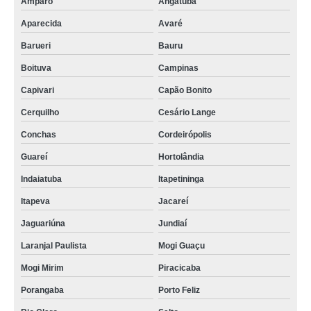
Amparo
Angatuba
Aparecida
Avaré
Barueri
Bauru
Boituva
Campinas
Capivari
Capão Bonito
Cerquilho
Cesário Lange
Conchas
Cordeirópolis
Guareí
Hortolândia
Indaiatuba
Itapetininga
Itapeva
Jacareí
Jaguariúna
Jundiaí
Laranjal Paulista
Mogi Guaçu
Mogi Mirim
Piracicaba
Porangaba
Porto Feliz