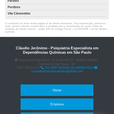
Paraíso
Perdizes
Vila Clementino
O conteúdo do texto desta página é de direito reservado. Sua reprodução, parcial ou
total, mesmo citando nossos links, é proibida sem a autorização do autor. Crime de
violação de direito autoral – artigo 184 do Código Penal –
Lei 9610/98 - Lei de direitos
autorais
.
Cláudio Jerônimo - Psiquiatria Especialista em
Dependências Químicas em São Paulo
Praça Santo Agostinho, 70, Conjunto 55 - Edifício Satélite -
Aclimação São Paulo - SP
CEP: 01533-070
(11) 3297-5234
(11) 99550-5224
consultoriodoutorcaludio@gmail.com
Home
Empresa