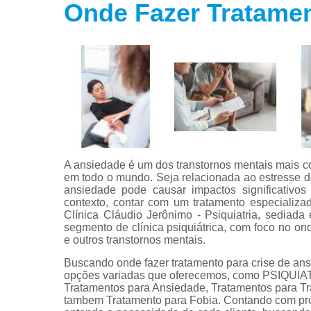
Onde Fazer Tratamen
Tratamento
para fobias
Tratamento
para insôni
Tratamento
para
transtorno
bipolar
Tratamento
para
A ansiedade é um dos transtornos mentais mais 
transtorno d
em todo o mundo. Seja relacionada ao estresse do
estresse
ansiedade pode causar impactos significativo
contexto, contar com um tratamento especializa
Tratamento
Clínica Cláudio Jerônimo - Psiquiatria, sediad
para
segmento de clínica psiquiátrica, com foco no on
transtorno d
e outros transtornos mentais.
pânico
Buscando onde fazer tratamento para crise de a
opções variadas que oferecemos, como PSIQ
Tratamentos para Ansiedade, Tratamentos para Tra
tambem Tratamento para Fobia. Contando com prof