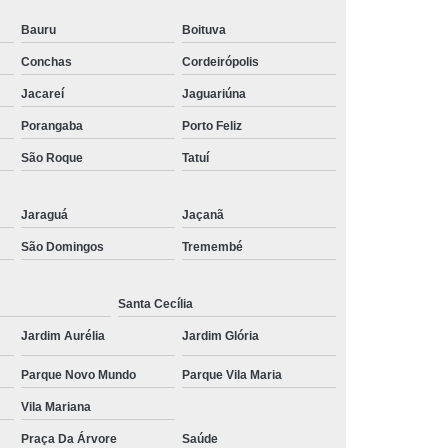
 Social
Tratamentos para Medo
Bauru
Boituva
Conchas
Cordeirópolis
sônia
Tratamento para Insônia
Jacareí
Jaguariúna
ca
Tratamento para Insônia e Ansiedade
Porangaba
Porto Feliz
Idosos
Tratamento para Insônia Grave
São Roque
Tatuí
Tratamento para Insônia Interior de São Paulo
Paulo
Tratamento para Insônia Terminal
Jaraguá
Jaçanã
ernativo para Bipolaridade
São Domingos
Tremembé
torno Bipolar
Tratamento da Bipolaridade
e
Tratamento de Transtorno Bipolar
Santa Cecília
e
Tratamento para Depressão Bipolar
Jardim Aurélia
Jardim Glória
ar
Tratamento para Transtorno Bipolar
Parque Novo Mundo
Parque Vila Maria
orno Bipolar Interior de São Paulo
Vila Mariana
Transtorno Bipolar São Paulo
Praça Da Árvore
Saúde