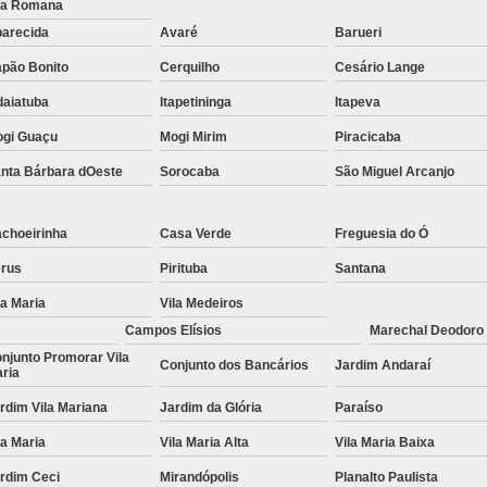
la Romana
Tratamentos para Fobia
arecida
Avaré
Barueri
pão Bonito
Cerquilho
Cesário Lange
Tratamento contra In
daiatuba
Itapetininga
Itapeva
Tratamento para Insônia Crôni
gi Guaçu
Mogi Mirim
Piracicaba
Tratamento para Insônia em 
nta Bárbara dOeste
Sorocaba
São Miguel Arcanjo
Tratamento para Insônia Idoso
Tratamento para Insônia São 
choeirinha
Casa Verde
Freguesia do Ó
Tratamento Alt
rus
Pirituba
Santana
Tratamento Alternativo para Trans
la Maria
Vila Medeiros
Tratamento de Bipolaridad
Campos Elísios
Marechal Deodoro
njunto Promorar Vila
Tratamento para Bipolaridad
Conjunto dos Bancários
Jardim Andaraí
ria
Tratamento para Pessoa Bipol
rdim Vila Mariana
Jardim da Glória
Paraíso
Tratamento para Transt
la Maria
Vila Maria Alta
Vila Maria Baixa
Tratamento para 
rdim Ceci
Mirandópolis
Planalto Paulista