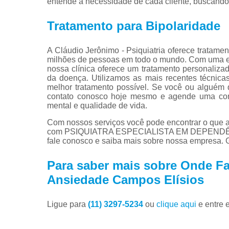
entende a necessidade de cada cliente, buscando 
Tratamento para Bipolaridade
A Cláudio Jerônimo - Psiquiatria oferece tratame
milhões de pessoas em todo o mundo. Com uma equ
nossa clínica oferece um tratamento personalizad
da doença. Utilizamos as mais recentes técnica
melhor tratamento possível. Se você ou alguém 
contato conosco hoje mesmo e agende uma cons
mental e qualidade de vida.
Com nossos serviços você pode encontrar o que a
com PSIQUIATRA ESPECIALISTA EM DEPENDÊNCIA
fale conosco e saiba mais sobre nossa empresa. G
Para saber mais sobre Onde Fa
Ansiedade Campos Elísios
Ligue para
(11) 3297-5234
ou
clique aqui
e entre 