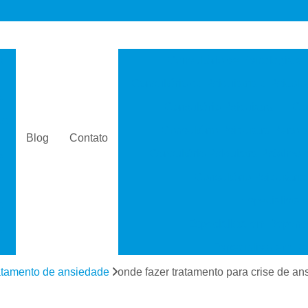
s
Consultório de Psicologia e 
Consultório de Psiquiatria e Psicolo
a
Consultório Psiquiatra
Con
as
Consultório Psiquiatra Perto 
Blog
Contato
Consultório Psiquiatra Próximo
s
Consultório Psiquiátric
Especialista
s
Especialista em Dependê
e
Especialista em D
a
Especialista em 
atamento de ansiedade
onde fazer tratamento para crise de a
s
Especialista em