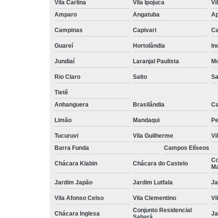
Vila Carlina
Vila Ipojuca
Vi
Amparo
Angatuba
Ap
Campinas
Capivari
Ca
Guareí
Hortolândia
In
Jundiaí
Laranjal Paulista
Mo
Rio Claro
Salto
Sa
Tietê
Anhanguera
Brasilândia
Ca
Limão
Mandaqui
Pe
Tucuruvi
Vila Guilherme
Vi
Barra Funda
Campos Elíseos
Co
Chácara Klabin
Chácara do Castelo
Ma
Jardim Japão
Jardim Lutfala
Ja
Vila Afonso Celso
Vila Clementino
Vi
Conjunto Residencial
Chácara Inglesa
Ja
Sabará