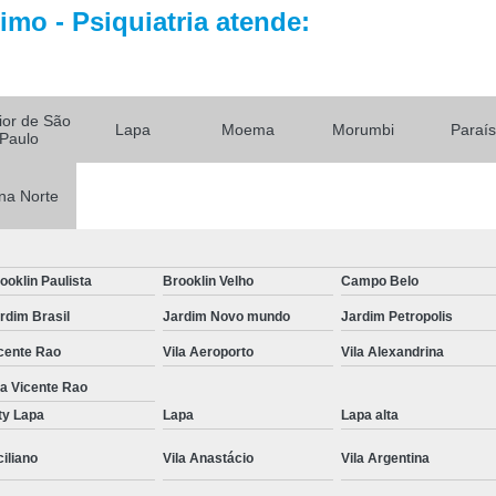
Tratamento par
mo - Psiquiatria atende:
Tratamento Alternativo para
Tratamento de Depres
Tratamento pa
rior de São
Lapa
Moema
Morumbi
Paraí
Paulo
Tratamento para De
Tratamento para Depressão Pós P
na Norte
Tratamento Ps
Tratamentos para
ooklin Paulista
Brooklin Velho
Campo Belo
Tratamentos para Transtorno Dep
rdim Brasil
Jardim Novo mundo
Jardim Petropolis
Tratamento de Fobia
cente Rao
Vila Aeroporto
Vila Alexandrina
Tratamento para Claus
la Vicente Rao
Tratamento pa
ty Lapa
Lapa
Lapa alta
Tratamento para Fobia Interior de 
ciliano
Vila Anastácio
Vila Argentina
Tratamento para Fobi