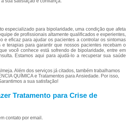
a sua satisfação e confiança.
Tratamento para Tran
Tratamento Ps
Tratamento de C
nto especializado para bipolaridade, uma condição que afeta
Tratamento de Comorb
ipe de profissionais altamente qualificados e experientes,
o e eficaz para ajudar os pacientes a controlar os sintomas
Tratamento de Comor
s e terapias para garantir que nossos pacientes recebam o
que você conhece está sofrendo de bipolaridade, entre em
Tratamento de
ulta. Estamos aqui para ajudá-lo a recuperar sua saúde
Tratamento pa
lmeja. Além dos serviços já citados, também trabalhamos
Tratamento para 
 QUÍMICA e Tratamentos para Ansiedade. Por isso,
arantimos a sua satisfação!
Tratamento para Comor
Tratamento para Como
zer Tratamento para Crise de
Tratamento para Comorbid
Tratamento para Comorbidad
em contato por email.
Tratamento para Comor