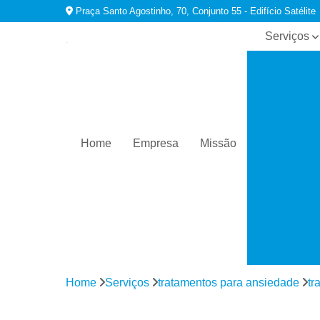
Praça Santo Agostinho, 70, Conjunto 55 - Edifício Satélite
Serviços
Consultório
psiquiatras
Especialist
em
dependênci
químicas
Home
Empresa
Missão
Tratamento
para
ansiedade
Tratamento
para
comorbidad
em
dependênci
Home
Serviços
tratamentos para ansiedade
tr
Tratamento
para
depressão