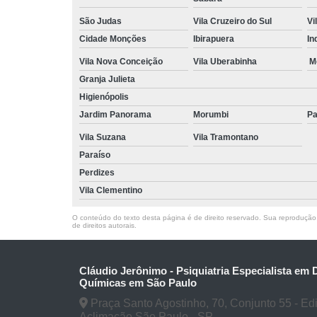
São Judas
Vila Cruzeiro do Sul
Vi
Cidade Monções
Ibirapuera
In
Vila Nova Conceição
Vila Uberabinha
M
Granja Julieta
Higienópolis
Jardim Panorama
Morumbi
Pa
Vila Suzana
Vila Tramontano
Paraíso
Perdizes
Vila Clementino
O conteúdo do texto desta página é de direito reservado. Sua reprodução, 
de direitos autorais
.
Cláudio Jerônimo - Psiquiatria Especialista em
Químicas em São Paulo
Praça Santo Agostinho, 70, Conjunto 55 - Edifí
Aclimação São Paulo - SP