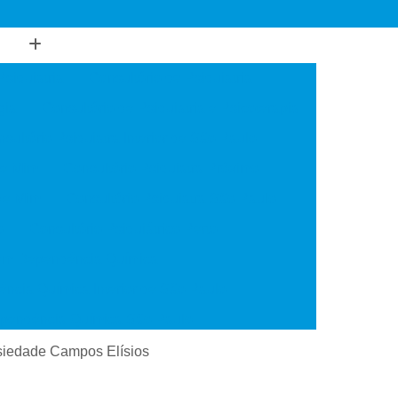
Psiquiatria
Consultório de Psiquiatria
gia
Consultório de Psiquiatria e Psicoterapia
sultório Psiquiatra Interior de São Paulo
de Mim
Consultório Psiquiatra Próximo
 de Mim
Consultório Psiquiatra São Paulo
o
Consultório Psiquiátrico Perto
 em Dependência Química
ncia Química Interior de São Paulo
ependência Química São Paulo
Transtorno de Uso de Cocaína
nsiedade Campos Elísios
 Transtorno de Uso de Crack