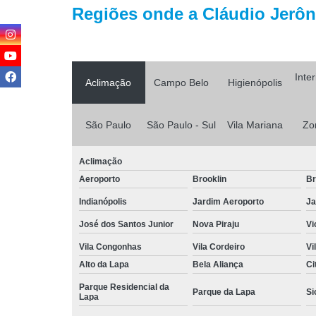
Regiões onde a Cláudio Jerôni
Inte
Aclimação
Campo Belo
Higienópolis
São Paulo
São Paulo - Sul
Vila Mariana
Zo
Aclimação
Aeroporto
Brooklin
Br
Indianópolis
Jardim Aeroporto
Ja
José dos Santos Junior
Nova Piraju
Vi
Vila Congonhas
Vila Cordeiro
Vi
Alto da Lapa
Bela Aliança
Ci
Parque Residencial da
Parque da Lapa
Si
Lapa