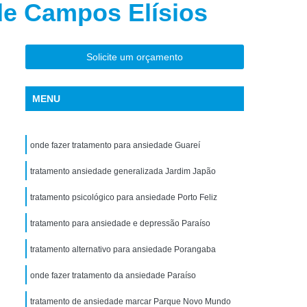
de Campos Elísios
torno de Uso de Drogas Sintéticas
ranstorno de Uso de Ketamina
Transtorno de Uso de álcool
Solicite um orçamento
Transtorno de Uso de Maconha
MENU
nstorno de Uso de Metanfetamina
anstorno de Uso de Substância
onde fazer tratamento para ansiedade Guareí
Transtorno de Uso de êxtase
siedade
tratamento ansiedade generalizada Jardim Japão
Tratamento Crise de Ansiedade
dade
Tratamento de Ansiedade
tratamento psicológico para ansiedade Porto Feliz
Tratamento para Ansiedade e Depressão
tratamento para ansiedade e depressão Paraíso
siedade Interior de São Paulo
tratamento alternativo para ansiedade Porangaba
Paulo
Tratamento para Crise de Ansiedade
onde fazer tratamento da ansiedade Paraíso
a Transtorno de Ansiedade
tratamento de ansiedade marcar Parque Novo Mundo