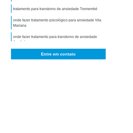
storno de Ansiedade Generalizada
tratamento para transtorno de ansiedade Tremembé
icológico para Ansiedade
onde fazer tratamento psicológico para ansiedade Vila
omorbidade em Dependência
Mariana
idade em Dependência de Drogas
onde fazer tratamento para transtorno de ansiedade
bidade em Dependência de álcool
Jundiaí
 Comorbidade Psiquiátrica
Entre em contato
ra Comorbidade Drogadicta
Comorbidade em Dependência
bidade em Dependência de Drogas
rbidade em Dependência de álcool
ade em Dependência Drogas Sintéticas
e em Dependência Interior de São Paulo
bidade em Dependência São Paulo