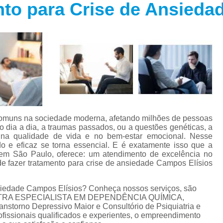
to para Crise de Ansieda
Especialista em Trans
s
Especialista em T
s
Especialista em 
a
Especialista em 
s
Especialista em Tra
Especialista em Tr
s
Especialista em 
comuns na sociedade moderna, afetando milhões de pessoas
Tratamento Alternativo para An
e
 dia a dia, a traumas passados, ou a questões genéticas, a
s na qualidade de vida e no bem-estar emocional. Nesse
Tratamento da Ansie
do e eficaz se torna essencial. E é exatamente isso que a
s
a em São Paulo, oferece: um atendimento de excelência no
Tratamento para Ansiedade
de fazer tratamento para crise de ansiedade Campos Elísios
o
Tratamento para An
nsiedade Campos Elísios? Conheça nossos serviços, são
Tratamento para Ansiedade São 
UIATRA ESPECIALISTA EM DEPENDÊNCIA QUÍMICA,
nstorno Depressivo Maior e Consultório de Psiquiatria e
Tratamento par
issionais qualificados e experientes, o empreendimento