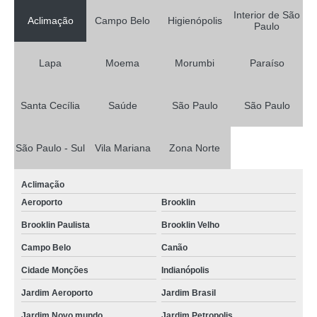
Interior de São
Aclimação
Campo Belo
Higienópolis
Paulo
Lapa
Moema
Morumbi
Paraíso
Santa Cecília
Saúde
São Paulo
São Paulo
São Paulo - Sul
Vila Mariana
Zona Norte
Aclimação
Aeroporto
Brooklin
Brooklin Paulista
Brooklin Velho
Campo Belo
Canão
Cidade Monções
Indianópolis
Jardim Aeroporto
Jardim Brasil
Jardim Novo mundo
Jardim Petropolis