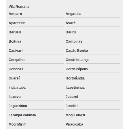
Vila Romana
Amparo
Angatuba
Aparecida
Avaré
Barueri
Bauru
Boituva
Campinas
Capivari
Capão Bonito
Cerquilho
Cesário Lange
Conchas
Cordeirópolis
Guareí
Hortolândia
Indaiatuba
Itapetininga
Itapeva
Jacareí
Jaguariúna
Jundiaí
Laranjal Paulista
Mogi Guaçu
Mogi Mirim
Piracicaba