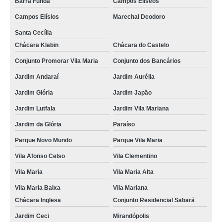
Barra Funda
Campos Elíseos
Campos Elísios
Marechal Deodoro
Santa Cecília
Chácara Klabin
Chácara do Castelo
Conjunto Promorar Vila Maria
Conjunto dos Bancários
Jardim Andaraí
Jardim Aurélia
Jardim Glória
Jardim Japão
Jardim Lutfala
Jardim Vila Mariana
Jardim da Glória
Paraíso
Parque Novo Mundo
Parque Vila Maria
Vila Afonso Celso
Vila Clementino
Vila Maria
Vila Maria Alta
Vila Maria Baixa
Vila Mariana
Chácara Inglesa
Conjunto Residencial Sabará
Jardim Ceci
Mirandópolis