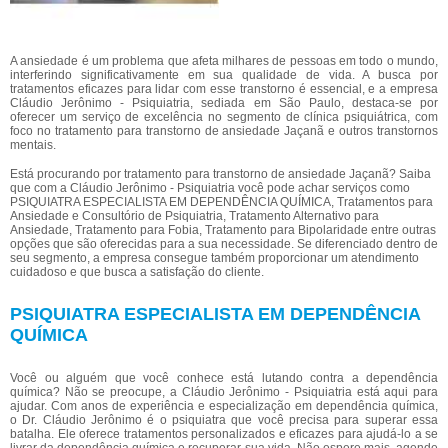
A ansiedade é um problema que afeta milhares de pessoas em todo o mundo,
interferindo significativamente em sua qualidade de vida. A busca por
tratamentos eficazes para lidar com esse transtorno é essencial, e a empresa
Cláudio Jerônimo - Psiquiatria, sediada em São Paulo, destaca-se por
oferecer um serviço de excelência no segmento de clínica psiquiátrica, com
foco no tratamento para transtorno de ansiedade Jaçanã e outros transtornos
mentais.
Está procurando por tratamento para transtorno de ansiedade Jaçanã? Saiba
que com a Cláudio Jerônimo - Psiquiatria você pode achar serviços como
PSIQUIATRA ESPECIALISTA EM DEPENDÊNCIA QUÍMICA, Tratamentos para
Ansiedade e Consultório de Psiquiatria, Tratamento Alternativo para
Ansiedade, Tratamento para Fobia, Tratamento para Bipolaridade entre outras
opções que são oferecidas para a sua necessidade. Se diferenciado dentro de
seu segmento, a empresa consegue também proporcionar um atendimento
cuidadoso e que busca a satisfação do cliente.
PSIQUIATRA ESPECIALISTA EM DEPENDÊNCIA
QUÍMICA
Você ou alguém que você conhece está lutando contra a dependência
química? Não se preocupe, a Cláudio Jerônimo - Psiquiatria está aqui para
ajudar. Com anos de experiência e especialização em dependência química,
o Dr. Cláudio Jerônimo é o psiquiatra que você precisa para superar essa
batalha. Ele oferece tratamentos personalizados e eficazes para ajudá-lo a se