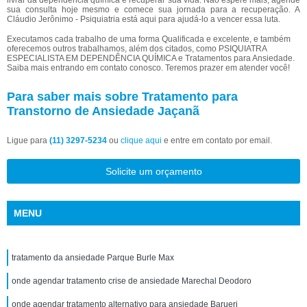
livrar da dependência química e recuperar sua vida. Não espere mais, agende
sua consulta hoje mesmo e comece sua jornada para a recuperação. A
Cláudio Jerônimo - Psiquiatria está aqui para ajudá-lo a vencer essa luta.
Executamos cada trabalho de uma forma Qualificada e excelente, e também
oferecemos outros trabalhamos, além dos citados, como PSIQUIATRA
ESPECIALISTA EM DEPENDÊNCIA QUÍMICA e Tratamentos para Ansiedade.
Saiba mais entrando em contato conosco. Teremos prazer em atender você!
Para saber mais sobre Tratamento para
Transtorno de Ansiedade Jaçanã
Ligue para
(11) 3297-5234
ou
clique aqui
e entre em contato por email.
Solicite um orçamento
MENU
tratamento da ansiedade Parque Burle Max
onde agendar tratamento crise de ansiedade Marechal Deodoro
onde agendar tratamento alternativo para ansiedade Barueri