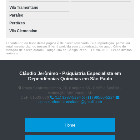
Vila Tramontano
Paraíso
Perdizes
Vila Clementino
O conteúdo do texto desta página é de direito reservado. Sua reprodução, parcial ou
total, mesmo citando nossos links, é proibida sem a autorização do autor. Crime de
violação de direito autoral – artigo 184 do Código Penal –
Lei 9610/98 - Lei de direitos
autorais
.
Cláudio Jerônimo - Psiquiatria Especialista em
Dependências Químicas em São Paulo
Praça Santo Agostinho, 70, Conjunto 55 - Edifício Satélite -
Aclimação São Paulo - SP
CEP: 01533-070
(11) 3297-5234
(11) 99550-5224
consultoriodoutorcaludio@gmail.com
Home