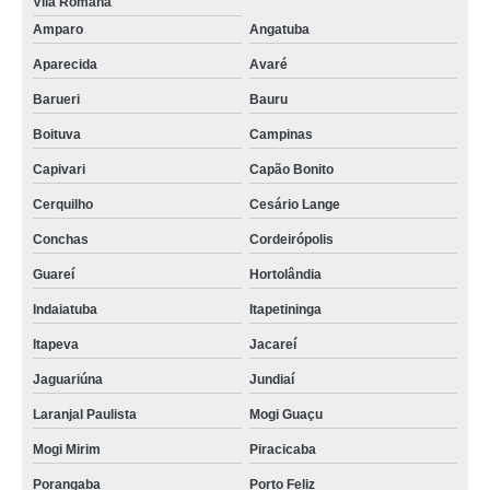
Vila Romana
Amparo
Angatuba
Aparecida
Avaré
Barueri
Bauru
Boituva
Campinas
Capivari
Capão Bonito
Cerquilho
Cesário Lange
Conchas
Cordeirópolis
Guareí
Hortolândia
Indaiatuba
Itapetininga
Itapeva
Jacareí
Jaguariúna
Jundiaí
Laranjal Paulista
Mogi Guaçu
Mogi Mirim
Piracicaba
Porangaba
Porto Feliz