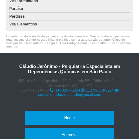
Vila Tramontano
Paraíso
Perdizes
Vila Clementino
O conteúdo do texto desta página é de direito reservado. Sua reprodução, parcial ou
total, mesmo citando nossos links, é proibida sem a autorização do autor. Crime de
violação de direito autoral – artigo 184 do Código Penal –
Lei 9610/98 - Lei de direitos
autorais
.
Cláudio Jerônimo - Psiquiatria Especialista em
Dependências Químicas em São Paulo
Praça Santo Agostinho, 70, Conjunto 55 - Edifício Satélite -
Aclimação São Paulo - SP
CEP: 01533-070
(11) 3297-5234
(11) 99550-5224
consultoriodoutorcaludio@gmail.com
Home
Empresa