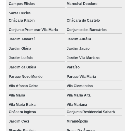
Campos Elísios
Marechal Deodoro
Santa Cecília
Chácara Klabin
Chácara do Castelo
Conjunto Promorar Vila Maria
Conjunto dos Bancários
Jardim Andaraí
Jardim Aurélia
Jardim Glória
Jardim Japão
Jardim Lutfala
Jardim Vila Mariana
Jardim da Glória
Paraíso
Parque Novo Mundo
Parque Vila Maria
Vila Afonso Celso
Vila Clementino
Vila Maria
Vila Maria Alta
Vila Maria Baixa
Vila Mariana
Chácara Inglesa
Conjunto Residencial Sabará
Jardim Ceci
Mirandópolis
Planalto Paulista
Praça Da Árvore