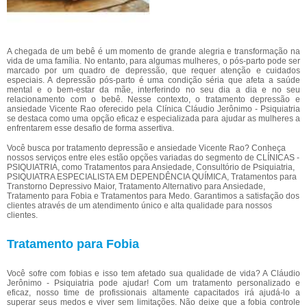
A chegada de um bebê é um momento de grande alegria e transformação na
vida de uma família. No entanto, para algumas mulheres, o pós-parto pode ser
marcado por um quadro de depressão, que requer atenção e cuidados
especiais. A depressão pós-parto é uma condição séria que afeta a saúde
mental e o bem-estar da mãe, interferindo no seu dia a dia e no seu
relacionamento com o bebê. Nesse contexto, o tratamento depressão e
ansiedade Vicente Rao oferecido pela Clínica Cláudio Jerônimo - Psiquiatria
se destaca como uma opção eficaz e especializada para ajudar as mulheres a
enfrentarem esse desafio de forma assertiva.
Você busca por tratamento depressão e ansiedade Vicente Rao? Conheça
nossos serviços entre eles estão opções variadas do segmento de CLÍNICAS -
PSIQUIATRIA, como Tratamentos para Ansiedade, Consultório de Psiquiatria,
PSIQUIATRA ESPECIALISTA EM DEPENDÊNCIA QUÍMICA, Tratamentos para
Transtorno Depressivo Maior, Tratamento Alternativo para Ansiedade,
Tratamento para Fobia e Tratamentos para Medo. Garantimos a satisfação dos
clientes através de um atendimento único e alta qualidade para nossos
clientes.
Tratamento para Fobia
Você sofre com fobias e isso tem afetado sua qualidade de vida? A Cláudio
Jerônimo - Psiquiatria pode ajudar! Com um tratamento personalizado e
eficaz, nosso time de profissionais altamente capacitados irá ajudá-lo a
superar seus medos e viver sem limitações. Não deixe que a fobia controle