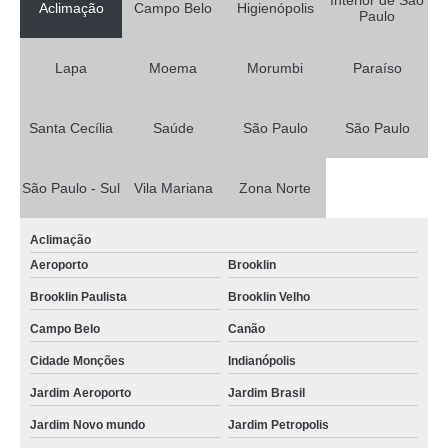
Interior de São
Aclimação
Campo Belo
Higienópolis
Paulo
Lapa
Moema
Morumbi
Paraíso
Santa Cecília
Saúde
São Paulo
São Paulo
São Paulo - Sul
Vila Mariana
Zona Norte
Aclimação
Aeroporto
Brooklin
Brooklin Paulista
Brooklin Velho
Campo Belo
Canão
Cidade Monções
Indianópolis
Jardim Aeroporto
Jardim Brasil
Jardim Novo mundo
Jardim Petropolis