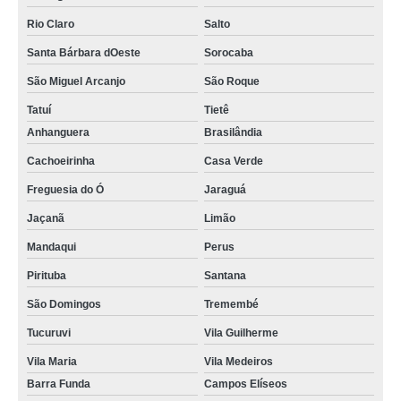
Rio Claro
Salto
Santa Bárbara dOeste
Sorocaba
São Miguel Arcanjo
São Roque
Tatuí
Tietê
Anhanguera
Brasilândia
Cachoeirinha
Casa Verde
Freguesia do Ó
Jaraguá
Jaçanã
Limão
Mandaqui
Perus
Pirituba
Santana
São Domingos
Tremembé
Tucuruvi
Vila Guilherme
Vila Maria
Vila Medeiros
Barra Funda
Campos Elíseos