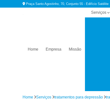
Praça Santo Agostinho, 70, Conjunto 55 - Edifício Satélite
Serviços
Consultório
psiquiatras
Especialist
em
dependênci
químicas
Home
Empresa
Missão
Tratamento
para
ansiedade
Tratamento
para
comorbidad
em
dependênci
Home
Serviços
tratamentos para depressão
tr
Tratamento
para
depressão