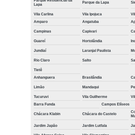
Parque Residencial da
Parque da Lapa
Si
Lapa
Vila Carlina
Vila Ipojuca
Vi
Amparo
Angatuba
Ap
Campinas
Capivari
Ca
Guareí
Hortolândia
In
Jundiaí
Laranjal Paulista
Mo
Rio Claro
Salto
Sa
Tietê
Anhanguera
Brasilândia
Ca
Limão
Mandaqui
Pe
Tucuruvi
Vila Guilherme
Vi
Barra Funda
Campos Elíseos
Co
Chácara Klabin
Chácara do Castelo
Ma
Jardim Japão
Jardim Lutfala
Ja