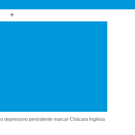
Psiquiatria
Consultório de Psiquiatria
gia
Consultório de Psiquiatria e Psicoterapia
sultório Psiquiatra Interior de São Paulo
de Mim
Consultório Psiquiatra Próximo
 de Mim
Consultório Psiquiatra São Paulo
o
Consultório Psiquiátrico Perto
 em Dependência Química
ncia Química Interior de São Paulo
ependência Química São Paulo
Transtorno de Uso de Cocaína
no depressivo persistente marcar Chácara Inglesa
 Transtorno de Uso de Crack