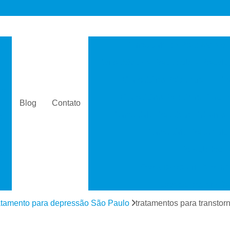
s
Consultório de Psicologia e 
Consultório de Psiquiatria e Psicolo
a
Consultório Psiquiatra
Con
as
Consultório Psiquiatra Perto 
Blog
Contato
Consultório Psiquiatra Próximo
s
Consultório Psiquiátric
Especialista
s
Especialista em Dependê
e
Especialista em D
a
Especialista em 
atamento para depressão São Paulo
tratamentos para transtor
s
Especialista em