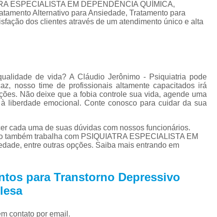
Tratamento para Tran
QUIATRA ESPECIALISTA EM DEPENDÊNCIA QUÍMICA,
atamento Alternativo para Ansiedade, Tratamento para
Tratamento Ps
sfação dos clientes através de um atendimento único e alta
Tratamento de C
Tratamento de Comorb
Tratamento de Comor
qualidade de vida? A Cláudio Jerônimo - Psiquiatria pode
az, nosso time de profissionais altamente capacitados irá
Tratamento de
ações. Não deixe que a fobia controle sua vida, agende uma
Tratamento pa
à liberdade emocional. Conte conosco para cuidar da sua
Tratamento para 
ecer cada uma de suas dúvidas com nossos funcionários.
Tratamento para Comor
ento também trabalha com PSIQUIATRA ESPECIALISTA EM
de, entre outras opções. Saiba mais entrando em
Tratamento para Como
Tratamento para Comorbid
ntos para Transtorno Depressivo
Tratamento para Comorbidad
lesa
Tratamento para Comor
em contato por email.