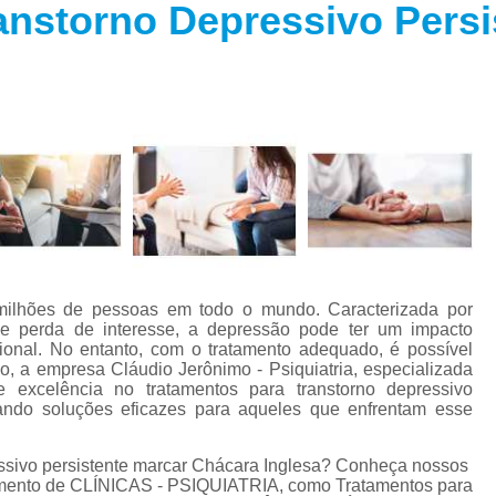
anstorno Depressivo Persi
Especialista em Trans
s
Especialista em T
s
Especialista em 
a
Especialista em 
s
Especialista em Tra
Especialista em Tr
s
Especialista em 
Tratamento Alternativo para An
e
ilhões de pessoas em todo o mundo. Caracterizada por
Tratamento da Ansie
o e perda de interesse, a depressão pode ter um impacto
s
cional. No entanto, com o tratamento adequado, é possível
Tratamento para Ansiedade
, a empresa Cláudio Jerônimo - Psiquiatria, especializada
o
e excelência no tratamentos para transtorno depressivo
Tratamento para An
nando soluções eficazes para aqueles que enfrentam esse
Tratamento para Ansiedade São 
essivo persistente marcar Chácara Inglesa? Conheça nossos
Tratamento par
egmento de CLÍNICAS - PSIQUIATRIA, como Tratamentos para