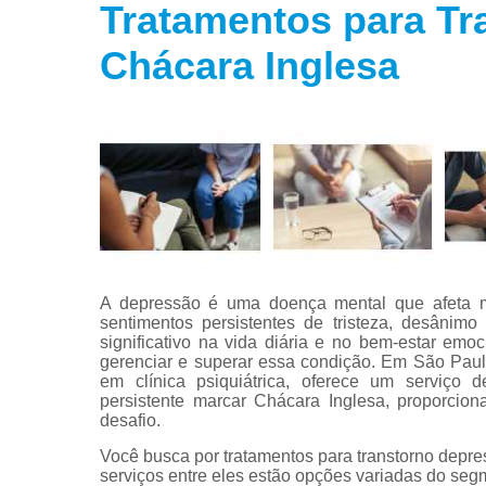
Tratamentos para Tr
Tratamento
para fobias
Chácara Inglesa
Tratamento
para insôni
Tratamento
para
transtorno
bipolar
Tratamento
para
transtorno d
estresse
A depressão é uma doença mental que afeta m
sentimentos persistentes de tristeza, desânim
Tratamento
significativo na vida diária e no bem-estar emo
para
gerenciar e superar essa condição. Em São Paulo
transtorno d
em clínica psiquiátrica, oferece um serviço d
pânico
persistente marcar Chácara Inglesa, proporcio
desafio.
Você busca por tratamentos para transtorno depr
serviços entre eles estão opções variadas do s