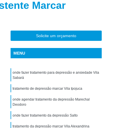
stente Marcar
torno de Uso de Drogas Sintéticas
ranstorno de Uso de Ketamina
Transtorno de Uso de álcool
Transtorno de Uso de Maconha
Solicite um orçamento
nstorno de Uso de Metanfetamina
anstorno de Uso de Substância
MENU
Transtorno de Uso de êxtase
siedade
Tratamento Crise de Ansiedade
onde fazer tratamento para depressão e ansiedade Vila
Sabará
dade
Tratamento de Ansiedade
tratamento de depressão marcar Vila Ipojuca
Tratamento para Ansiedade e Depressão
onde agendar tratamento da depressão Marechal
siedade Interior de São Paulo
Deodoro
Paulo
Tratamento para Crise de Ansiedade
onde fazer tratamento da depressão Salto
a Transtorno de Ansiedade
tratamento da depressão marcar Vila Alexandrina