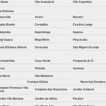
ciliano
Vila Anastácio
Vila Argentina
Tratamentos para Fobia
la Romana
Tratamento contra In
arecida
Avaré
Barueri
Tratamento para Insônia Crôni
pão Bonito
Cerquilho
Cesário Lange
Tratamento para Insônia em 
daiatuba
Itapetininga
Itapeva
Tratamento para Insônia Idoso
gi Guaçu
Mogi Mirim
Piracicaba
Tratamento para Insônia São 
nta Bárbara dOeste
Sorocaba
São Miguel Arcanjo
Tratamento Alt
choeirinha
Casa Verde
Freguesia do Ó
Tratamento Alternativo para Trans
rus
Pirituba
Santana
Tratamento de Bipolaridad
la Maria
Vila Medeiros
Tratamento para Bipolaridad
Campos Elísios
Marechal Deodoro
Tratamento para Pessoa Bipol
njunto Promorar Vila
Conjunto dos Bancários
Jardim Andaraí
ria
Tratamento para Transt
rdim Vila Mariana
Jardim da Glória
Paraíso
Tratamento para 