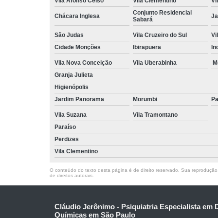
Vila Afonso Celso
Vila Clementino
Vi
Conjunto Residencial
Chácara Inglesa
Ja
Sabará
São Judas
Vila Cruzeiro do Sul
Vi
Cidade Monções
Ibirapuera
In
Vila Nova Conceição
Vila Uberabinha
M
Granja Julieta
Higienópolis
Jardim Panorama
Morumbi
Pa
Vila Suzana
Vila Tramontano
Paraíso
Perdizes
Vila Clementino
O conteúdo do texto desta página é de direito reservado. Sua reprodução, 
de direitos autorais
.
Cláudio Jerônimo - Psiquiatria Especialista em
Químicas em São Paulo