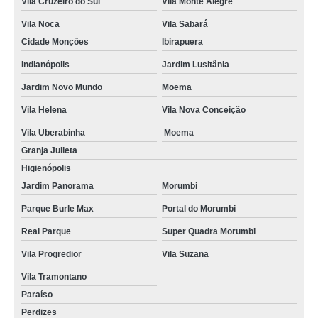
Vila Cruzeiro do Sul
Vila Monte Alegre
Vila Noca
Vila Sabará
Cidade Monções
Ibirapuera
Indianópolis
Jardim Lusitânia
Jardim Novo Mundo
Moema
Vila Helena
Vila Nova Conceição
Vila Uberabinha
Moema
Granja Julieta
Higienópolis
Jardim Panorama
Morumbi
Parque Burle Max
Portal do Morumbi
Real Parque
Super Quadra Morumbi
Vila Progredior
Vila Suzana
Vila Tramontano
Paraíso
Perdizes