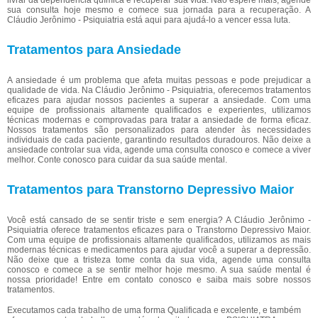
livrar da dependência química e recuperar sua vida. Não espere mais, agende
sua consulta hoje mesmo e comece sua jornada para a recuperação. A
Cláudio Jerônimo - Psiquiatria está aqui para ajudá-lo a vencer essa luta.
Tratamentos para Ansiedade
A ansiedade é um problema que afeta muitas pessoas e pode prejudicar a
qualidade de vida. Na Cláudio Jerônimo - Psiquiatria, oferecemos tratamentos
eficazes para ajudar nossos pacientes a superar a ansiedade. Com uma
equipe de profissionais altamente qualificados e experientes, utilizamos
técnicas modernas e comprovadas para tratar a ansiedade de forma eficaz.
Nossos tratamentos são personalizados para atender às necessidades
individuais de cada paciente, garantindo resultados duradouros. Não deixe a
ansiedade controlar sua vida, agende uma consulta conosco e comece a viver
melhor. Conte conosco para cuidar da sua saúde mental.
Tratamentos para Transtorno Depressivo Maior
Você está cansado de se sentir triste e sem energia? A Cláudio Jerônimo -
Psiquiatria oferece tratamentos eficazes para o Transtorno Depressivo Maior.
Com uma equipe de profissionais altamente qualificados, utilizamos as mais
modernas técnicas e medicamentos para ajudar você a superar a depressão.
Não deixe que a tristeza tome conta da sua vida, agende uma consulta
conosco e comece a se sentir melhor hoje mesmo. A sua saúde mental é
nossa prioridade! Entre em contato conosco e saiba mais sobre nossos
tratamentos.
Executamos cada trabalho de uma forma Qualificada e excelente, e também