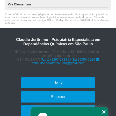
Vila Clementino
O conteúdo do texto desta página é de direito reservado. Sua reprodução, parcial ou
total, mesmo citando nossos links, é proibida sem a autorização do autor. Crime de
violação de direito autoral – artigo 184 do Código Penal –
Lei 9610/98 - Lei de direitos
autorais
.
Cláudio Jerônimo - Psiquiatria Especialista em
Dependências Químicas em São Paulo
Praça Santo Agostinho, 70, Conjunto 55 - Edifício Satélite -
Aclimação São Paulo - SP
CEP: 01533-070
(11) 3297-5234
(11) 99550-5224
consultoriodoutorcaludio@gmail.com
Home
Empresa
Missão