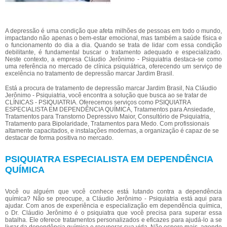
A depressão é uma condição que afeta milhões de pessoas em todo o mundo,
impactando não apenas o bem-estar emocional, mas também a saúde física e
o funcionamento do dia a dia. Quando se trata de lidar com essa condição
debilitante, é fundamental buscar o tratamento adequado e especializado.
Neste contexto, a empresa Cláudio Jerônimo - Psiquiatria destaca-se como
uma referência no mercado de clínica psiquiátrica, oferecendo um serviço de
excelência no tratamento de depressão marcar Jardim Brasil.
Está a procura de tratamento de depressão marcar Jardim Brasil, Na Cláudio
Jerônimo - Psiquiatria, você encontra a solução que busca ao se tratar de
CLÍNICAS - PSIQUIATRIA. Oferecemos serviços como PSIQUIATRA
ESPECIALISTA EM DEPENDÊNCIA QUÍMICA, Tratamentos para Ansiedade,
Tratamentos para Transtorno Depressivo Maior, Consultório de Psiquiatria,
Tratamento para Bipolaridade, Tratamentos para Medo. Com profissionais
altamente capacitados, e instalações modernas, a organização é capaz de se
destacar de forma positiva no mercado.
PSIQUIATRA ESPECIALISTA EM DEPENDÊNCIA
QUÍMICA
Você ou alguém que você conhece está lutando contra a dependência
química? Não se preocupe, a Cláudio Jerônimo - Psiquiatria está aqui para
ajudar. Com anos de experiência e especialização em dependência química,
o Dr. Cláudio Jerônimo é o psiquiatra que você precisa para superar essa
batalha. Ele oferece tratamentos personalizados e eficazes para ajudá-lo a se