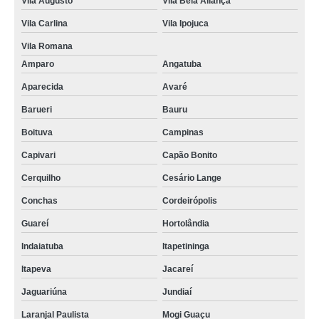
Vila Augusto
Vila Bela Aliança
Vila Carlina
Vila Ipojuca
Vila Romana
Amparo
Angatuba
Aparecida
Avaré
Barueri
Bauru
Boituva
Campinas
Capivari
Capão Bonito
Cerquilho
Cesário Lange
Conchas
Cordeirópolis
Guareí
Hortolândia
Indaiatuba
Itapetininga
Itapeva
Jacareí
Jaguariúna
Jundiaí
Laranjal Paulista
Mogi Guaçu