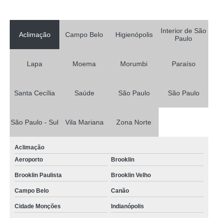
Interior de São
Aclimação
Campo Belo
Higienópolis
Paulo
Lapa
Moema
Morumbi
Paraíso
Santa Cecília
Saúde
São Paulo
São Paulo
São Paulo - Sul
Vila Mariana
Zona Norte
Aclimação
Aeroporto
Brooklin
Brooklin Paulista
Brooklin Velho
Campo Belo
Canão
Cidade Monções
Indianópolis