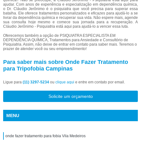
química? Não se preocupe, a Cláudio Jerônimo - Psiquiatria está aqui para
ajudar. Com anos de experiência e especialização em dependência química,
o Dr. Cláudio Jerônimo é o psiquiatra que você precisa para superar essa
batalha. Ele oferece tratamentos personalizados e eficazes para ajudá-lo a se
livrar da dependência química e recuperar sua vida. Não espere mais, agende
sua consulta hoje mesmo e comece sua jornada para a recuperação. A
Cláudio Jerônimo - Psiquiatria está aqui para ajudá-lo a vencer essa luta.
Oferecemos também a opção de PSIQUIATRA ESPECIALISTA EM
DEPENDÊNCIA QUÍMICA, Tratamentos para Ansiedade e Consultório de
Psiquiatria. Assim, não deixe de entrar em contato para saber mais. Teremos o
prazer de atender você ou seu empreendimento!
Para saber mais sobre Onde Fazer Tratamento
para Tripofobia Campinas
Ligue para
(11) 3297-5234
ou
clique aqui
e entre em contato por email.
Solicite um orçamento
MENU
onde fazer tratamento para fobia Vila Medeiros