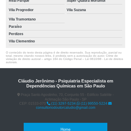
Real Parque
Super Quadra Morumbi
Vila Progredior
Vila Suzana
Vila Tramontano
Paraíso
Perdizes
Vila Clementino
O conteúdo do texto desta página é de direito reservado. Sua reprodução, parcial ou
total, mesmo citando nossos links, é proibida sem a autorização do autor. Crime de
violação de direito autoral – artigo 184 do Código Penal –
Lei 9610/98 - Lei de direitos
autorais
.
Cláudio Jerônimo - Psiquiatria Especialista em
Dependências Químicas em São Paulo
Praça Santo Agostinho, 70, Conjunto 55 - Edifício Satélite -
Aclimação São Paulo - SP
CEP: 01533-070
(11) 3297-5234
(11) 99550-5224
consultoriodoutorcaludio@gmail.com
Home