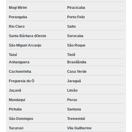
Mogi Mirim
Piracicaba
Porangaba
Porto Feliz
Rio Claro
Salto
Santa Bárbara dOeste
Sorocaba
São Miguel Arcanjo
São Roque
Tatuí
Tietê
Anhanguera
Brasilândia
Cachoeirinha
Casa Verde
Freguesia do Ó
Jaraguá
Jaçanã
Limão
Mandaqui
Perus
Pirituba
Santana
São Domingos
Tremembé
Tucuruvi
Vila Guilherme