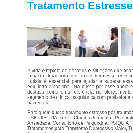
Tratamento Estresse
Tratamento
para fobias
Tratamento
para insôni
Tratamento
para
transtorno
bipolar
Tratamento
para
A vida é repleta de desafios e situações que p
transtorno d
impacto duradouro em nosso bem-estar emociona
estresse
Lutfala é essencial para ajudar a superar ess
equilíbrio emocional. Na busca por esse apoio e
Tratamento
destaca como uma referência no oferecimento d
para
segmento de clínica psiquiátrica com profission
transtorno d
pacientes.
pânico
Para quem busca tratamento estresse pós traumáti
PSIQUIATRIA, com a Cláudio Jerônimo - Psiquiatr
Ansiedade, Consultório de Psiquiatria, PSI
Tratamentos para Transtorno Depressivo Maior, Tra