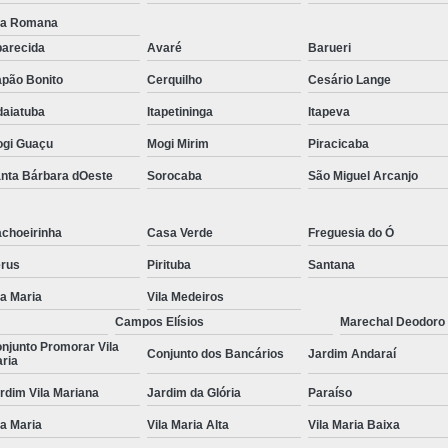
la Romana
Tratamentos para Fobia
arecida
Avaré
Barueri
Tratamento contra In
pão Bonito
Cerquilho
Cesário Lange
Tratamento para Insônia Crôni
daiatuba
Itapetininga
Itapeva
Tratamento para Insônia em 
gi Guaçu
Mogi Mirim
Piracicaba
Tratamento para Insônia Idoso
nta Bárbara dOeste
Sorocaba
São Miguel Arcanjo
Tratamento para Insônia São 
Tratamento Alt
choeirinha
Casa Verde
Freguesia do Ó
rus
Pirituba
Santana
Tratamento Alternativo para Trans
la Maria
Vila Medeiros
Tratamento de Bipolaridad
Campos Elísios
Marechal Deodoro
Tratamento para Bipolaridad
njunto Promorar Vila
Conjunto dos Bancários
Jardim Andaraí
ria
Tratamento para Pessoa Bipol
rdim Vila Mariana
Jardim da Glória
Paraíso
Tratamento para Transt
la Maria
Vila Maria Alta
Vila Maria Baixa
Tratamento para 