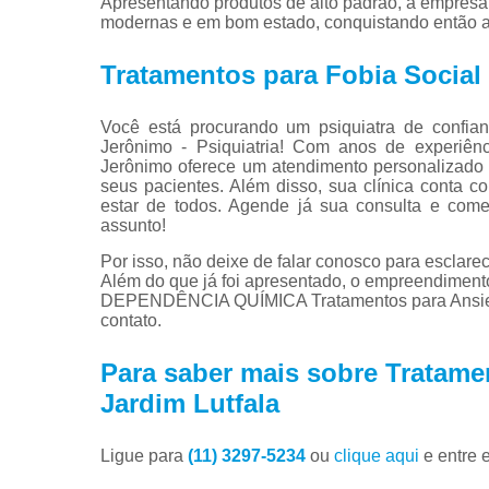
Apresentando produtos de alto padrão, a empresa 
modernas e em bom estado, conquistando então a
Tratamentos para Fobia Social
Você está procurando um psiquiatra de confi
Jerônimo - Psiquiatria! Com anos de experiênc
Jerônimo oferece um atendimento personalizado
seus pacientes. Além disso, sua clínica conta c
estar de todos. Agende já sua consulta e co
assunto!
Por isso, não deixe de falar conosco para esclar
Além do que já foi apresentado, o empreendim
DEPENDÊNCIA QUÍMICA Tratamentos para Ansieda
contato.
Para saber mais sobre Tratame
Jardim Lutfala
Ligue para
(11) 3297-5234
ou
clique aqui
e entre 