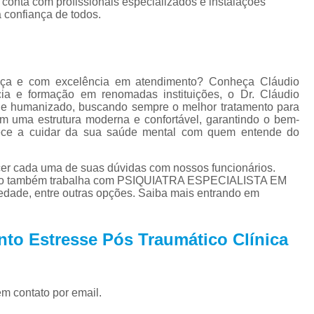
conta com profissionais especializados e instalações
Tratamento para Tran
 confiança de todos.
Tratamento Ps
Tratamento de C
Tratamento de Comorb
ança e com excelência em atendimento? Conheça Cláudio
ia e formação em renomadas instituições, o Dr. Cláudio
Tratamento de Comor
 e humanizado, buscando sempre o melhor tratamento para
om uma estrutura moderna e confortável, garantindo o bem-
Tratamento de
mece a cuidar da sua saúde mental com quem entende do
Tratamento pa
ecer cada uma de suas dúvidas com nossos funcionários.
Tratamento para 
ento também trabalha com PSIQUIATRA ESPECIALISTA EM
de, entre outras opções. Saiba mais entrando em
Tratamento para Comor
Tratamento para Como
nto Estresse Pós Traumático Clínica
Tratamento para Comorbid
Tratamento para Comorbidad
Tratamento para Comor
em contato por email.