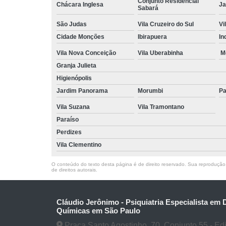
Conjunto Residencial
Chácara Inglesa
Ja
Sabará
São Judas
Vila Cruzeiro do Sul
Vi
Cidade Monções
Ibirapuera
In
Vila Nova Conceição
Vila Uberabinha
M
Granja Julieta
Higienópolis
Jardim Panorama
Morumbi
Pa
Vila Suzana
Vila Tramontano
Paraíso
Perdizes
Vila Clementino
O conteúdo do texto desta página é de direito reservado. Sua reprodução, 
de direitos autorais
.
Cláudio Jerônimo - Psiquiatria Especialista em
Químicas em São Paulo
Praça Santo Agostinho, 70, Conjunto 55 - Edifí