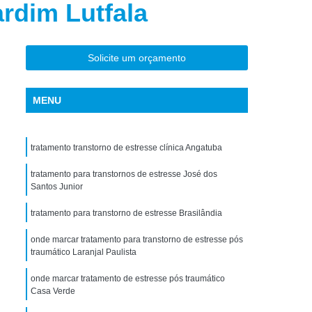
rdim Lutfala
torno de Uso de Drogas Sintéticas
ranstorno de Uso de Ketamina
Transtorno de Uso de álcool
Solicite um orçamento
Transtorno de Uso de Maconha
MENU
nstorno de Uso de Metanfetamina
anstorno de Uso de Substância
tratamento transtorno de estresse clínica Angatuba
Transtorno de Uso de êxtase
siedade
tratamento para transtornos de estresse José dos
Tratamento Crise de Ansiedade
Santos Junior
dade
Tratamento de Ansiedade
tratamento para transtorno de estresse Brasilândia
Tratamento para Ansiedade e Depressão
onde marcar tratamento para transtorno de estresse pós
siedade Interior de São Paulo
traumático Laranjal Paulista
Paulo
Tratamento para Crise de Ansiedade
onde marcar tratamento de estresse pós traumático
Casa Verde
a Transtorno de Ansiedade