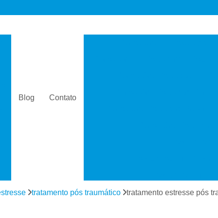
s
Consultório de Psicologia e 
Consultório de Psiquiatria e Psicolo
a
Consultório Psiquiatra
Con
as
Consultório Psiquiatra Perto 
Blog
Contato
Consultório Psiquiatra Próximo
s
Consultório Psiquiátric
Especialista
s
Especialista em Dependê
e
Especialista em D
a
Especialista em 
estresse
tratamento pós traumático
tratamento estresse pós tr
s
Especialista em