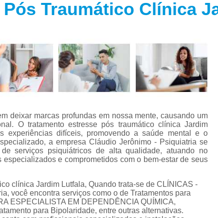
 Pós Traumático Clínica Ja
Especialista em Trans
s
Especialista em T
s
Especialista em 
a
Especialista em 
s
Especialista em Tra
Especialista em Tr
s
Especialista em 
odem deixar marcas profundas em nossa mente, causando um
Tratamento Alternativo para An
e
l. O tratamento estresse pós traumático clínica Jardim
as experiências difíceis, promovendo a saúde mental e o
Tratamento da Ansie
specializado, a empresa Cláudio Jerônimo - Psiquiatria se
s
e serviços psiquiátricos de alta qualidade, atuando no
Tratamento para Ansiedade
ais especializados e comprometidos com o bem-estar de seus
o
Tratamento para An
co clínica Jardim Lutfala, Quando trata-se de CLÍNICAS -
Tratamento para Ansiedade São 
ia, você encontra serviços como o de Tratamentos para
QUIATRA ESPECIALISTA EM DEPENDÊNCIA QUÍMICA,
Tratamento par
tamento para Bipolaridade, entre outras alternativas.