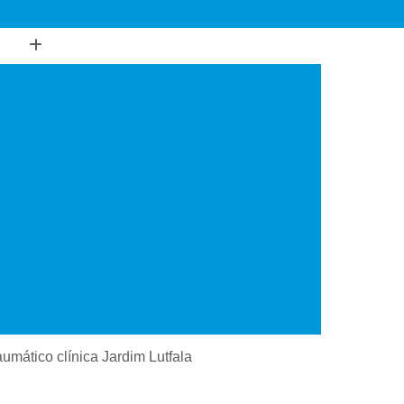
Psiquiatria
Consultório de Psiquiatria
gia
Consultório de Psiquiatria e Psicoterapia
sultório Psiquiatra Interior de São Paulo
de Mim
Consultório Psiquiatra Próximo
 de Mim
Consultório Psiquiatra São Paulo
o
Consultório Psiquiátrico Perto
 em Dependência Química
ncia Química Interior de São Paulo
ependência Química São Paulo
Transtorno de Uso de Cocaína
aumático clínica Jardim Lutfala
 Transtorno de Uso de Crack