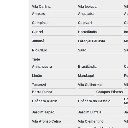
Vila Carlina
Vila Ipojuca
Vi
Amparo
Angatuba
Ap
Campinas
Capivari
Ca
Guareí
Hortolândia
In
Jundiaí
Laranjal Paulista
Mo
Rio Claro
Salto
Sa
Tietê
Anhanguera
Brasilândia
Ca
Limão
Mandaqui
Pe
Tucuruvi
Vila Guilherme
Vi
Barra Funda
Campos Elíseos
Co
Chácara Klabin
Chácara do Castelo
Ma
Jardim Japão
Jardim Lutfala
Ja
Vila Afonso Celso
Vila Clementino
Vi