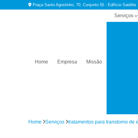
Praça Santo Agostinho, 70, Conjunto 55 - Edifício Satélite
Serviços
Consultório
psiquiatras
Especialist
em
dependênci
químicas
Home
Empresa
Missão
Tratamento
para
ansiedade
Tratamento
para
comorbidad
em
dependênci
Home
Serviços
tratamentos para transtorno de 
Tratamento
para
depressão