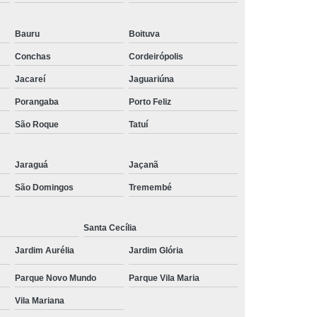
 Social
Tratamentos para Medo
Bauru
Boituva
sônia
Tratamento para Insônia
Conchas
Cordeirópolis
ca
Tratamento para Insônia e Ansiedade
Jacareí
Jaguariúna
Idosos
Tratamento para Insônia Grave
Porangaba
Porto Feliz
Tratamento para Insônia Interior de São Paulo
São Roque
Tatuí
Paulo
Tratamento para Insônia Terminal
ernativo para Bipolaridade
Jaraguá
Jaçanã
São Domingos
Tremembé
torno Bipolar
Tratamento da Bipolaridade
e
Tratamento de Transtorno Bipolar
Santa Cecília
e
Tratamento para Depressão Bipolar
Jardim Aurélia
Jardim Glória
ar
Tratamento para Transtorno Bipolar
Parque Novo Mundo
Parque Vila Maria
orno Bipolar Interior de São Paulo
Vila Mariana
Transtorno Bipolar São Paulo