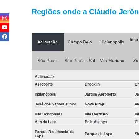
Regiões onde a Cláudio Jerôni
Inte
Aclimação
Campo Belo
Higienópolis
São Paulo
São Paulo - Sul
Vila Mariana
Zo
Aclimação
Aeroporto
Brooklin
Br
Indianópolis
Jardim Aeroporto
Ja
José dos Santos Junior
Nova Piraju
Vi
Vila Congonhas
Vila Cordeiro
Vi
Alto da Lapa
Bela Aliança
Ci
Parque Residencial da
Parque da Lapa
Si
Lapa