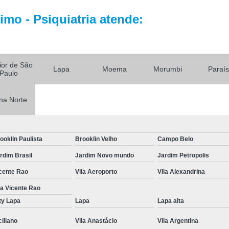
Tratamento par
mo - Psiquiatria atende:
Tratamento Alternativo para
Tratamento de Depres
Tratamento pa
rior de São
Lapa
Moema
Morumbi
Paraí
Tratamento para De
Paulo
Tratamento para Depressão Pós P
na Norte
Tratamento Ps
Tratamentos para
ooklin Paulista
Brooklin Velho
Campo Belo
Tratamentos para Transtorno Dep
rdim Brasil
Jardim Novo mundo
Jardim Petropolis
Tratamento de Fobia
cente Rao
Vila Aeroporto
Vila Alexandrina
Tratamento para Claus
la Vicente Rao
Tratamento pa
ty Lapa
Lapa
Lapa alta
Tratamento para Fobia Interior de 
ciliano
Vila Anastácio
Vila Argentina
Tratamento para Fobi