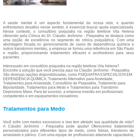
A saúde mental é um aspecto fundamental da nossa vida, e quando
enfrentamos desafios nesse sentido, é essencial buscar ajuda especializada.
Nesse contexto, o consultório psiquiatra na região telefone Vila Helena
oferecido pela Clínica do Dr. Cláudio Jerônimo - Psiquiatria se destaca como
uma opção de excelência no segmento de clínica psiquiátrica. Com uma
abordagem focada no gerenciamento de casos de dependência química e
outros transtornos mentais, a empresa se tornou uma referência em São Paulo
e região, proporcionando tratamentos eficazes e acolhedores para seus
pacientes.
Interessado em consultório psiquiatra na região telefone Vila Helena?
Encontre a solução que você precisa aqui na Cláudio Jerônimo - Psiquiatria.
São diversas opções disponibilizadas, como PSIQUIATRA ESPECIALISTA EM
DEPENDÊNCIA QUÍMICA, Tratamento Alternativo para Ansiedade,
Tratamentos para Ansiedade, Consultório de Psiquiatria, Tratamento para
Bipolaridade, Tratamentos para Medo e Tratamentos para Transtorno
Depressivo Maior. Para tal sucesso, a empresa investiu em profissionais
competentes e em equipamentos inovadores.
Tratamentos para Medo
Você sofre com medos excessivos e isso tem afetado sua qualidade de vida?
A Cláudio Jerônimo - Psiquiatria pode ajudar! Oferecemos tratamentos
personalizados para diferentes tipos de medo, como fobias, transtorno de
ansiedade e pânico. Com uma equipe de profissionais altamente capacitados,