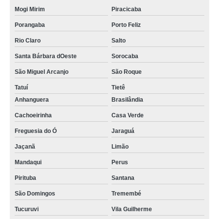
Mogi Mirim
Piracicaba
Porangaba
Porto Feliz
Rio Claro
Salto
Santa Bárbara dOeste
Sorocaba
São Miguel Arcanjo
São Roque
Tatuí
Tietê
Anhanguera
Brasilândia
Cachoeirinha
Casa Verde
Freguesia do Ó
Jaraguá
Jaçanã
Limão
Mandaqui
Perus
Pirituba
Santana
São Domingos
Tremembé
Tucuruvi
Vila Guilherme