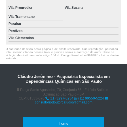
Vila Progredior
Vila Suzana
Vila Tramontano
Paraíso
Perdizes
Vila Clementino
O conteúdo do texto desta página é de direito reservado. Sua reprodução, parcial ou
total, mesmo citando nossos links, é proibida sem a autorização do autor. Crime de
violação de direito autoral – artigo 184 do Código Penal –
Lei 9610/98 - Lei de direitos
autorais
.
Cláudio Jerônimo - Psiquiatria Especialista em
Dependências Químicas em São Paulo
Praça Santo Agostinho, 70, Conjunto 55 - Edifício Satélite -
Aclimação São Paulo - SP
CEP: 01533-070
(11) 3297-5234
(11) 99550-5224
consultoriodoutorcaludio@gmail.com
Home