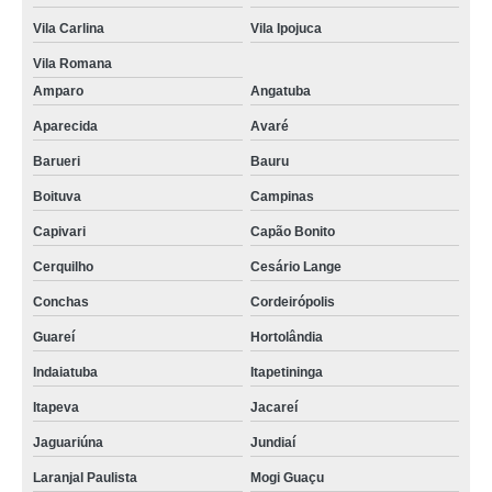
Vila Carlina
Vila Ipojuca
Vila Romana
Amparo
Angatuba
Aparecida
Avaré
Barueri
Bauru
Boituva
Campinas
Capivari
Capão Bonito
Cerquilho
Cesário Lange
Conchas
Cordeirópolis
Guareí
Hortolândia
Indaiatuba
Itapetininga
Itapeva
Jacareí
Jaguariúna
Jundiaí
Laranjal Paulista
Mogi Guaçu