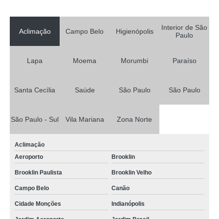
Interior de São
Aclimação
Campo Belo
Higienópolis
Paulo
Lapa
Moema
Morumbi
Paraíso
Santa Cecília
Saúde
São Paulo
São Paulo
São Paulo - Sul
Vila Mariana
Zona Norte
Aclimação
Aeroporto
Brooklin
Brooklin Paulista
Brooklin Velho
Campo Belo
Canão
Cidade Monções
Indianópolis