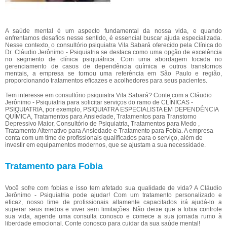
A saúde mental é um aspecto fundamental da nossa vida, e quando
enfrentamos desafios nesse sentido, é essencial buscar ajuda especializada.
Nesse contexto, o consultório psiquiatra Vila Sabará oferecido pela Clínica do
Dr. Cláudio Jerônimo - Psiquiatria se destaca como uma opção de excelência
no segmento de clínica psiquiátrica. Com uma abordagem focada no
gerenciamento de casos de dependência química e outros transtornos
mentais, a empresa se tornou uma referência em São Paulo e região,
proporcionando tratamentos eficazes e acolhedores para seus pacientes.
Tem interesse em consultório psiquiatra Vila Sabará? Conte com a Cláudio
Jerônimo - Psiquiatria para solicitar serviços do ramo de CLÍNICAS -
PSIQUIATRIA, por exemplo, PSIQUIATRA ESPECIALISTA EM DEPENDÊNCIA
QUÍMICA, Tratamentos para Ansiedade, Tratamentos para Transtorno
Depressivo Maior, Consultório de Psiquiatria, Tratamentos para Medo ,
Tratamento Alternativo para Ansiedade e Tratamento para Fobia. A empresa
conta com um time de profissionais qualificados para o serviço, além de
investir em equipamentos modernos, que se ajustam a sua necessidade.
Tratamento para Fobia
Você sofre com fobias e isso tem afetado sua qualidade de vida? A Cláudio
Jerônimo - Psiquiatria pode ajudar! Com um tratamento personalizado e
eficaz, nosso time de profissionais altamente capacitados irá ajudá-lo a
superar seus medos e viver sem limitações. Não deixe que a fobia controle
sua vida, agende uma consulta conosco e comece a sua jornada rumo à
liberdade emocional. Conte conosco para cuidar da sua saúde mental!