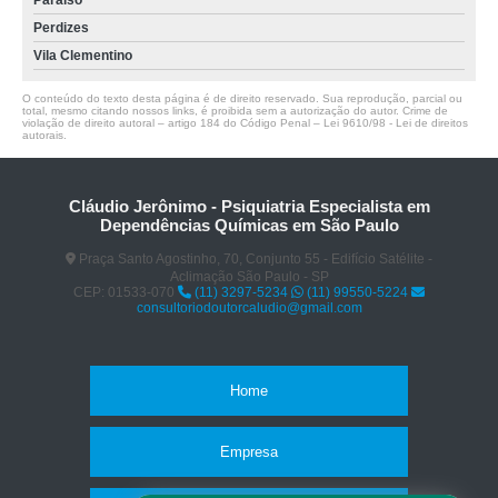
Paraíso
Perdizes
Vila Clementino
O conteúdo do texto desta página é de direito reservado. Sua reprodução, parcial ou
total, mesmo citando nossos links, é proibida sem a autorização do autor. Crime de
violação de direito autoral – artigo 184 do Código Penal –
Lei 9610/98 - Lei de direitos
autorais
.
Cláudio Jerônimo - Psiquiatria Especialista em
Dependências Químicas em São Paulo
Praça Santo Agostinho, 70, Conjunto 55 - Edifício Satélite -
Aclimação São Paulo - SP
CEP: 01533-070
(11) 3297-5234
(11) 99550-5224
consultoriodoutorcaludio@gmail.com
Home
Empresa