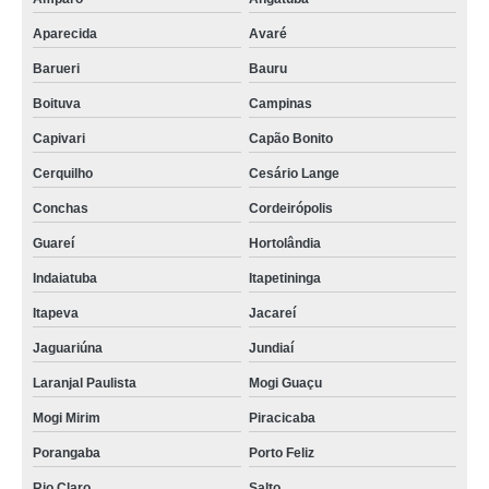
Aparecida
Avaré
Barueri
Bauru
Boituva
Campinas
Capivari
Capão Bonito
Cerquilho
Cesário Lange
Conchas
Cordeirópolis
Guareí
Hortolândia
Indaiatuba
Itapetininga
Itapeva
Jacareí
Jaguariúna
Jundiaí
Laranjal Paulista
Mogi Guaçu
Mogi Mirim
Piracicaba
Porangaba
Porto Feliz
Rio Claro
Salto