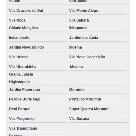
Saúde
São Judas
Vila Cruzeiro do Sul
Vila Monte Alegre
Vila Noca
Vila Sabará
Cidade Monções
Ibirapuera
Indianópolis
Jardim Lusitânia
Jardim Novo Mundo
Moema
Vila Helena
Vila Nova Conceição
Vila Uberabinha
Moema
Granja Julieta
Higienópolis
Jardim Panorama
Morumbi
Parque Burle Max
Portal do Morumbi
Real Parque
Super Quadra Morumbi
Vila Progredior
Vila Suzana
Vila Tramontano