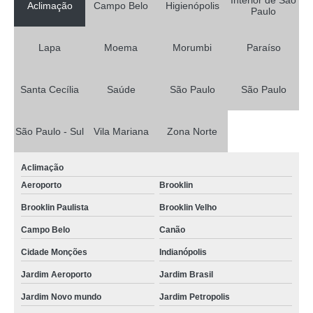
Interior de São
Aclimação
Campo Belo
Higienópolis
Paulo
Lapa
Moema
Morumbi
Paraíso
Santa Cecília
Saúde
São Paulo
São Paulo
São Paulo - Sul
Vila Mariana
Zona Norte
Aclimação
Aeroporto
Brooklin
Brooklin Paulista
Brooklin Velho
Campo Belo
Canão
Cidade Monções
Indianópolis
Jardim Aeroporto
Jardim Brasil
Jardim Novo mundo
Jardim Petropolis