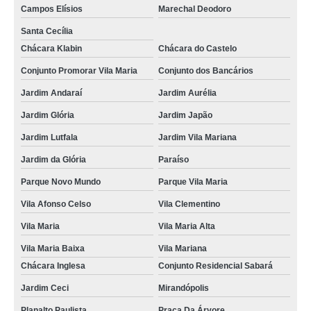
Campos Elísios
Marechal Deodoro
Santa Cecília
Chácara Klabin
Chácara do Castelo
Conjunto Promorar Vila Maria
Conjunto dos Bancários
Jardim Andaraí
Jardim Aurélia
Jardim Glória
Jardim Japão
Jardim Lutfala
Jardim Vila Mariana
Jardim da Glória
Paraíso
Parque Novo Mundo
Parque Vila Maria
Vila Afonso Celso
Vila Clementino
Vila Maria
Vila Maria Alta
Vila Maria Baixa
Vila Mariana
Chácara Inglesa
Conjunto Residencial Sabará
Jardim Ceci
Mirandópolis
Planalto Paulista
Praça Da Árvore