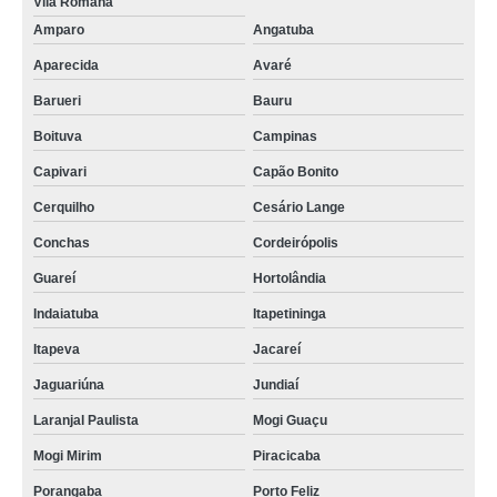
Vila Romana
Amparo
Angatuba
Aparecida
Avaré
Barueri
Bauru
Boituva
Campinas
Capivari
Capão Bonito
Cerquilho
Cesário Lange
Conchas
Cordeirópolis
Guareí
Hortolândia
Indaiatuba
Itapetininga
Itapeva
Jacareí
Jaguariúna
Jundiaí
Laranjal Paulista
Mogi Guaçu
Mogi Mirim
Piracicaba
Porangaba
Porto Feliz