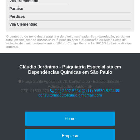
Vila Tramontano
Paraíso
Perdizes
Vila Clementino
O conteúdo do texto desta página é de direito reservado. Sua reprodução, parcial ou
total, mesmo citando nossos links, é proibida sem a autorização do autor. Crime de
violação de direito autoral – artigo 184 do Código Penal –
Lei 9610/98 - Lei de direitos
autorais
.
Cláudio Jerônimo - Psiquiatria Especialista em
Dependências Químicas em São Paulo
Praça Santo Agostinho, 70, Conjunto 55 - Edifício Satélite -
Aclimação São Paulo - SP
CEP: 01533-070
(11) 3297-5234
(11) 99550-5224
consultoriodoutorcaludio@gmail.com
Home
Empresa