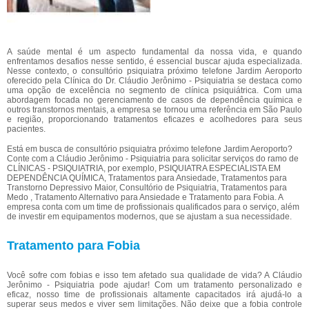
A saúde mental é um aspecto fundamental da nossa vida, e quando
enfrentamos desafios nesse sentido, é essencial buscar ajuda especializada.
Nesse contexto, o consultório psiquiatra próximo telefone Jardim Aeroporto
oferecido pela Clínica do Dr. Cláudio Jerônimo - Psiquiatria se destaca como
uma opção de excelência no segmento de clínica psiquiátrica. Com uma
abordagem focada no gerenciamento de casos de dependência química e
outros transtornos mentais, a empresa se tornou uma referência em São Paulo
e região, proporcionando tratamentos eficazes e acolhedores para seus
pacientes.
Está em busca de consultório psiquiatra próximo telefone Jardim Aeroporto?
Conte com a Cláudio Jerônimo - Psiquiatria para solicitar serviços do ramo de
CLÍNICAS - PSIQUIATRIA, por exemplo, PSIQUIATRA ESPECIALISTA EM
DEPENDÊNCIA QUÍMICA, Tratamentos para Ansiedade, Tratamentos para
Transtorno Depressivo Maior, Consultório de Psiquiatria, Tratamentos para
Medo , Tratamento Alternativo para Ansiedade e Tratamento para Fobia. A
empresa conta com um time de profissionais qualificados para o serviço, além
de investir em equipamentos modernos, que se ajustam a sua necessidade.
Tratamento para Fobia
Você sofre com fobias e isso tem afetado sua qualidade de vida? A Cláudio
Jerônimo - Psiquiatria pode ajudar! Com um tratamento personalizado e
eficaz, nosso time de profissionais altamente capacitados irá ajudá-lo a
superar seus medos e viver sem limitações. Não deixe que a fobia controle