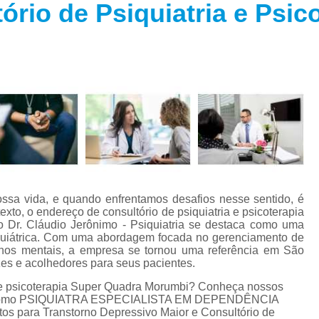
rio de Psiquiatria e Psic
Especialista em Trans
s
Especialista em T
s
Especialista em 
a
Especialista em 
s
Especialista em Tra
Especialista em Tr
s
Especialista em 
Tratamento Alternativo para An
e
ssa vida, e quando enfrentamos desafios nesse sentido, é
Tratamento da Ansie
xto, o endereço de consultório de psiquiatria e psicoterapia
s
o Dr. Cláudio Jerônimo - Psiquiatria se destaca como uma
Tratamento para Ansiedade
iquiátrica. Com uma abordagem focada no gerenciamento de
o
rnos mentais, a empresa se tornou uma referência em São
Tratamento para An
zes e acolhedores para seus pacientes.
Tratamento para Ansiedade São 
a e psicoterapia Super Quadra Morumbi? Conheça nossos
os, como PSIQUIATRA ESPECIALISTA EM DEPENDÊNCIA
Tratamento par
s para Transtorno Depressivo Maior e Consultório de