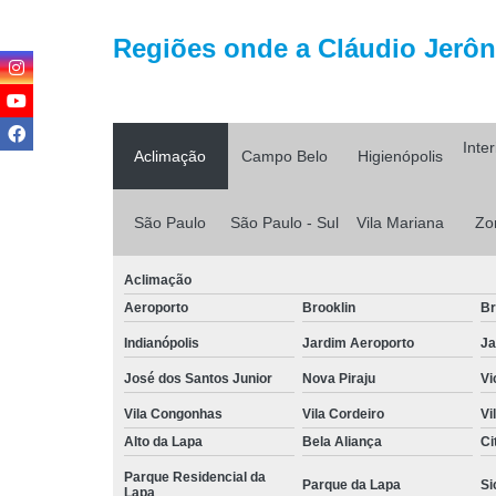
Regiões onde a Cláudio Jerôni
Inte
Aclimação
Campo Belo
Higienópolis
São Paulo
São Paulo - Sul
Vila Mariana
Zo
Aclimação
Aeroporto
Brooklin
Br
Indianópolis
Jardim Aeroporto
Ja
José dos Santos Junior
Nova Piraju
Vi
Vila Congonhas
Vila Cordeiro
Vi
Alto da Lapa
Bela Aliança
Ci
Parque Residencial da
Parque da Lapa
Si
Lapa