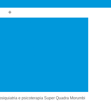
Psiquiatria
Consultório de Psiquiatria
gia
Consultório de Psiquiatria e Psicoterapia
sultório Psiquiatra Interior de São Paulo
de Mim
Consultório Psiquiatra Próximo
 de Mim
Consultório Psiquiatra São Paulo
o
Consultório Psiquiátrico Perto
 em Dependência Química
ncia Química Interior de São Paulo
ependência Química São Paulo
Transtorno de Uso de Cocaína
psiquiatria e psicoterapia Super Quadra Morumbi
 Transtorno de Uso de Crack