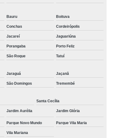
 Social
Tratamentos para Medo
Bauru
Boituva
sônia
Tratamento para Insônia
Conchas
Cordeirópolis
ca
Tratamento para Insônia e Ansiedade
Jacareí
Jaguariúna
Idosos
Tratamento para Insônia Grave
Porangaba
Porto Feliz
Tratamento para Insônia Interior de São Paulo
São Roque
Tatuí
Paulo
Tratamento para Insônia Terminal
ernativo para Bipolaridade
Jaraguá
Jaçanã
torno Bipolar
Tratamento da Bipolaridade
São Domingos
Tremembé
e
Tratamento de Transtorno Bipolar
Santa Cecília
e
Tratamento para Depressão Bipolar
Jardim Aurélia
Jardim Glória
ar
Tratamento para Transtorno Bipolar
Parque Novo Mundo
Parque Vila Maria
orno Bipolar Interior de São Paulo
Vila Mariana
Transtorno Bipolar São Paulo