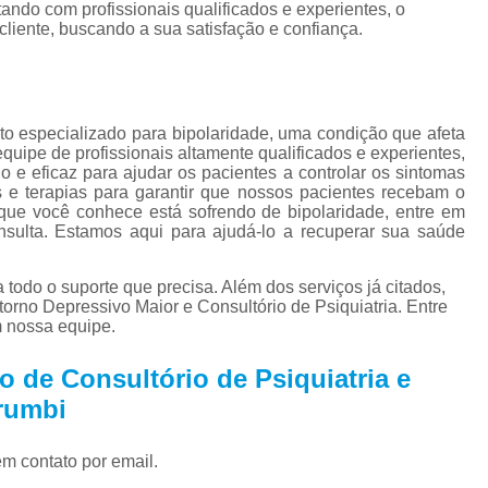
Tratamento para Tran
ando com profissionais qualificados e experientes, o
iente, buscando a sua satisfação e confiança.
Tratamento Ps
Tratamento de C
Tratamento de Comorb
nto especializado para bipolaridade, uma condição que afeta
ipe de profissionais altamente qualificados e experientes,
Tratamento de Comor
o e eficaz para ajudar os pacientes a controlar os sintomas
s e terapias para garantir que nossos pacientes recebam o
Tratamento de
que você conhece está sofrendo de bipolaridade, entre em
Tratamento pa
ulta. Estamos aqui para ajudá-lo a recuperar sua saúde
Tratamento para 
 todo o suporte que precisa. Além dos serviços já citados,
Tratamento para Comor
rno Depressivo Maior e Consultório de Psiquiatria. Entre
m nossa equipe.
Tratamento para Como
 de Consultório de Psiquiatria e
Tratamento para Comorbid
rumbi
Tratamento para Comorbidad
Tratamento para Comor
em contato por email.