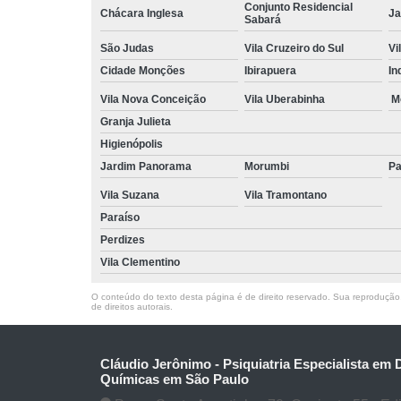
Conjunto Residencial
Chácara Inglesa
Ja
Sabará
São Judas
Vila Cruzeiro do Sul
Vi
Cidade Monções
Ibirapuera
In
Vila Nova Conceição
Vila Uberabinha
M
Granja Julieta
Higienópolis
Jardim Panorama
Morumbi
Pa
Vila Suzana
Vila Tramontano
Paraíso
Perdizes
Vila Clementino
O conteúdo do texto desta página é de direito reservado. Sua reprodução, 
de direitos autorais
.
Cláudio Jerônimo - Psiquiatria Especialista em
Químicas em São Paulo