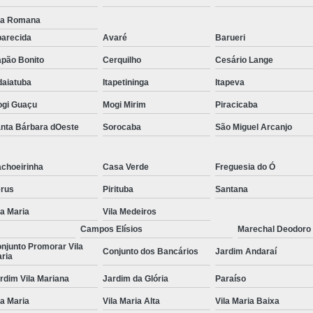
Tratamentos para Fobia
la Romana
arecida
Avaré
Barueri
Tratamento contra In
pão Bonito
Cerquilho
Cesário Lange
Tratamento para Insônia Crôni
daiatuba
Itapetininga
Itapeva
Tratamento para Insônia em 
gi Guaçu
Mogi Mirim
Piracicaba
Tratamento para Insônia Idoso
nta Bárbara dOeste
Sorocaba
São Miguel Arcanjo
Tratamento para Insônia São 
Tratamento Alt
choeirinha
Casa Verde
Freguesia do Ó
Tratamento Alternativo para Trans
rus
Pirituba
Santana
Tratamento de Bipolaridad
la Maria
Vila Medeiros
Campos Elísios
Marechal Deodoro
Tratamento para Bipolaridad
njunto Promorar Vila
Conjunto dos Bancários
Jardim Andaraí
ria
Tratamento para Pessoa Bipol
rdim Vila Mariana
Jardim da Glória
Paraíso
Tratamento para Transt
la Maria
Vila Maria Alta
Vila Maria Baixa
Tratamento para 