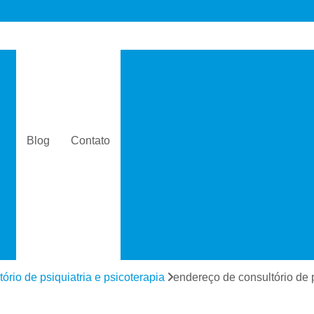
s
Consultório de Psicologia e 
Consultório de Psiquiatria e Psicolo
a
Consultório Psiquiatra
Con
as
Consultório Psiquiatra Perto 
Blog
Contato
Consultório Psiquiatra Próximo
s
Consultório Psiquiátric
Especialista
s
Especialista em Dependê
e
Especialista em D
a
Especialista em 
tório de psiquiatria e psicoterapia
endereço de consultório de 
s
Especialista em