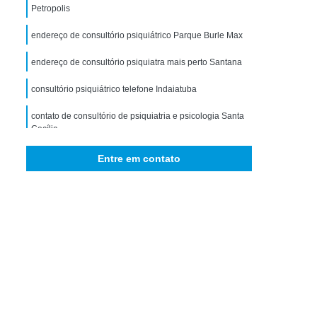
storno de Ansiedade Generalizada
Petropolis
icológico para Ansiedade
endereço de consultório psiquiátrico Parque Burle Max
omorbidade em Dependência
endereço de consultório psiquiatra mais perto Santana
idade em Dependência de Drogas
consultório psiquiátrico telefone Indaiatuba
bidade em Dependência de álcool
contato de consultório de psiquiatria e psicologia Santa
 Comorbidade Psiquiátrica
Cecília
ra Comorbidade Drogadicta
consultório psiquiatra Vila Sabará
Entre em contato
Comorbidade em Dependência
bidade em Dependência de Drogas
rbidade em Dependência de álcool
ade em Dependência Drogas Sintéticas
e em Dependência Interior de São Paulo
bidade em Dependência São Paulo