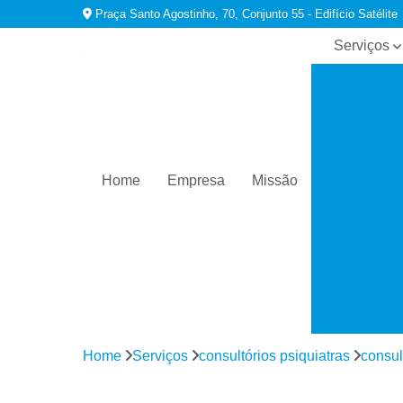
Praça Santo Agostinho, 70, Conjunto 55 - Edifício Satélite
Serviços
Consultório
psiquiatras
Especialist
em
dependênci
químicas
Home
Empresa
Missão
Tratamento
para
ansiedade
Tratamento
para
comorbidad
em
dependênci
Home
Serviços
consultórios psiquiatras
consul
Tratamento
para
depressão