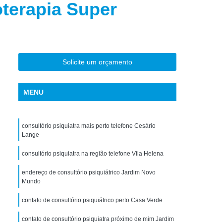
oterapia Super
torno de Uso de Drogas Sintéticas
ranstorno de Uso de Ketamina
Transtorno de Uso de álcool
Transtorno de Uso de Maconha
Solicite um orçamento
nstorno de Uso de Metanfetamina
anstorno de Uso de Substância
MENU
Transtorno de Uso de êxtase
siedade
Tratamento Crise de Ansiedade
consultório psiquiatra mais perto telefone Cesário
Lange
dade
Tratamento de Ansiedade
consultório psiquiatra na região telefone Vila Helena
Tratamento para Ansiedade e Depressão
endereço de consultório psiquiátrico Jardim Novo
siedade Interior de São Paulo
Mundo
Paulo
Tratamento para Crise de Ansiedade
contato de consultório psiquiátrico perto Casa Verde
a Transtorno de Ansiedade
contato de consultório psiquiatra próximo de mim Jardim