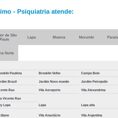
Tratamento par
Tratamento Alternativo para
mo - Psiquiatria atende:
Tratamento de Depres
Tratamento pa
rior de São
Tratamento para De
Lapa
Moema
Morumbi
Paraí
Paulo
Tratamento para Depressão Pós P
na Norte
Tratamento Ps
Tratamentos para
Tratamentos para Transtorno Dep
ooklin Paulista
Brooklin Velho
Campo Belo
Tratamento de Fobia
rdim Brasil
Jardim Novo mundo
Jardim Petropolis
Tratamento para Claus
cente Rao
Vila Aeroporto
Vila Alexandrina
la Vicente Rao
Tratamento pa
ty Lapa
Lapa
Lapa alta
Tratamento para Fobia Interior de 
ciliano
Vila Anastácio
Vila Argentina
Tratamento para Fobi