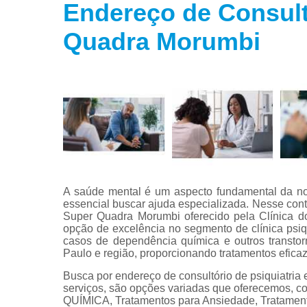
Endereço de Consultó
Tratamento
para fobias
Quadra Morumbi
Tratamento
para insôni
Tratamento
para
transtorno
bipolar
Tratamento
para
transtorno d
estresse
A saúde mental é um aspecto fundamental da no
essencial buscar ajuda especializada. Nesse conte
Tratamento
Super Quadra Morumbi oferecido pela Clínica d
para
opção de excelência no segmento de clínica ps
transtorno d
casos de dependência química e outros transto
pânico
Paulo e região, proporcionando tratamentos efica
Busca por endereço de consultório de psiquiatri
serviços, são opções variadas que oferecem
QUÍMICA, Tratamentos para Ansiedade, Tratamento