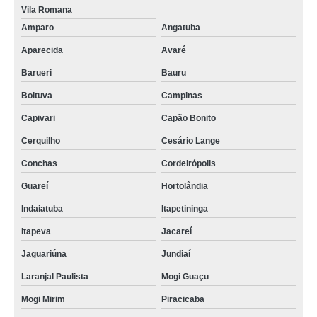
Vila Romana
Amparo
Angatuba
Aparecida
Avaré
Barueri
Bauru
Boituva
Campinas
Capivari
Capão Bonito
Cerquilho
Cesário Lange
Conchas
Cordeirópolis
Guareí
Hortolândia
Indaiatuba
Itapetininga
Itapeva
Jacareí
Jaguariúna
Jundiaí
Laranjal Paulista
Mogi Guaçu
Mogi Mirim
Piracicaba