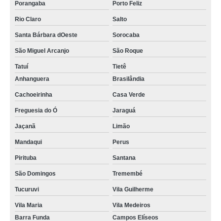
Porangaba
Porto Feliz
Rio Claro
Salto
Santa Bárbara dOeste
Sorocaba
São Miguel Arcanjo
São Roque
Tatuí
Tietê
Anhanguera
Brasilândia
Cachoeirinha
Casa Verde
Freguesia do Ó
Jaraguá
Jaçanã
Limão
Mandaqui
Perus
Pirituba
Santana
São Domingos
Tremembé
Tucuruvi
Vila Guilherme
Vila Maria
Vila Medeiros
Barra Funda
Campos Elíseos