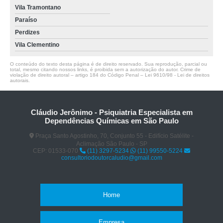
Vila Tramontano
Paraíso
Perdizes
Vila Clementino
O conteúdo do texto desta página é de direito reservado. Sua reprodução, parcial ou
total, mesmo citando nossos links, é proibida sem a autorização do autor. Crime de
violação de direito autoral – artigo 184 do Código Penal –
Lei 9610/98 - Lei de direitos
autorais
.
Cláudio Jerônimo - Psiquiatria Especialista em
Dependências Químicas em São Paulo
Praça Santo Agostinho, 70, Conjunto 55 - Edifício Satélite -
Aclimação São Paulo - SP
CEP: 01533-070
(11) 3297-5234
(11) 99550-5224
consultoriodoutorcaludio@gmail.com
Home
Empresa