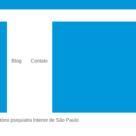
s
Consultório de Psicologia e 
Consultório de Psiquiatria e Psicolo
a
Consultório Psiquiatra
Con
as
Consultório Psiquiatra Perto 
Blog
Contato
Consultório Psiquiatra Próximo
s
Consultório Psiquiátric
Especialista
s
Especialista em Dependê
e
Especialista em D
a
Especialista em 
tório psiquiatra Interior de São Paulo
s
Especialista em