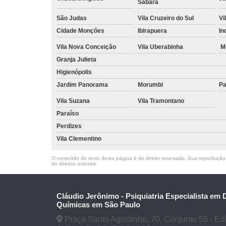
Sabará
São Judas
Vila Cruzeiro do Sul
Vi
Cidade Monções
Ibirapuera
In
Vila Nova Conceição
Vila Uberabinha
M
Granja Julieta
Higienópolis
Jardim Panorama
Morumbi
Pa
Vila Suzana
Vila Tramontano
Paraíso
Perdizes
Vila Clementino
O conteúdo do texto desta página é de direito reservado. Sua reprodução, 
de direitos autorais
.
Cláudio Jerônimo - Psiquiatria Especialista em
Químicas em São Paulo
Praça Santo Agostinho, 70, Conjunto 55 - Edifí