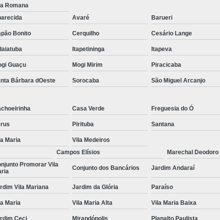
la Romana
Tratamento para Transtorno de Hu
arecida
Avaré
Barueri
Tratamento do Estresse Pós Traum
pão Bonito
Cerquilho
Cesário Lange
Tratamento par
daiatuba
Itapetininga
Itapeva
Tratamento pa
gi Guaçu
Mogi Mirim
Piracicaba
Tratamento para Transtor
nta Bárbara dOeste
Sorocaba
São Miguel Arcanjo
Tratamento para Trans
choeirinha
Casa Verde
Freguesia do Ó
Tratamento para Tr
rus
Pirituba
Santana
Tratamento para Transtornos d
la Maria
Vila Medeiros
Tratamento Transto
Campos Elísios
Marechal Deodoro
Tratamento da Síndrome do Pâ
njunto Promorar Vila
Conjunto dos Bancários
Jardim Andaraí
ria
Tratamento 
rdim Vila Mariana
Jardim da Glória
Paraíso
Tratamento para A
la Maria
Vila Maria Alta
Vila Maria Baixa
Tratamento 
rdim Ceci
Mirandópolis
Planalto Paulista