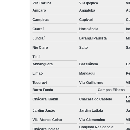
Vila Carlina
Vila Ipojuca
Vi
Amparo
Angatuba
Ap
Campinas
Capivari
Ca
Guareí
Hortolândia
In
Jundiaí
Laranjal Paulista
Mo
Rio Claro
Salto
Sa
Tietê
Anhanguera
Brasilândia
Ca
Limão
Mandaqui
Pe
Tucuruvi
Vila Guilherme
Vi
Barra Funda
Campos Elíseos
Co
Chácara Klabin
Chácara do Castelo
Ma
Jardim Japão
Jardim Lutfala
Ja
Vila Afonso Celso
Vila Clementino
Vi
Conjunto Residencial
Chácara Inglesa
Ja