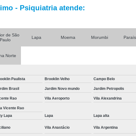
mo - Psiquiatria atende:
Tratamentos para Fobia
Tratamento contra In
Tratamento para Insônia Crôni
rior de São
Lapa
Moema
Morumbi
Paraí
Paulo
Tratamento para Insônia em 
Tratamento para Insônia Idoso
na Norte
Tratamento para Insônia São 
Tratamento Alt
ooklin Paulista
Brooklin Velho
Campo Belo
Tratamento Alternativo para Trans
rdim Brasil
Jardim Novo mundo
Jardim Petropolis
Tratamento de Bipolaridad
cente Rao
Vila Aeroporto
Vila Alexandrina
Tratamento para Bipolaridad
la Vicente Rao
Tratamento para Pessoa Bipol
ty Lapa
Lapa
Lapa alta
Tratamento para Transt
ciliano
Vila Anastácio
Vila Argentina
Tratamento para 