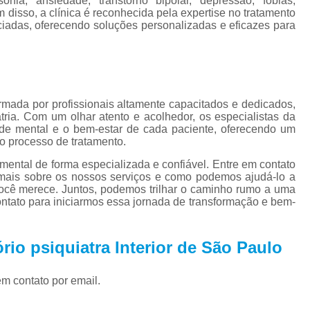
ônia, ansiedade, transtorno bipolar, depressão, fobias,
Tratamento par
m disso, a clínica é reconhecida pela expertise no tratamento
Tratamento Alternativo para
adas, oferecendo soluções personalizadas e eficazes para
Tratamento de Depres
Tratamento pa
Tratamento para De
rmada por profissionais altamente capacitados e dedicados,
ria. Com um olhar atento e acolhedor, os especialistas da
Tratamento para Depressão Pós P
de mental e o bem-estar de cada paciente, oferecendo um
 o processo de tratamento.
Tratamento Ps
mental de forma especializada e confiável. Entre em contato
Tratamentos para
ais sobre os nossos serviços e como podemos ajudá-lo a
 você merece. Juntos, podemos trilhar o caminho rumo a uma
Tratamentos para Transtorno Dep
ntato para iniciarmos essa jornada de transformação e bem-
Tratamento de Fobia
Tratamento para Claus
rio psiquiatra Interior de São Paulo
Tratamento pa
em contato por email.
Tratamento para Fobia Interior de 
Tratamento para Fobi