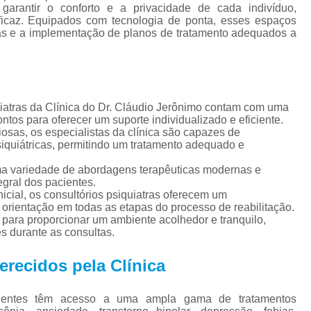
Tratamento para Tran
a garantir o conforto e a privacidade de cada indivíduo,
icaz. Equipados com tecnologia de ponta, esses espaços
Tratamento Ps
das e a implementação de planos de tratamento adequados a
Tratamento de C
Tratamento de Comorb
Tratamento de Comor
uiatras da Clínica do Dr. Cláudio Jerônimo contam com uma
ontos para oferecer um suporte individualizado e eficiente.
Tratamento de
osas, os especialistas da clínica são capazes de
siquiátricas, permitindo um tratamento adequado e
Tratamento pa
uma variedade de abordagens terapêuticas modernas e
Tratamento para 
egral dos pacientes.
Tratamento para Comor
cial, os consultórios psiquiatras oferecem um
orientação em todas as etapas do processo de reabilitação.
Tratamento para Como
para proporcionar um ambiente acolhedor e tranquilo,
s durante as consultas.
Tratamento para Comorbid
erecidos pela Clínica
Tratamento para Comorbidad
Tratamento para Comor
cientes têm acesso a uma ampla gama de tratamentos