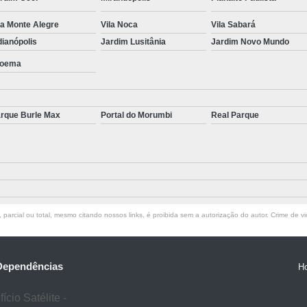
Tratamento para S
la Monte Alegre
Vila Noca
Vila Sabará
Tratamento para Transtorno de Pâ
dianópolis
Jardim Lusitânia
Jardim Novo Mundo
Tratamento para Transto
oema
Tratamento para Transtorno do Pâni
Tratamen
rque Burle Max
Portal do Morumbi
Real Parque
parcial ou total, mesmo citando nossos links, é proibida sem a autorização do autor. Crime de vi
 Dependências
H
cio Satélite -