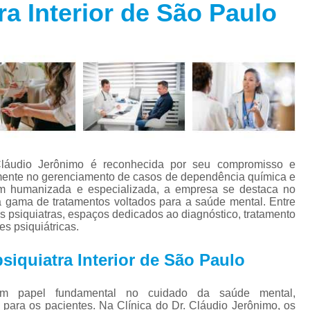
ra Interior de São Paulo
Especialista em Trans
s
Especialista em T
s
Especialista em 
a
Especialista em 
s
Especialista em Tra
Especialista em Tr
s
Especialista em 
Cláudio Jerônimo é reconhecida por seu compromisso e
Tratamento Alternativo para An
e
lmente no gerenciamento de casos de dependência química e
m humanizada e especializada, a empresa se destaca no
Tratamento da Ansie
a gama de tratamentos voltados para a saúde mental. Entre
s
s psiquiatras, espaços dedicados ao diagnóstico, tratamento
Tratamento para Ansiedade
 psiquiátricas.
o
Tratamento para An
siquiatra Interior de São Paulo
Tratamento para Ansiedade São 
Tratamento par
um papel fundamental no cuidado da saúde mental,
para os pacientes. Na Clínica do Dr. Cláudio Jerônimo, os