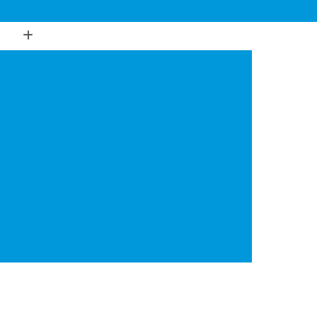
Psiquiatria
Consultório de Psiquiatria
gia
Consultório de Psiquiatria e Psicoterapia
sultório Psiquiatra Interior de São Paulo
de Mim
Consultório Psiquiatra Próximo
 de Mim
Consultório Psiquiatra São Paulo
o
Consultório Psiquiátrico Perto
 em Dependência Química
ncia Química Interior de São Paulo
ependência Química São Paulo
Transtorno de Uso de Cocaína
 Transtorno de Uso de Crack