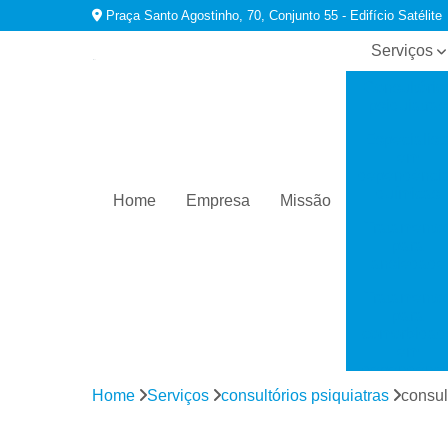
Praça Santo Agostinho, 70, Conjunto 55 - Edifício Satélite
Serviços
Consultório
psiquiatras
Especialist
em
dependênci
químicas
Home
Empresa
Missão
Tratamento
para
ansiedade
Tratamento
para
comorbidad
em
dependênci
Home
Serviços
consultórios psiquiatras
consul
Tratamento
para
depressão