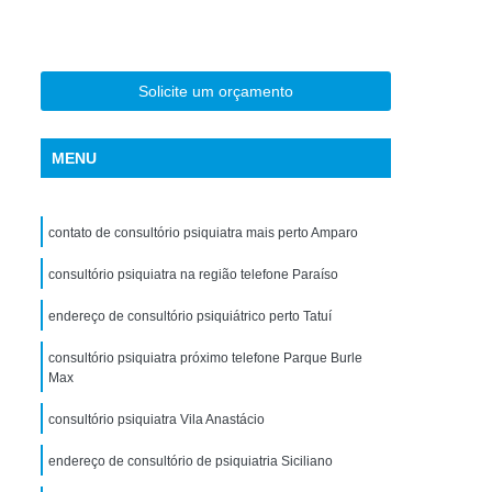
torno de Uso de Drogas Sintéticas
ranstorno de Uso de Ketamina
Transtorno de Uso de álcool
Solicite um orçamento
Transtorno de Uso de Maconha
MENU
nstorno de Uso de Metanfetamina
anstorno de Uso de Substância
contato de consultório psiquiatra mais perto Amparo
Transtorno de Uso de êxtase
siedade
consultório psiquiatra na região telefone Paraíso
Tratamento Crise de Ansiedade
dade
Tratamento de Ansiedade
endereço de consultório psiquiátrico perto Tatuí
Tratamento para Ansiedade e Depressão
consultório psiquiatra próximo telefone Parque Burle
Max
siedade Interior de São Paulo
consultório psiquiatra Vila Anastácio
Paulo
Tratamento para Crise de Ansiedade
a Transtorno de Ansiedade
endereço de consultório de psiquiatria Siciliano