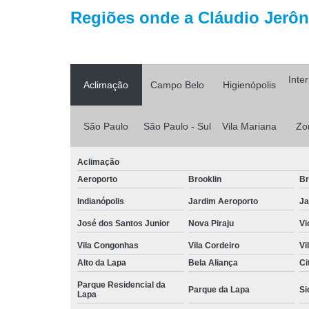
Regiões onde a Cláudio Jerôni
Inte
Aclimação
Campo Belo
Higienópolis
São Paulo
São Paulo - Sul
Vila Mariana
Zo
Aclimação
Aeroporto
Brooklin
Br
Indianópolis
Jardim Aeroporto
Ja
José dos Santos Junior
Nova Piraju
Vi
Vila Congonhas
Vila Cordeiro
Vi
Alto da Lapa
Bela Aliança
Ci
Parque Residencial da
Parque da Lapa
Si
Lapa