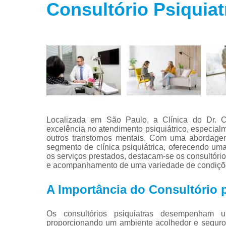
Consultório Psiquiat
Tratamento
para fobias
Tratamento
para insôni
Tratamento
para
transtorno
bipolar
Tratamento
para
Localizada em São Paulo, a Clínica do Dr. 
transtorno d
excelência no atendimento psiquiátrico, especia
estresse
outros transtornos mentais. Com uma abordage
segmento de clínica psiquiátrica, oferecendo um
Tratamento
os serviços prestados, destacam-se os consultório
para
e acompanhamento de uma variedade de condições
transtorno d
pânico
A Importância do Consultório p
Os consultórios psiquiatras desempenham 
proporcionando um ambiente acolhedor e seguro 