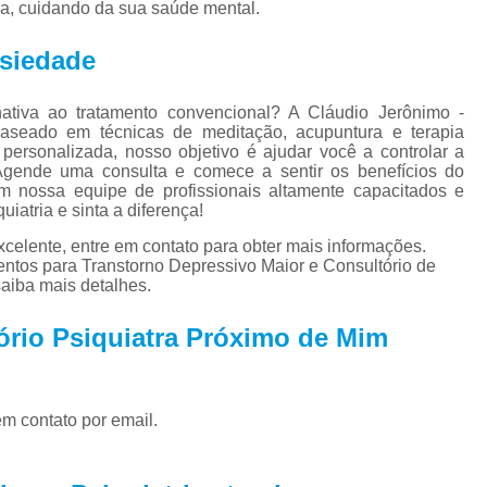
Tratamento par
ia, cuidando da sua saúde mental.
Tratamento Alternativo para
nsiedade
Tratamento de Depres
tiva ao tratamento convencional? A Cláudio Jerônimo -
Tratamento pa
, baseado em técnicas de meditação, acupuntura e terapia
Tratamento para De
ersonalizada, nosso objetivo é ajudar você a controlar a
Agende uma consulta e comece a sentir os benefícios do
Tratamento para Depressão Pós P
em nossa equipe de profissionais altamente capacitados e
iatria e sinta a diferença!
Tratamento Ps
celente, entre em contato para obter mais informações.
Tratamentos para
entos para Transtorno Depressivo Maior e Consultório de
saiba mais detalhes.
Tratamentos para Transtorno Dep
ório Psiquiatra Próximo de Mim
Tratamento de Fobia
Tratamento para Claus
Tratamento pa
em contato por email.
Tratamento para Fobia Interior de 
Tratamento para Fobi