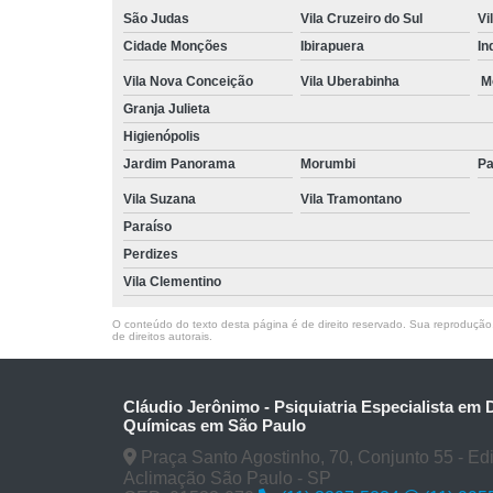
São Judas
Vila Cruzeiro do Sul
Vi
Cidade Monções
Ibirapuera
In
Vila Nova Conceição
Vila Uberabinha
M
Granja Julieta
Higienópolis
Jardim Panorama
Morumbi
Pa
Vila Suzana
Vila Tramontano
Paraíso
Perdizes
Vila Clementino
O conteúdo do texto desta página é de direito reservado. Sua reprodução, 
de direitos autorais
.
Cláudio Jerônimo - Psiquiatria Especialista em
Químicas em São Paulo
Praça Santo Agostinho, 70, Conjunto 55 - Edifí
Aclimação São Paulo - SP