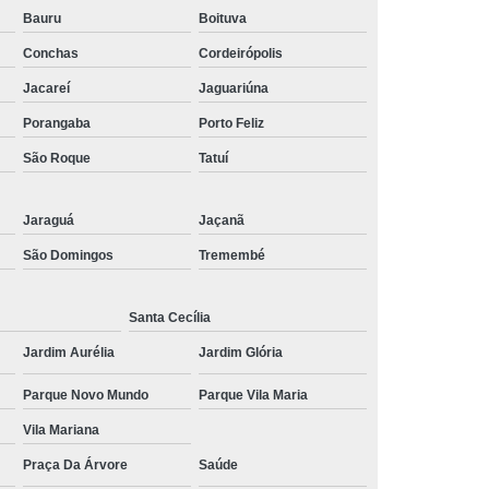
Bauru
Boituva
mor
Tratamento de Estresse Pós Traumático
Conchas
Cordeirópolis
ático
Tratamento Estresse Pós Traumático
Jacareí
Jaguariúna
a Estresse Pós Traumático
Porangaba
Porto Feliz
ra Transtorno de Estresse
São Roque
Tatuí
no de Estresse Interior de São Paulo
torno de Estresse Pós Traumático
Jaraguá
Jaçanã
anstorno de Estresse São Paulo
São Domingos
Tremembé
e Estresse
Tratamento Pós Traumático
Santa Cecília
rno de Estresse Pós Traumático
Jardim Aurélia
Jardim Glória
nico
Tratamento de Síndrome do Pânico
Parque Novo Mundo
Parque Vila Maria
de Transtorno do Pânico
Vila Mariana
nsiedade e Síndrome do Pânico
Praça Da Árvore
Saúde
para Síndrome do Pânico