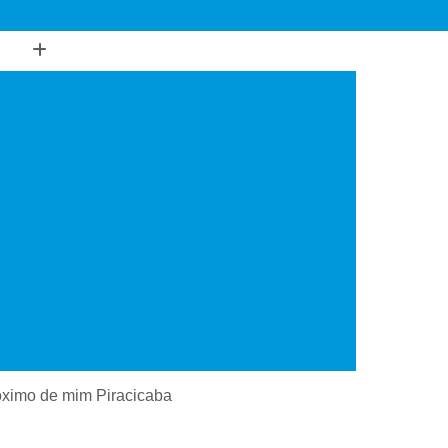
Psiquiatria
Consultório de Psiquiatria
gia
Consultório de Psiquiatria e Psicoterapia
sultório Psiquiatra Interior de São Paulo
de Mim
Consultório Psiquiatra Próximo
 de Mim
Consultório Psiquiatra São Paulo
o
Consultório Psiquiátrico Perto
 em Dependência Química
ncia Química Interior de São Paulo
ependência Química São Paulo
Transtorno de Uso de Cocaína
róximo de mim Piracicaba
 Transtorno de Uso de Crack