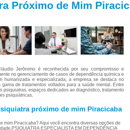
tra Próximo de Mim Piraci
Especialista em Trans
s
Especialista em T
s
Especialista em 
a
Especialista em 
s
Especialista em Tra
Especialista em Tr
s
Especialista em 
Cláudio Jerônimo é reconhecida por seu compromisso e
Tratamento Alternativo para An
e
lmente no gerenciamento de casos de dependência química e
m humanizada e especializada, a empresa se destaca no
Tratamento da Ansie
a gama de tratamentos voltados para a saúde mental. Entre
s
s psiquiatras, espaços dedicados ao diagnóstico, tratamento
Tratamento para Ansiedade
 psiquiátricas.
o
Tratamento para An
psiquiatra próximo de mim Piracicaba
Tratamento para Ansiedade São 
Tratamento par
de mim Piracicaba? Aqui você encontra diversas opções de
 Ansiedade,PSIQUIATRA ESPECIALISTA EM DEPENDÊNCIA