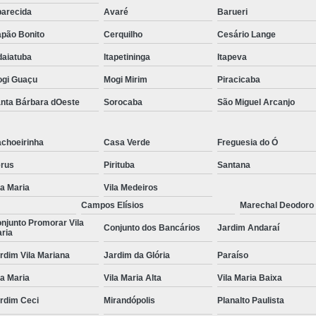
arecida
Avaré
Barueri
Tratamento para Transtorno de Hu
pão Bonito
Cerquilho
Cesário Lange
Tratamento do Estresse Pós Traum
daiatuba
Itapetininga
Itapeva
Tratamento par
gi Guaçu
Mogi Mirim
Piracicaba
Tratamento pa
nta Bárbara dOeste
Sorocaba
São Miguel Arcanjo
Tratamento para Transtor
Tratamento para Trans
choeirinha
Casa Verde
Freguesia do Ó
Tratamento para Tr
rus
Pirituba
Santana
Tratamento para Transtornos d
la Maria
Vila Medeiros
Campos Elísios
Marechal Deodoro
Tratamento Transto
njunto Promorar Vila
Conjunto dos Bancários
Jardim Andaraí
Tratamento da Síndrome do Pâ
ria
rdim Vila Mariana
Jardim da Glória
Paraíso
Tratamento 
la Maria
Vila Maria Alta
Vila Maria Baixa
Tratamento para A
rdim Ceci
Mirandópolis
Planalto Paulista
Tratamento 