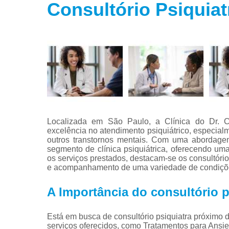
Consultório Psiquia
Tratamento
para fobias
Tratamento
para insôni
Tratamento
para
transtorno
bipolar
Tratamento
para
Localizada em São Paulo, a Clínica do Dr. 
transtorno d
excelência no atendimento psiquiátrico, especia
estresse
outros transtornos mentais. Com uma abordage
segmento de clínica psiquiátrica, oferecendo um
Tratamento
os serviços prestados, destacam-se os consultório
para
e acompanhamento de uma variedade de condições
transtorno d
pânico
A Importância do consultório 
Está em busca de consultório psiquiatra próximo 
serviços oferecidos, como Tratamentos para