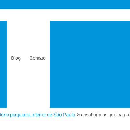
s
Consultório de Psicologia e 
Consultório de Psiquiatria e Psicolo
a
Consultório Psiquiatra
Con
as
Consultório Psiquiatra Perto 
Blog
Contato
Consultório Psiquiatra Próximo
s
Consultório Psiquiátric
Especialista
s
Especialista em Dependê
e
Especialista em D
a
Especialista em 
tório psiquiatra Interior de São Paulo
consultório psiquiatra p
s
Especialista em