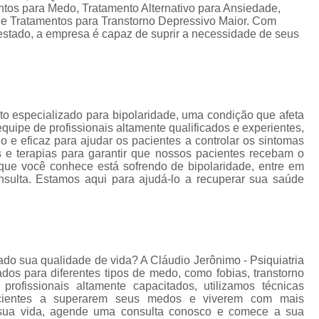
Tratamento para Tran
tos para Medo, Tratamento Alternativo para Ansiedade,
a e Tratamentos para Transtorno Depressivo Maior. Com
Tratamento Ps
stado, a empresa é capaz de suprir a necessidade de seus
Tratamento de C
Tratamento de Comorb
Tratamento de Comor
nto especializado para bipolaridade, uma condição que afeta
Tratamento de
ipe de profissionais altamente qualificados e experientes,
o e eficaz para ajudar os pacientes a controlar os sintomas
Tratamento pa
s e terapias para garantir que nossos pacientes recebam o
que você conhece está sofrendo de bipolaridade, entre em
Tratamento para 
ulta. Estamos aqui para ajudá-lo a recuperar sua saúde
Tratamento para Comor
Tratamento para Como
Tratamento para Comorbid
do sua qualidade de vida? A Cláudio Jerônimo - Psiquiatria
Tratamento para Comorbidad
dos para diferentes tipos de medo, como fobias, transtorno
fissionais altamente capacitados, utilizamos técnicas
Tratamento para Comor
acientes a superarem seus medos e viverem com mais
 sua vida, agende uma consulta conosco e comece a sua