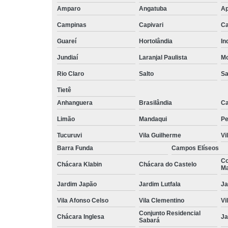
Amparo
Angatuba
Ap
Campinas
Capivari
Ca
Guareí
Hortolândia
In
Jundiaí
Laranjal Paulista
Mo
Rio Claro
Salto
Sa
Tietê
Anhanguera
Brasilândia
Ca
Limão
Mandaqui
Pe
Tucuruvi
Vila Guilherme
Vi
Barra Funda
Campos Elíseos
Co
Chácara Klabin
Chácara do Castelo
Ma
Jardim Japão
Jardim Lutfala
Ja
Vila Afonso Celso
Vila Clementino
Vi
Conjunto Residencial
Chácara Inglesa
Ja
Sabará