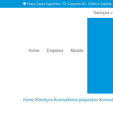
Praça Santo Agostinho, 70, Conjunto 55 - Edifício Satélite
Serviços
Consultório
psiquiatras
Especialist
em
dependênci
químicas
Home
Empresa
Missão
Tratamento
para
ansiedade
Tratamento
para
comorbidad
em
dependênci
Home
Serviços
consultórios psiquiatras
consul
Tratamento
para
depressão