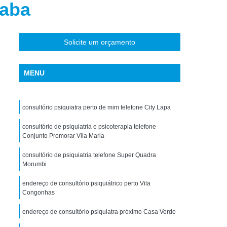
caba
torno de Uso de Drogas Sintéticas
ranstorno de Uso de Ketamina
Transtorno de Uso de álcool
Solicite um orçamento
Transtorno de Uso de Maconha
MENU
nstorno de Uso de Metanfetamina
anstorno de Uso de Substância
consultório psiquiatra perto de mim telefone City Lapa
Transtorno de Uso de êxtase
siedade
consultório de psiquiatria e psicoterapia telefone
Tratamento Crise de Ansiedade
Conjunto Promorar Vila Maria
dade
Tratamento de Ansiedade
consultório de psiquiatria telefone Super Quadra
Tratamento para Ansiedade e Depressão
Morumbi
siedade Interior de São Paulo
endereço de consultório psiquiátrico perto Vila
Congonhas
Paulo
Tratamento para Crise de Ansiedade
endereço de consultório psiquiatra próximo Casa Verde
a Transtorno de Ansiedade