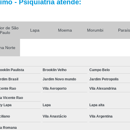
mo - Psiquiatria atende:
Tratamentos para Fobia
Tratamento contra In
rior de São
Tratamento para Insônia Crôni
Lapa
Moema
Morumbi
Paraí
Paulo
Tratamento para Insônia em 
na Norte
Tratamento para Insônia Idoso
Tratamento para Insônia São 
Tratamento Alt
ooklin Paulista
Brooklin Velho
Campo Belo
Tratamento Alternativo para Trans
rdim Brasil
Jardim Novo mundo
Jardim Petropolis
Tratamento de Bipolaridad
cente Rao
Vila Aeroporto
Vila Alexandrina
Tratamento para Bipolaridad
la Vicente Rao
ty Lapa
Lapa
Lapa alta
Tratamento para Pessoa Bipol
ciliano
Vila Anastácio
Vila Argentina
Tratamento para Transt
Tratamento para 
la Romana