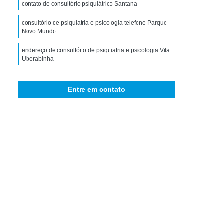
storno de Ansiedade Generalizada
contato de consultório psiquiátrico Santana
icológico para Ansiedade
consultório de psiquiatria e psicologia telefone Parque
Novo Mundo
omorbidade em Dependência
endereço de consultório de psiquiatria e psicologia Vila
idade em Dependência de Drogas
Uberabinha
bidade em Dependência de álcool
endereço de consultório psiquiatra mais perto São
 Comorbidade Psiquiátrica
Judas
Entre em contato
ra Comorbidade Drogadicta
consultório de psiquiatria e psicologia Guareí
Comorbidade em Dependência
bidade em Dependência de Drogas
rbidade em Dependência de álcool
ade em Dependência Drogas Sintéticas
e em Dependência Interior de São Paulo
bidade em Dependência São Paulo