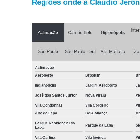
Regiões onde a Cláudio Jerôni
Inte
Aclimação
Campo Belo
Higienópolis
São Paulo
São Paulo - Sul
Vila Mariana
Zo
Aclimação
Aeroporto
Brooklin
Br
Indianópolis
Jardim Aeroporto
Ja
José dos Santos Junior
Nova Piraju
Vi
Vila Congonhas
Vila Cordeiro
Vi
Alto da Lapa
Bela Aliança
Ci
Parque Residencial da
Parque da Lapa
Si
Lapa
Vila Carlina
Vila Ipojuca
Vi