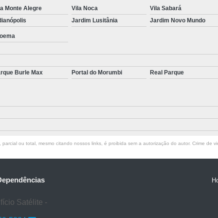
Tratamento para S
la Monte Alegre
Vila Noca
Vila Sabará
dianópolis
Jardim Lusitânia
Jardim Novo Mundo
Tratamento para Transtorno de Pâ
oema
Tratamento para Transto
Tratamento para Transtorno do Pâni
rque Burle Max
Portal do Morumbi
Real Parque
Tratamen
parcial ou total, mesmo citando nossos links, é proibida sem a autorização do autor. Crime de vi
 Dependências
H
cio Satélite -